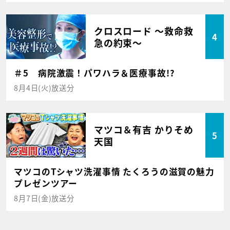
クロスロード ～救命救
4
急の約束～
＃5 病院激震！パワハラ＆医療事故!?
8月4日(火)放送分
マツコ＆有吉 かりそめ
5
天国
マツコのTシャツ洗濯事情 たくろうの滋賀の魅力
プレゼンツアー
8月7日(金)放送分