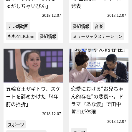
ゅがしちゃいびん」
発表
2018.12.07
2018.12.07
テレ朝動画
番組情報
音楽
ももクロChan
番組情報
ミュージックステーション
五輪女王ザギトワ、スケ
恋愛における“お兄ちゃ
ートを諦めかけた「4年
ん的存在”の悲哀…。ド
前の挫折」
ラマ『あな渡』で田中
哲司が体現
2018.12.07
2018.12.07
スポーツ