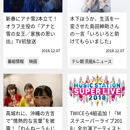
新春にアナ雪2本立て！
木下ほうか、生活を一
オラフ主役の『アナと
変させた島田紳助さん
雪の女王／家族の思い
の一言「いろいろと助
出』TV初放送
けてもらいました」
2018.12.07
2018.12.07
番組情報
映画
テレ朝 芸能&ニュース
高城れに、沖縄の方言
TWICEら4組追加！『M
で“情熱的な言葉”を披
ステスーパーライブ201
露！「わんねーうんじ
8』全出演アーティスト