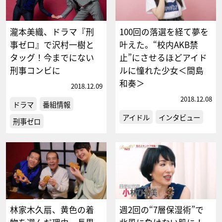
瀧本美織、ドラマ『刑
100回の落選を経て夢を
事ゼロ』で沢村一樹と
叶えた。“校内AKB禁
タッグ！今までにない
止”にさせるほどアイド
刑事コンビに
ルに憧れた少女＜間島
和奏＞
2018.12.09
2018.12.08
ドラマ
番組情報
アイドル
インタビュー
刑事ゼロ
林家木久扇、黄色の着
週2回の“7層保湿術”で