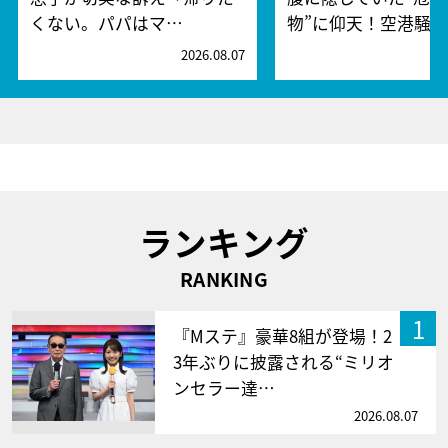
くない。パパはマ…
物”に仰天！空港騒
2026.08.07
2
ランキング
RANKING
1
『Mステ』豪華8組が登場！2
3年ぶりに披露される“ミリオ
ンセラー達…
2026.08.07