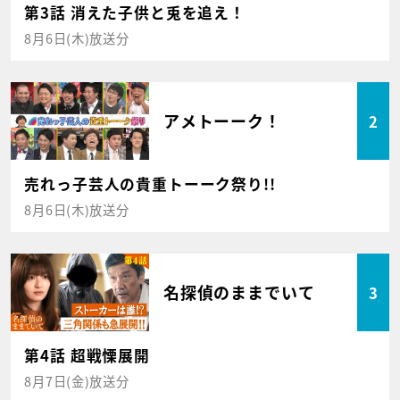
第3話 消えた子供と兎を追え！
8月6日(木)放送分
アメトーーク！
2
売れっ子芸人の貴重トーーク祭り!!
8月6日(木)放送分
名探偵のままでいて
3
第4話 超戦慄展開
8月7日(金)放送分