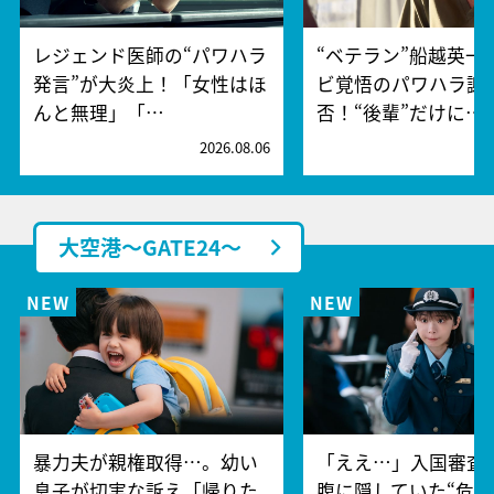
レジェンド医師の“パワハラ
“ベテラン”船越英一
発言”が大炎上！「女性はほ
ビ覚悟のパワハラ謝
んと無理」「…
否！“後輩”だけに…
2026.08.06
2
大空港～GATE24～
暴力夫が親権取得…。幼い
「ええ…」入国審査
息子が切実な訴え「帰りた
腹に隠していた“危険