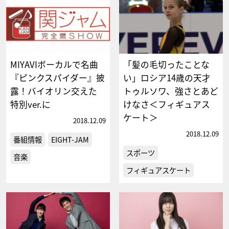
MIYAVIボーカルで名曲
「髪の毛切ったことな
『ピンクスパイダー』披
い」ロシア14歳の天才
露！バイオリン交えた
トゥルソワ、強さとあど
特別ver.に
けなさ＜フィギュアス
ケート＞
2018.12.09
2018.12.09
番組情報
EIGHT-JAM
スポーツ
音楽
フィギュアスケート