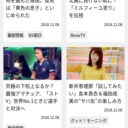
物を選んだ理由。長男
北風に負けない肌に！
は「黄色の息子」とい
「ミルフィーユ塗り」
じめられた
を伝授
2018.12.08
2018.12.08
番組情報
BS朝日
BeauTV
究極の下剋上なるか？
新井恵理那「試してみた
最強アマチュア、「スト
い」島本真衣＆福田成
V」世界No.1ときど選手
美の“サバ缶”の楽しみ方
と対決へ
2018.12.08
2018.12.08
グッド！モーニング
番組情報