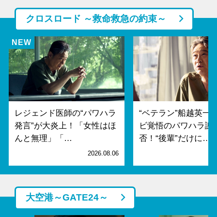
クロスロード ～救命救急の約束～
レジェンド医師の“パワハラ
“ベテラン”船越英一
発言”が大炎上！「女性はほ
ビ覚悟のパワハラ謝
んと無理」「…
否！“後輩”だけに…
2026.08.06
2
大空港～GATE24～