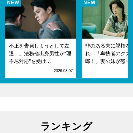
不正を告発しようとして左
非のある夫に親権を
遷…。法務省出身男性が“理
れ…「卑怯者のクズ
不尽対応”を受け…
郎！」妻の妹が怒り
2026.08.07
2
ランキング