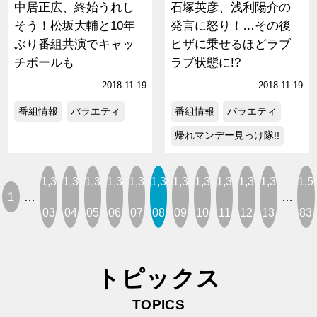
中居正広、終始うれし
石塚英彦、浅利陽介の
そう！松坂大輔と10年
発言に怒り！…その後
ぶり番組共演でキャッ
ヒザに乗せるほどラブ
チボールも
ラブ状態に!?
2018.11.19
2018.11.19
番組情報
バラエティ
番組情報
バラエティ
帰れマンデー見っけ隊!!
1,3
1,3
1,3
1,3
1,3
1,3
1,3
1,3
1,3
1,3
1,3
1,5
1
…
…
03
04
05
06
07
08
09
10
11
12
13
83
トピックス
TOPICS