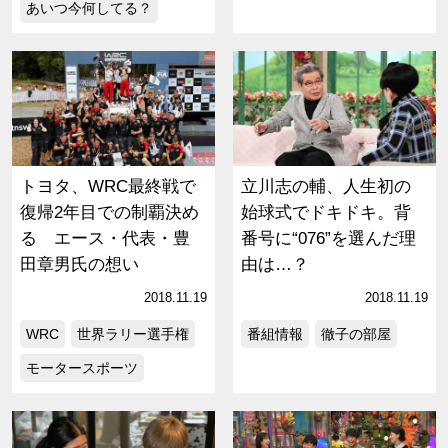
あいつ今何してる？
トヨタ、WRC最終戦で
立川志の輔、人生初の
復帰2年目での制覇決め
始球式でドキドキ。背
る エース・代表・豊
番号に“076”を選んだ理
田章男氏の想い
由は…？
2018.11.19
2018.11.19
WRC
世界ラリー選手権
番組情報
徹子の部屋
モータースポーツ