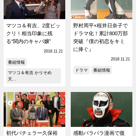
マツコ＆有吉、2度ビッ
野村周平×桜井日奈子で
クリ！相当印象に残
ドラマ化！累計800万部
る“関内のキャバ嬢”
突破『僕の初恋をキミ
に捧ぐ』
2018.11.21
2018.11.21
番組情報
ドラマ
番組情報
マツコ＆有吉 かりそめ
天…
初代バチェラー久保裕
感動パラパラ漫画で復