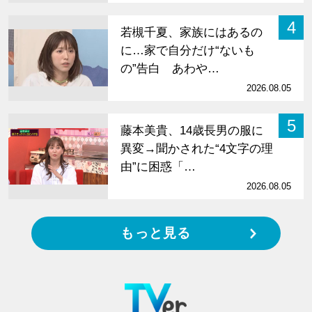
4
若槻千夏、家族にはあるの
に…家で自分だけ“ないも
の”告白 あわや…
2026.08.05
5
藤本美貴、14歳長男の服に
異変→聞かされた“4文字の理
由”に困惑「…
2026.08.05
もっと見る