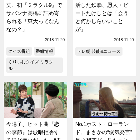
丈、初『ミラクル9』で
活した鉄拳、恩人・ビ
サバンナ高橋に詰め寄
ートたけしとは「会う
られる「東大ってなん
と何かしらいいこと
なの？」
が」
2018.11.20
2018.11.20
クイズ番組
番組情報
テレ朝 芸能&ニュース
くりぃむクイズ ミラク
ル…
今陽子、ヒット曲『恋
No.1ホスト・ローラン
の季節』は歌唱拒否す
ド、まさかの“弱気発言”