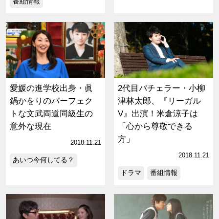
番組情報
愛媛の進学校出身・眞
2代目バチェラー・小柳
鍋かをりのパーフェク
津林太郎、『リーガル
トな文武両道同級生の
V』出演！米倉涼子は
意外な現在
「心から尊敬できる
方」
2018.11.21
2018.11.21
あいつ今何してる？
ドラマ
番組情報