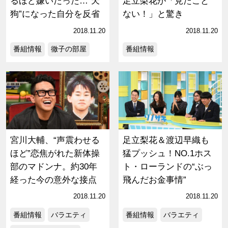
るほど嫌いだった…“天
足立梨花が「見たこと
狗”になった自分を反省
ない！」と驚き
2018.11.20
2018.11.20
番組情報
徹子の部屋
番組情報
宮川大輔、“声震わせる
足立梨花＆渡辺早織も
ほど”恋焦がれた新体操
猛プッシュ！NO.1ホス
部のマドンナ。約30年
ト・ローランドの“ぶっ
経った今の意外な接点
飛んだお金事情”
2018.11.20
2018.11.20
番組情報
バラエティ
番組情報
バラエティ