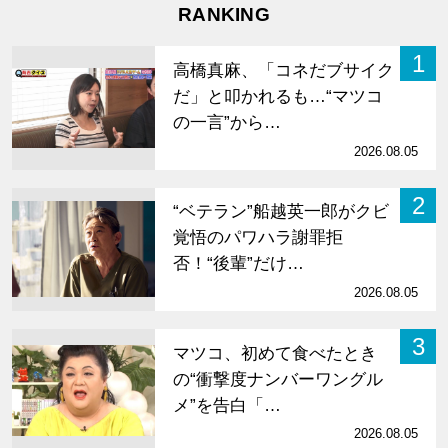
RANKING
1
高橋真麻、「コネだブサイク
だ」と叩かれるも…“マツコ
の一言”から…
2026.08.05
2
“ベテラン”船越英一郎がクビ
覚悟のパワハラ謝罪拒
否！“後輩”だけ…
2026.08.05
3
マツコ、初めて食べたとき
の“衝撃度ナンバーワングル
メ”を告白「…
2026.08.05