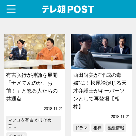
menu
テレ朝POST
有吉弘行が持論を展開
西田尚美が“平成の毒
「ナメてんのか、お
婦”に！松尾諭演じる天
前！」と怒る人たちの
才弁護士がキーパーソ
共通点
ンとして再登場【相
棒】
2018.11.21
2018.11.21
マツコ＆有吉 かりそめ
天…
ドラマ
相棒
番組情報