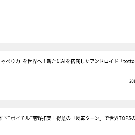
ゃべり力”を世界へ！新たにAIを搭載したアンドロイド「tott
20
推す“ポイチル”南野拓実！得意の「反転ターン」で世界TOP5