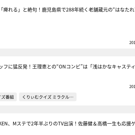
「痺れる」と絶句！鹿児島県で288年続く老舗蔵元の“はなたれ
20
ッフに猛反発！王理恵との“ONコンビ”は「浅はかなキャステ
20
イズ番組
くりぃむクイズ ミラクル…
CHICKEN、Mステで2年半ぶりのTV出演！佐藤健＆高橋一生も応援