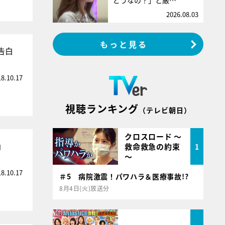
どうなの？」と厳…
2026.08.03
もっと見る
告白
18.10.17
視聴ランキング
（テレビ朝日）
クロスロード ～
」
救命救急の約束
1
～
18.10.17
＃5 病院激震！パワハラ＆医療事故!?
8月4日(火)放送分