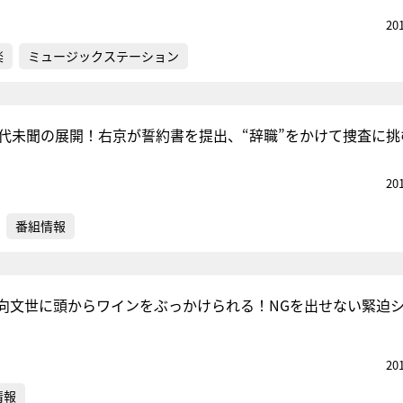
20
楽
ミュージックステーション
前代未聞の展開！右京が誓約書を提出、“辞職”をかけて捜査に挑
20
番組情報
向文世に頭からワインをぶっかけられる！NGを出せない緊迫
20
情報