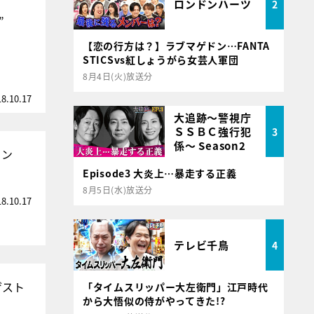
ロンドンハーツ
2
”
【恋の行方は？】ラブマゲドン…FANTA
STICSvs紅しょうがら女芸人軍団
8月4日(火)放送分
18.10.17
大追跡～警視庁
ＳＳＢＣ強行犯
3
係～ Season2
ィン
Episode3 大炎上…暴走する正義
8月5日(水)放送分
18.10.17
テレビ千鳥
4
ゲスト
「タイムスリッパー大左衛門」江戸時代
から大悟似の侍がやってきた!?