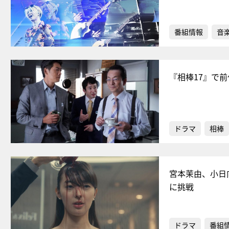
番組情報
音
『相棒17』で
ドラマ
相棒
宮本茉由、小日
に挑戦
ドラマ
番組