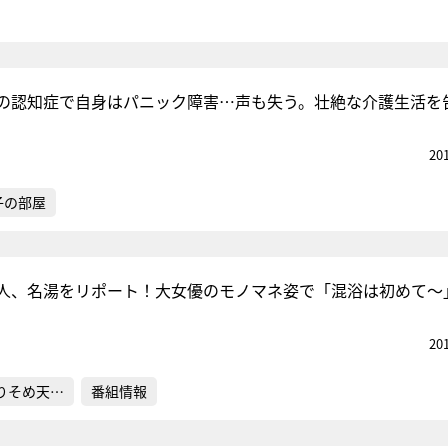
の認知症で自身はパニック障害…声も失う。壮絶な介護生活を
20
子の部屋
人、名湯をリポート！大女優のモノマネ姿で「混浴は初めて〜
20
りそめ天…
番組情報