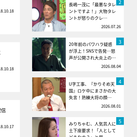
2
長嶋一茂に「最悪なタレ
18.10.18
ントですよ！」大物タレ
ントが怒りのクレ…
2026.07.26
3
20年前のパワハラ疑惑
が浮上！SNSで告発…怒
に
声が公開され大炎上の…
2026.08.04
18.10.18
4
U字工事、『かりそめ天
国』ロケ中にまさかの大
失言！熟練大将の顔…
2026.08.01
配信
5
みりちゃむ、人気芸人に
18.10.17
土下座要求！「人として