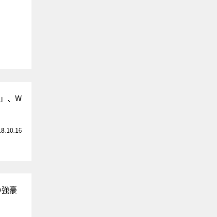
o」、W
18.10.16
の強豪