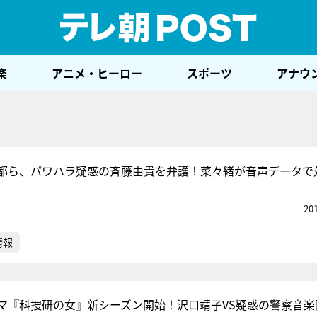
テレ
楽
アニメ・ヒーロー
スポーツ
アナウ
都ら、パワハラ疑惑の斉藤由貴を弁護！菜々緒が音声データで
20
情報
マ『科捜研の女』新シーズン開始！沢口靖子VS疑惑の警察音楽