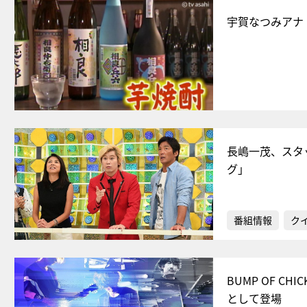
宇賀なつみアナ
長嶋一茂、スタ
グ」
番組情報
ク
BUMP OF 
として登場