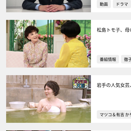
動画
ドラマ
松島トモ子、母
番組情報
徹
岩手の人気女芸
マツコ＆有吉 か