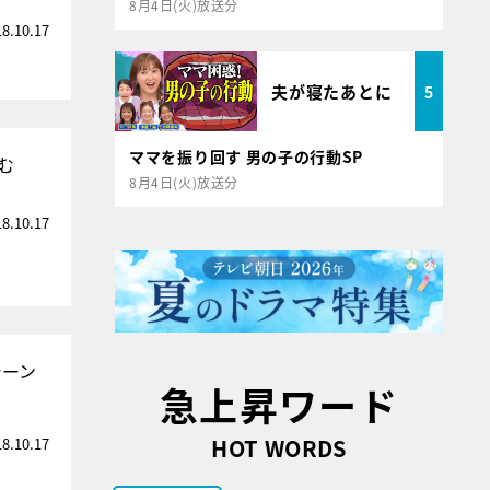
8月4日(火)放送分
18.10.17
夫が寝たあとに
5
ママを振り回す 男の子の行動SP
む
8月4日(火)放送分
18.10.17
シーン
急上昇ワード
HOT WORDS
18.10.17