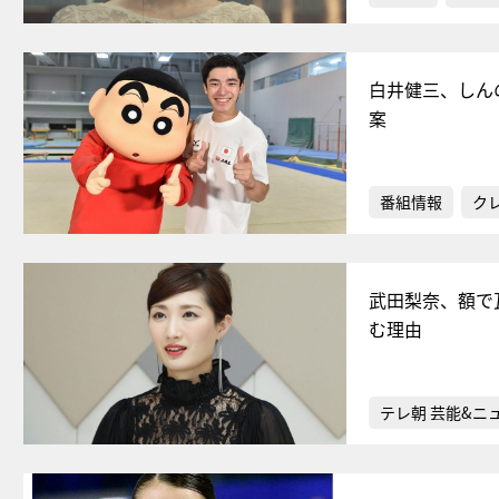
白井健三、しん
案
番組情報
ク
武田梨奈、額で
む理由
テレ朝 芸能&ニ