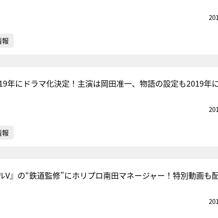
20
情報
19年にドラマ化決定！主演は岡田准一、物語の設定も2019年
20
情報
ルV』の“鉄道監修”にホリプロ南田マネージャー！特別動画も
20