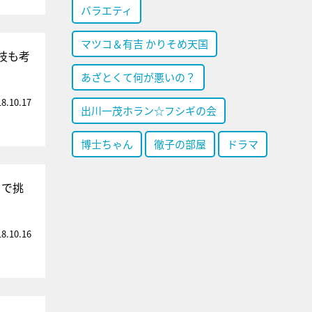
バラエティ
マツコ＆有吉 かりそめ天国
技も考
あざとくて何が悪いの？
18.10.17
出川一茂ホラン☆フシギの会
博士ちゃん
徹子の部屋
ドラマ
トで挑
18.10.16