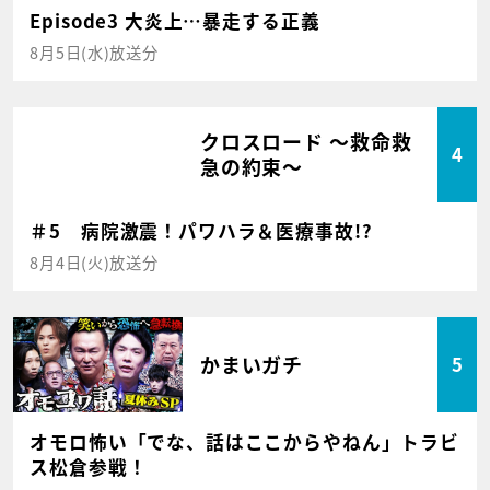
Episode3 大炎上…暴走する正義
8月5日(水)放送分
クロスロード ～救命救
4
急の約束～
＃5 病院激震！パワハラ＆医療事故!?
8月4日(火)放送分
かまいガチ
5
オモロ怖い「でな、話はここからやねん」トラビ
ス松倉参戦！