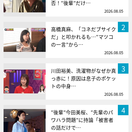
否！“後輩”だけ…
2026.08.05
2
高橋真麻、「コネだブサイク
だ」と叩かれるも…“マツコ
の一言”から…
2026.08.05
3
川田裕美、洗濯物がなぜか真
っ赤に！原因は息子のポケッ
トの中身…
2026.08.05
4
“後輩”今田美桜、“先輩のパ
ワハラ問題”に持論「被害者
の話だけで…