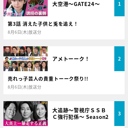
大空港～GATE24～
1
第3話 消えた子供と兎を追え！
8月6日(木)放送分
アメトーーク！
2
売れっ子芸人の貴重トーーク祭り!!
8月6日(木)放送分
大追跡～警視庁ＳＳＢ
3
Ｃ強行犯係～ Season2