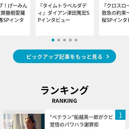
ブ！げーみん
『タイムトラベルダデ
『クロスロー
E齋藤樹愛羅
ィ』ダイアン津田篤宏S
救急の約束
香SPインタ
Pインタビュー
桜SPイ
ピックアップ記事をもっと見る
ランキング
RANKING
1
“ベテラン”船越英一郎がクビ
覚悟のパワハラ謝罪拒