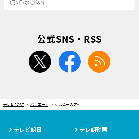
8月5日(水)放送分
公式SNS・RSS
twitter
facebook
rss
テレ朝POST
バラエティ
羽鳥慎一のアナウンサー人生を変えた天才D！とんねるずの番組で総合演出も
テレビ朝日
テレ朝動画