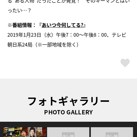
る“ある人物”だったことが発覚！ そのキーマンとはい
ったい…？
※番組情報：『
あいつ今何してる?
』
2019年1月23日（水）午後7：00～午後8：00、テレビ
朝日系24局（※一部地域を除く）
ス
フォトギャラリー
PHOTO GALLERY