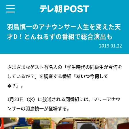
menu
テレ朝POST
羽鳥慎一のアナウンサー人生を変えた天
才D！とんねるずの番組で総合演出も
2019.01.22
さまざまなゲスト有名人の「学生時代の同級生が今何を
しているか？」を調査する番組
『あいつ今何して
る？』
。
1月23日（水）に放送される同番組には、フリーアナウ
ンサーの羽鳥慎一が登場する。