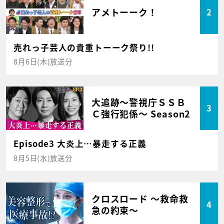
アメトーーク！
2
売れっ子芸人の貴重トーーク祭り!!
8月6日(木)放送分
大追跡～警視庁ＳＳＢ
3
Ｃ強行犯係～ Season2
Episode3 大炎上…暴走する正義
8月5日(水)放送分
クロスロード ～救命救
4
急の約束～