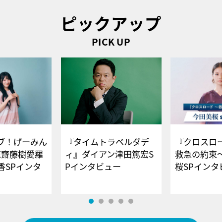
ピックアップ
PICK UP
ブ！げーみん
『タイムトラベルダデ
『クロスロー
E齋藤樹愛羅
ィ』ダイアン津田篤宏S
救急の約束
香SPインタ
Pインタビュー
桜SPイ