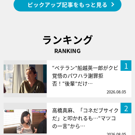
ピックアップ記事をもっと見る
ランキング
RANKING
1
“ベテラン”船越英一郎がクビ
覚悟のパワハラ謝罪拒
否！“後輩”だけ…
2026.08.05
2
高橋真麻、「コネだブサイク
だ」と叩かれるも…“マツコ
の一言”から…
2026.08.05