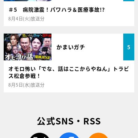
＃5 病院激震！パワハラ＆医療事故!?
8月4日(火)放送分
かまいガチ
5
オモロ怖い「でな、話はここからやねん」トラビ
ス松倉参戦！
8月5日(水)放送分
公式SNS・RSS
twitter
facebook
rss