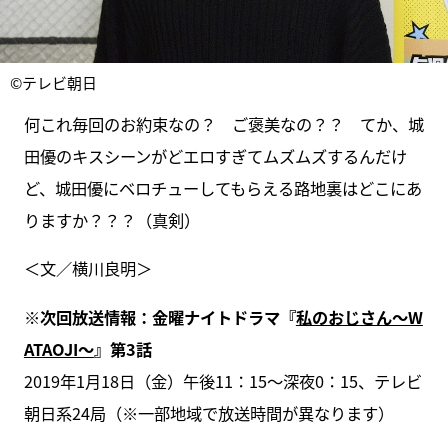
©テレビ朝日
何これ毎回のお約束なの？ ご褒美なの？？ てか、城
田優のキスシーンがどエロすぎてムズムズするんだけ
ど、城田優にベロチューしてもらえる路地裏はどこにあ
りますか？？？（真剣）
＜文／横川良明＞
※次回放送情報：金曜ナイトドラマ『
私のおじさん～W
ATAOJI～
』第3話
2019年1月18日（金）午後11：15～深夜0：15、テレビ
朝日系24局（※一部地域で放送時間が異なります）