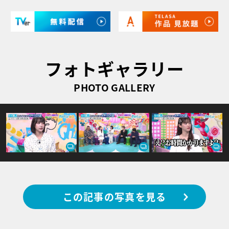
フォトギャラリー
PHOTO GALLERY
この記事の写真を見る