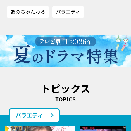
あのちゃんねる
バラエティ
トピックス
TOPICS
バラエティ