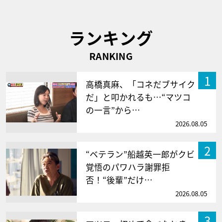
ランキング
RANKING
1
高橋真麻、「コネだブサイク
だ」と叩かれるも…“マツコ
の一言”から…
2026.08.05
2
“ベテラン”船越英一郎がクビ
覚悟のパワハラ謝罪拒
否！“後輩”だけ…
2026.08.05
3