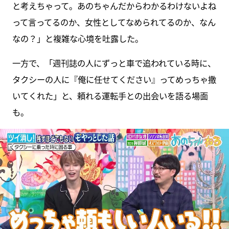
と考えちゃって。あのちゃんだからわかるわけないよね
って言ってるのか、女性としてなめられてるのか、なん
なの？」と複雑な心境を吐露した。
一方で、「週刊誌の人にずっと車で追われている時に、
タクシーの人に『俺に任せてください』ってめっちゃ撒
いてくれた」と、頼れる運転手との出会いを語る場面
も。