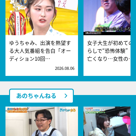
ゆうちゃみ、出演を熱望す
女子大生が初めての
る大人気番組を告白「オー
らしで“恐怖体験” 
ディション10回…
亡くなり…女性の…
2026.08.06
2
あのちゃんねる