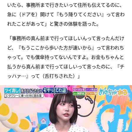
いたら、事務所まで行きたいって住所も伝えてるのに、
急に（ドアを）開けて『もう降りてください』って言わ
れたことがあって」と驚きの体験を語った。
「事務所の真ん前まで行ってほしいんって言ったんだけ
ど、『もうここから歩いた方が速いから』って言われち
ゃって。でも僕傘持ってないんですよ。お金もちゃんと
払うから真ん前まで行ってほしいって言ったのに、『チ
ッハァ…』って（舌打ちされた）」