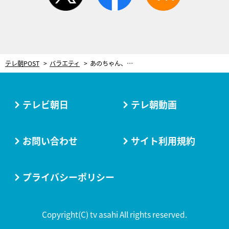
テレ朝POST
バラエティ
あのちゃん、タクシー運転手から「もう降りてください」その理由に同情の声「女性としてなめられてるのか」
テレビ朝日
テレ朝動画
お問い合わせ
サイト利用規約
プライバシーポリシー
Copyright(C) tv asahi All rights reserved.