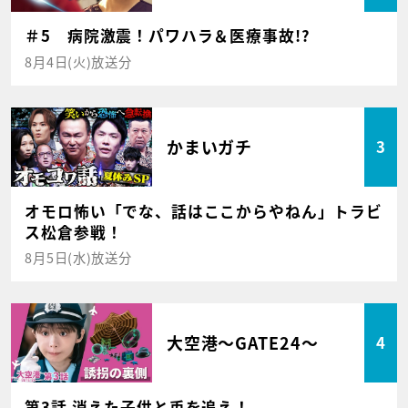
＃5 病院激震！パワハラ＆医療事故!?
8月4日(火)放送分
かまいガチ
3
オモロ怖い「でな、話はここからやねん」トラビ
ス松倉参戦！
8月5日(水)放送分
大空港～GATE24～
4
第3話 消えた子供と兎を追え！