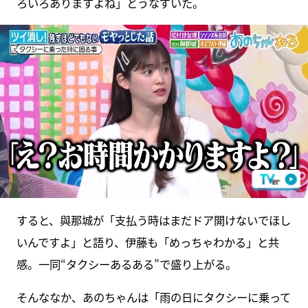
ろいろありますよね」とうなずいた。
すると、與那城が「支払う時はまだドア開けないでほし
いんですよ」と語り、伊藤も「めっちゃわかる」と共
感。一同“タクシーあるある”で盛り上がる。
そんななか、あのちゃんは「雨の日にタクシーに乗って