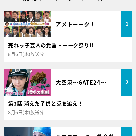
アメトーーク！
1
売れっ子芸人の貴重トーーク祭り!!
8月6日(木)放送分
大空港～GATE24～
2
第3話 消えた子供と兎を追え！
8月6日(木)放送分