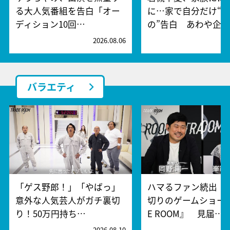
る大人気番組を告白「オー
に…家で自分だけ“
ディション10回…
の”告白 あわや企…
2026.08.06
2
バラエティ
「ゲス野郎！」「やばっ」
ハマるファン続出！
意外な人気芸人がガチ裏切
切りのゲームショー『
り！50万円持ち…
E ROOM』 見届…
2026.08.10
2