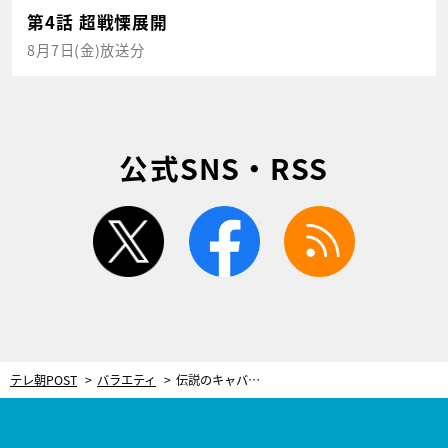
第4話 超戦慄展開
8月7日(金)放送分
公式SNS・RSS
twitter
facebook
rss
テレ朝POST
バラエティ
伝説のキャバ嬢に“1日で1億”使った神客は今…アイドルに夢中!? 「去年は2億使った」