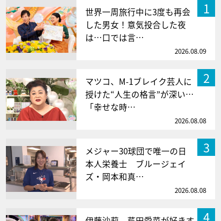
1
世界一周旅行中に3度も再会
した男女！意気投合した夜
は…口では言…
2026.08.09
2
マツコ、M-1ブレイク芸人に
授けた“人生の格言”が深い…
「幸せな時…
2026.08.08
3
メジャー30球団で唯一の日
本人栄養士 ブルージェイ
ズ・岡本和真…
2026.08.08
4
伊藤沙莉、芦田愛菜が好きす