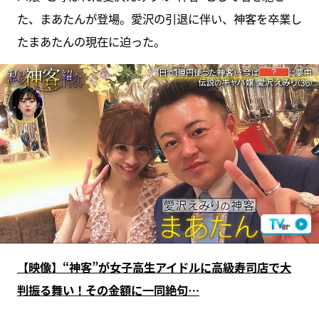
た、まあたんが登場。愛沢の引退に伴い、神客を卒業し
たまあたんの現在に迫った。
【映像】“神客”が女子高生アイドルに高級寿司店で大
判振る舞い！その金額に一同絶句…