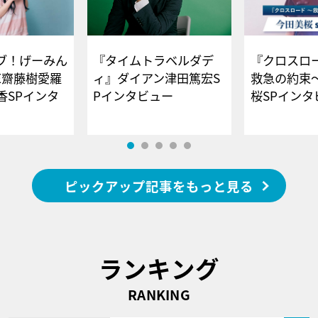
ブ！げーみん
『タイムトラベルダデ
『クロスロー
E齋藤樹愛羅
ィ』ダイアン津田篤宏S
救急の約束
香SPインタ
Pインタビュー
桜SPイ
ピックアップ記事をもっと見る
ランキング
RANKING