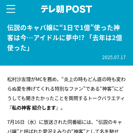
menu
テレ朝POST
伝説のキャバ嬢に“1日で1億”使った神
客は今…アイドルに夢中!? 「去年は2億
使った」
2025.07.17
松村沙友理がMCを務め、“炎上の時もどん底の時も変わ
らぬ愛を捧げてくれる特別なファン”である“神客”にど
うしても聞きたかったことを質問するトークバラエティ
『
私の神客 紹介します
』。
7月16日（水）に放送された同番組には、“伝説のキャ
バ嬢”と呼ばれた愛沢えみりの“神客”として名を馳せ