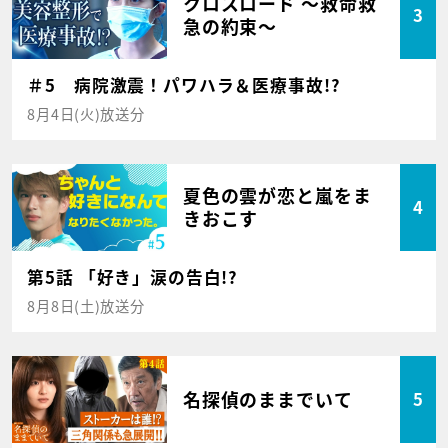
クロスロード ～救命救
3
急の約束～
＃5 病院激震！パワハラ＆医療事故!?
8月4日(火)放送分
夏色の雲が恋と嵐をま
4
きおこす
第5話 「好き」涙の告白!?
8月8日(土)放送分
名探偵のままでいて
5