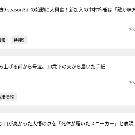
9 season3』の始動に大興奮！新加入の中村梅雀は「敵か味
20
情報
特捜9
み上げる前から号泣。10歳下の夫から届いた手紙
20
番組情報
り口が臭かった大悟の息を「死体が履いたスニーカー」と表現