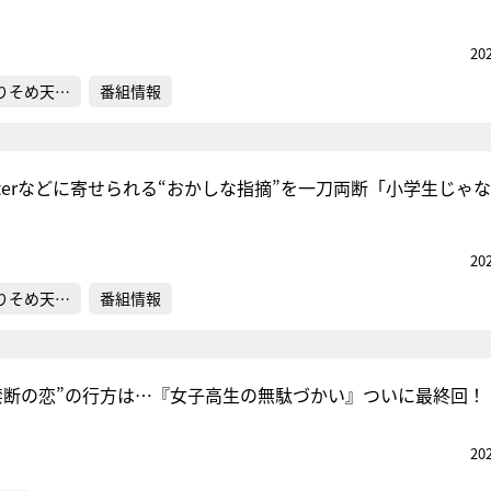
20
りそめ天…
番組情報
tterなどに寄せられる“おかしな指摘”を一刀両断「小学生じゃ
20
りそめ天…
番組情報
禁断の恋”の行方は…『女子高生の無駄づかい』ついに最終回！
20