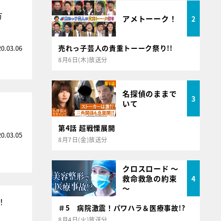
方
アメトーーク！
2
売れっ子芸人の貴重トーーク祭り!!
20.03.06
8月6日(木)放送分
名探偵のままで
3
いて
第4話 超戦慄展開
20.03.05
8月7日(金)放送分
クロスロード ～
救命救急の約束
4
～
！
＃5 病院激震！パワハラ＆医療事故!?
8月4日(火)放送分