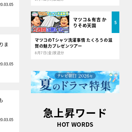
20.03.05
マツコ＆有吉 か
5
りそめ天国
マツコのTシャツ洗濯事情 たくろうの滋
りま
賀の魅力プレゼンツアー
8月7日(金)放送分
20.03.05
も
急上昇ワード
20.03.05
HOT WORDS