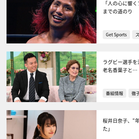
「人の心に響く
までの道のり
Get Sports
ラグビー選手を
老名香葉子と…
番組情報
徹
桜井日奈子、“
た」