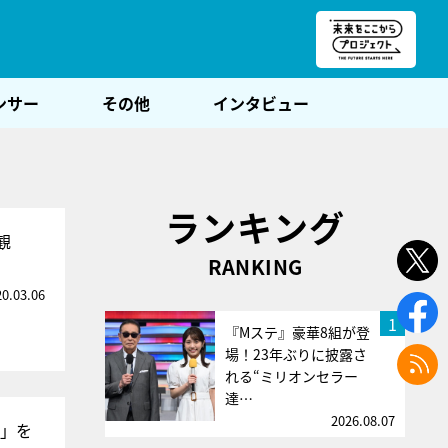
朝POST
ンサー
その他
インタビュー
ランキング
観
RANKING
20.03.06
1
『Mステ』豪華8組が登
場！23年ぶりに披露さ
れる“ミリオンセラー
達…
2026.08.07
0」を