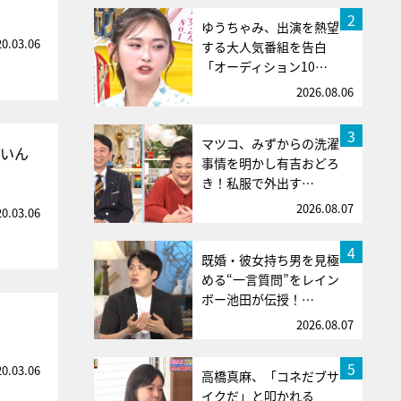
2
ゆうちゃみ、出演を熱望
20.03.06
する大人気番組を告白
「オーディション10…
2026.08.06
3
マツコ、みずからの洗濯
ないん
事情を明かし有吉おどろ
き！私服で外出す…
2026.08.07
20.03.06
4
既婚・彼女持ち男を見極
める“一言質問”をレイン
ボー池田が伝授！…
2026.08.07
5
20.03.06
高橋真麻、「コネだブサ
イクだ」と叩かれる