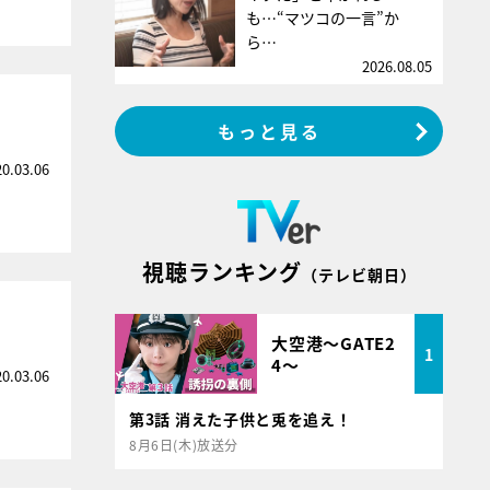
も…“マツコの一言”か
ら…
2026.08.05
もっと見る
20.03.06
視聴ランキング
（テレビ朝日）
大空港～GATE2
1
4～
20.03.06
第3話 消えた子供と兎を追え！
8月6日(木)放送分