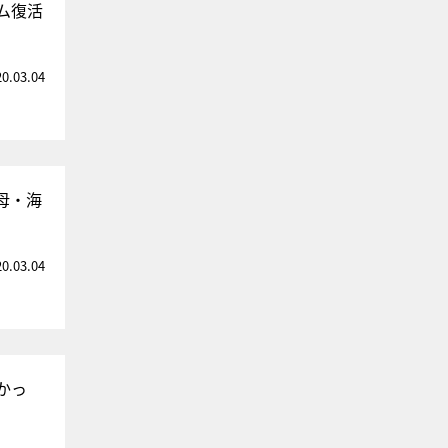
ム復活
20.03.04
母・海
20.03.04
かっ