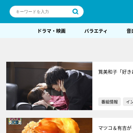
ドラマ・映画
バラエティ
音
筧美和子「好き
番組情報
イ
マツコ＆有吉が