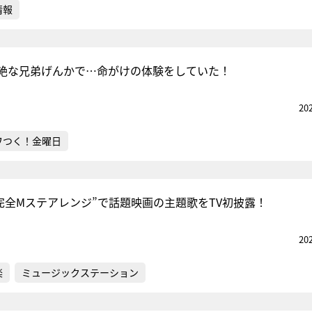
情報
絶な兄弟げんかで…命がけの体験をしていた！
20
ワつく！金曜日
d、“完全Mステアレンジ”で話題映画の主題歌をTV初披露！
20
楽
ミュージックステーション