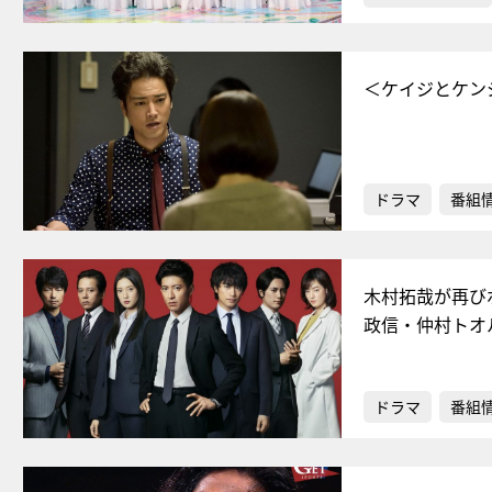
＜ケイジとケン
ドラマ
番組
木村拓哉が再び
政信・仲村トオ
ドラマ
番組