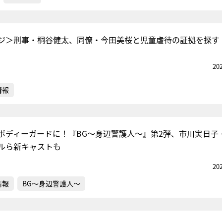
ジ＞刑事・桐谷健太、同僚・今田美桜と児童虐待の証拠を探す
20
情報
ボディーガードに！『BG～身辺警護人～』第2弾、市川実日子
ルら新キャストも
20
情報
BG～身辺警護人～