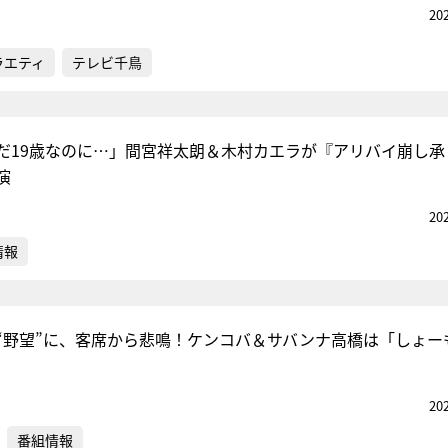
20
ラエティ
テレビ千鳥
だ19歳なのに…」間宮祥太朗＆木村カエラが『アリバイ崩し承
演
20
情報
“野望”に、客席から悲鳴！ケンコバ＆サバンナ高橋は「しょー
20
番組情報