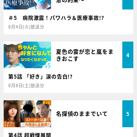
＃5 病院激震！パワハラ＆医療事故!?
8月4日(火)放送分
夏色の雲が恋と嵐をま
4
きおこす
第5話 「好き」涙の告白!?
8月8日(土)放送分
名探偵のままでいて
5
第4話 超戦慄展開