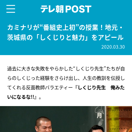
menu
テレ朝POST
カミナリが“番組史上初”の授業！地元・
茨城県の「しくじりと魅力」をアピール
2020.03.30
過去に大きな失敗をやらかした“しくじり先生”たちが自
らのしくじった経験をさらけ出し、人生の教訓を伝授し
てくれる反面教師バラエティー
『しくじり先生 俺みた
いになるな!!』
。