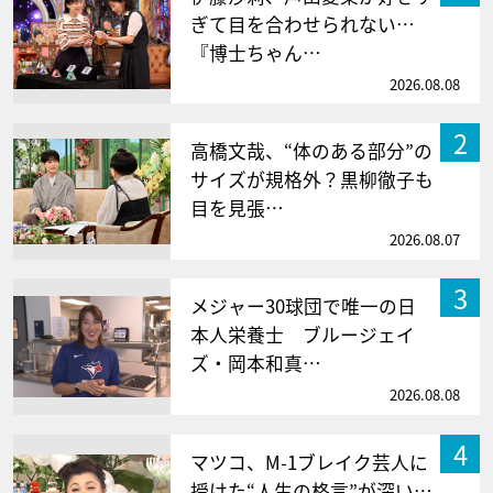
ぎて目を合わせられない…
『博士ちゃん…
2026.08.08
2
高橋文哉、“体のある部分”の
サイズが規格外？黒柳徹子も
目を見張…
2026.08.07
3
メジャー30球団で唯一の日
本人栄養士 ブルージェイ
ズ・岡本和真…
2026.08.08
4
マツコ、M-1ブレイク芸人に
授けた“人生の格言”が深い…