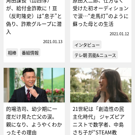
角田課長（山西惇）
原田大二郎、仕方なく
が、給付金詐欺に！亘
受けた初オーディション
（反町隆史）は“息子”と
で涙…“走馬灯”のように
偽り、詐欺グループに潜
蘇った母との生活
入
2021.01.12
2021.01.13
インタビュー
相棒
番組情報
テレ朝 芸能&ニュース
的場浩司、幼少期に一
21世紀は「創造性の民
度だけ見た亡父の涙。
主化時代」 ジャズピア
親になり、ようやくわか
ニストで数学者、中島
ったその理由
さち子が“STEAM教