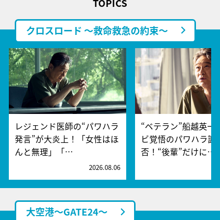
TOPICS
クロスロード ～救命救急の約束～
レジェンド医師の“パワハラ
“ベテラン”船越英一
発言”が大炎上！「女性はほ
ビ覚悟のパワハラ謝
んと無理」「…
否！“後輩”だけに…
2026.08.06
2
大空港～GATE24～