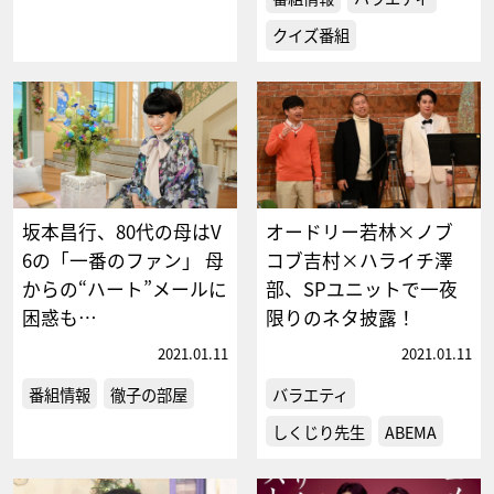
クイズ番組
坂本昌行、80代の母はV
オードリー若林×ノブ
6の「一番のファン」 母
コブ吉村×ハライチ澤
からの“ハート”メールに
部、SPユニットで一夜
困惑も…
限りのネタ披露！
2021.01.11
2021.01.11
番組情報
徹子の部屋
バラエティ
しくじり先生
ABEMA