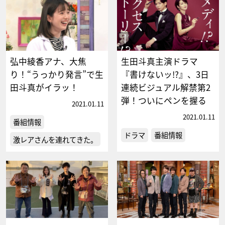
弘中綾香アナ、大焦
生田斗真主演ドラマ
り！“うっかり発言”で生
『書けないッ!?』、3日
田斗真がイラッ！
連続ビジュアル解禁第2
弾！ついにペンを握る
2021.01.11
2021.01.11
番組情報
ドラマ
番組情報
激レアさんを連れてきた。