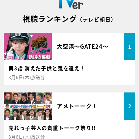
視聴ランキング
（テレビ朝日）
大空港～GATE24～
1
第3話 消えた子供と兎を追え！
8月6日(木)放送分
アメトーーク！
2
売れっ子芸人の貴重トーーク祭り!!
8月6日(木)放送分