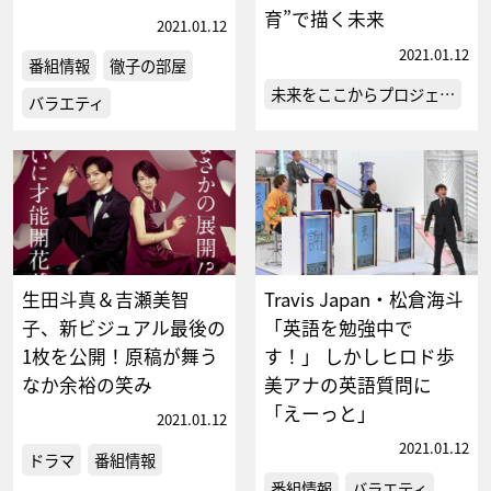
育”で描く未来
2021.01.12
2021.01.12
番組情報
徹子の部屋
未来をここからプロジェ…
バラエティ
生田斗真＆吉瀬美智
Travis Japan・松倉海斗
子、新ビジュアル最後の
「英語を勉強中で
1枚を公開！原稿が舞う
す！」 しかしヒロド歩
なか余裕の笑み
美アナの英語質問に
「えーっと」
2021.01.12
2021.01.12
ドラマ
番組情報
番組情報
バラエティ