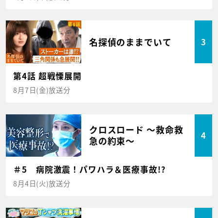
名探偵のままでいて
3
第4話 超戦慄展開
8月7日(金)放送分
クロスロード ～救命救
4
急の約束～
＃5 病院激震！パワハラ＆医療事故!?
8月4日(火)放送分