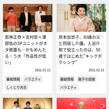
若林正恭×吉村崇×澤
岸本加世子、83歳の父
部佑のSPユニットがネ
と同居し介護。入浴介
タ披露も…かもめんた
助で役立ったのは、50
る・う大「作品性が低
歳ではじめた“キックボ
い」
クシング”
2021.01.13
2021.01.13
番組情報
バラエティ
番組情報
徹子の部屋
しくじり先生
バラエティ