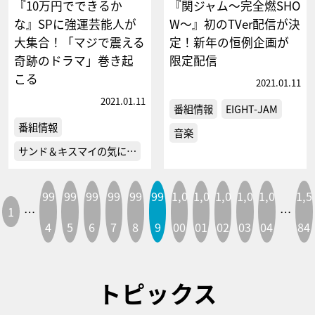
『10万円でできるか
『関ジャム～完全燃SHO
な』SPに強運芸能人が
W～』初のTVer配信が決
大集合！「マジで震える
定！新年の恒例企画が
奇跡のドラマ」巻き起
限定配信
こる
2021.01.11
2021.01.11
番組情報
EIGHT-JAM
番組情報
音楽
サンド＆キスマイの気に…
99
99
99
99
99
99
1,0
1,0
1,0
1,0
1,0
1,5
1
…
…
4
5
6
7
8
9
00
01
02
03
04
84
トピックス