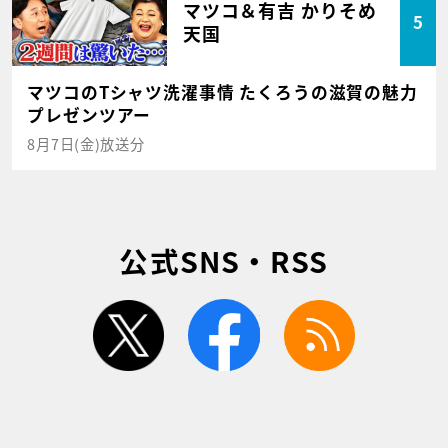
マツコ＆有吉 かりそめ
5
天国
マツコのTシャツ洗濯事情 たくろうの滋賀の魅力
プレゼンツアー
8月7日(金)放送分
公式SNS・RSS
twitter
facebook
rss