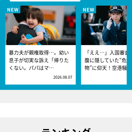
暴力夫が親権取得…。幼い
「ええ…」入国審査
息子が切実な訴え「帰りた
腹に隠していた“危険
くない。パパはマ…
物”に仰天！空港騒
2026.08.07
2