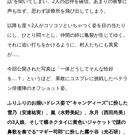
話”を聞いてしまい、2人の恋仲を確信。あまりの衝撃に
声も出ず、思わず診療所を飛び出してしまう。
以降も度々2人がコソコソといちゃつく姿を目の当たり
にし、ひとり悶々とし、仲間の絆に亀裂が生じてゆく。
それに追い打ちをかけるように、村人たちにも異変
が…。
今回公開された写真は「一体どうしてそんな恰好
を…？」というほど、果敢にコスプレに挑戦したベテラ
ン俳優陣のオフショット姿。
ふりふりのお揃いドレス姿で“キャンディーズ”に扮した
雪乃（安達祐実）、嵐（水野美紀）、氷月（西田尚美）
の3人娘、そして蝶ネクタイに黄色いジャケットで謎の
鼻歌を奏でる“マギー司郎“に扮した霧ケ谷（光石研）
。