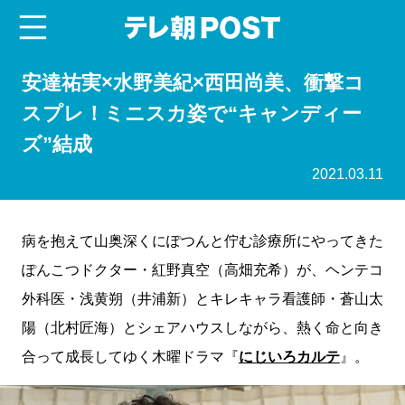
menu
テレ朝POST
安達祐実×水野美紀×西田尚美、衝撃コ
スプレ！ミニスカ姿で“キャンディー
ズ”結成
2021.03.11
病を抱えて山奥深くにぽつんと佇む診療所にやってきた
ぽんこつドクター・紅野真空（高畑充希）が、ヘンテコ
外科医・浅黄朔（井浦新）とキレキャラ看護師・蒼山太
陽（北村匠海）とシェアハウスしながら、熱く命と向き
合って成長してゆく木曜ドラマ『
にじいろカルテ
』。