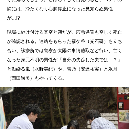
隣には、冷たくなり心肺停止になった見知らぬ男性
が…!?
現場に駆け付ける真空と朔だが、応急処置も空しく死亡
が確認される。連絡をもらった霧ケ谷（光石研）も立ち
合い、診療所では警察が太陽の事情聴取など行い、亡く
なった身元不明の男性が「自分の失踪した夫では…？」
と勘繰る嵐（水野美紀）や、雪乃（安達祐実）と氷月
（西田尚美）もやってくる。