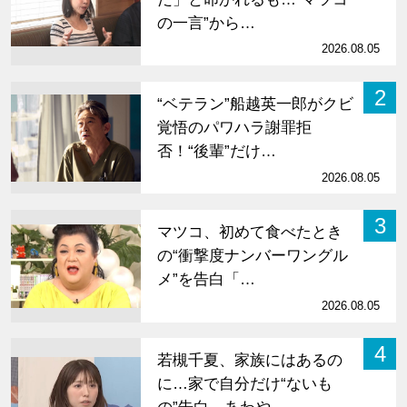
の一言”から…
2026.08.05
2
“ベテラン”船越英一郎がクビ
覚悟のパワハラ謝罪拒
否！“後輩”だけ…
2026.08.05
3
マツコ、初めて食べたとき
の“衝撃度ナンバーワングル
メ”を告白「…
2026.08.05
4
若槻千夏、家族にはあるの
に…家で自分だけ“ないも