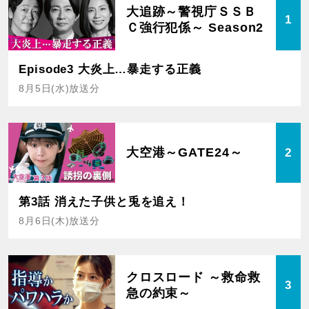
大追跡～警視庁ＳＳＢ
1
Ｃ強行犯係～ Season2
Episode3 大炎上…暴走する正義
8月5日(水)放送分
大空港～GATE24～
2
第3話 消えた子供と兎を追え！
8月6日(木)放送分
クロスロード ～救命救
3
急の約束～