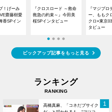
ブ！げーみ
『クロスロード ～救命
『マジプロ
VE齋藤樹愛
救急の約束～』今田美
ー、ももク
舞香SPイン
桜SPインタビュー
クロ×東京0
タビュー
ピックアップ記事をもっと見る
ランキング
RANKING
1
高橋真麻、「コネだブサイク
だ」と叩かれるも…“マツコ