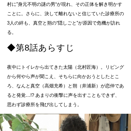
村に”身元不明の謎の男“が現れ、その正体を解き明かす
ことに。さらに、決して離れないと信じていた診療所の
3人の絆も、真空と朔の“隠しごと”が原因で危機が訪れ
る。
◆第8話あらすじ
夜中にトイレから出てきた太陽（北村匠海）。リビング
から何やら声が聞こえ、そちらに向かおうとしたとこ
ろ、なんと真空（高畑充希）と朔（井浦新）が恋仲であ
ると発覚…!? あまりの衝撃に声を出すこともできず、
思わず診療所を飛び出してしまう。