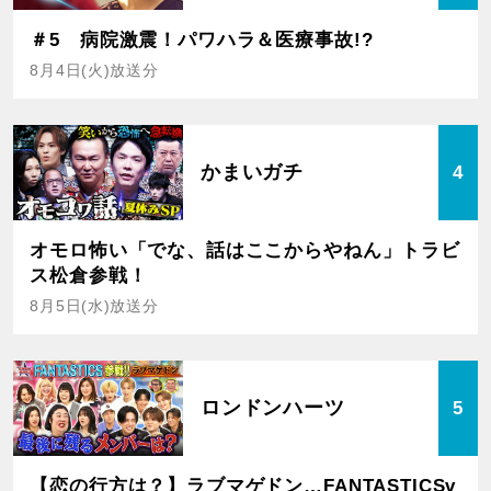
＃5 病院激震！パワハラ＆医療事故!?
8月4日(火)放送分
かまいガチ
4
オモロ怖い「でな、話はここからやねん」トラビ
ス松倉参戦！
8月5日(水)放送分
ロンドンハーツ
5
【恋の行方は？】ラブマゲドン…FANTASTICSv