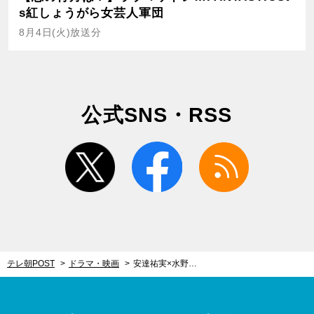
s紅しょうがら女芸人軍団
8月4日(火)放送分
公式SNS・RSS
twitter
facebook
rss
テレ朝POST
ドラマ・映画
安達祐実×水野美紀×西田尚美、衝撃コスプレ！ミニスカ姿で“キャンディーズ”結成