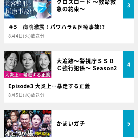
クロスロード ～救命救
3
急の約束～
＃5 病院激震！パワハラ＆医療事故!?
8月4日(火)放送分
大追跡～警視庁ＳＳＢ
4
Ｃ強行犯係～ Season2
Episode3 大炎上…暴走する正義
8月5日(水)放送分
かまいガチ
5