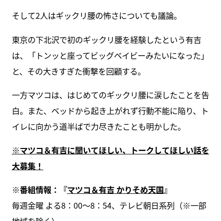
そして2人はギックリ腰の怖さについても議論。
東京の下北沢で初のギックリ腰を経験したという有吉
は、「トンッと座ってビッグベイビーみたいになった」
と、その大きすぎた衝撃を回顧する。
一方マツコは、はじめてのギックリ腰に涙したことを告
白。また、ベッドから起き上がれず行動不能に陥り、ト
イレに向かう道半ばで力尽きたことも明かした。
※
マツコ＆有吉に聞いてほしい、トークしてほしい話を
大募集！
※番組情報：『
マツコ＆有吉 かりそめ天国
』
毎週金曜 よる8：00～8：54、テレビ朝日系列（※一部