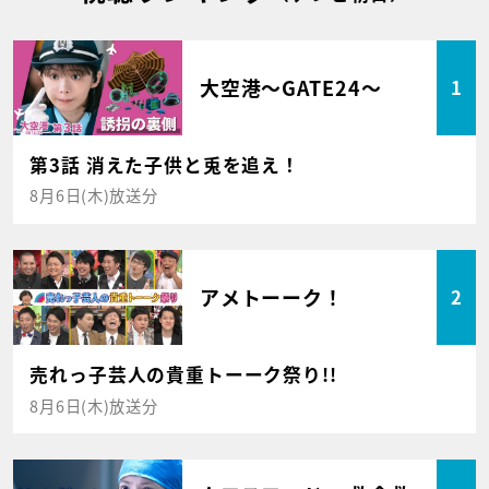
大空港～GATE24～
1
第3話 消えた子供と兎を追え！
8月6日(木)放送分
アメトーーク！
2
売れっ子芸人の貴重トーーク祭り!!
8月6日(木)放送分