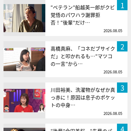
1
“ベテラン”船越英一郎がクビ
覚悟のパワハラ謝罪拒
否！“後輩”だけ…
2026.08.05
2
高橋真麻、「コネだブサイク
だ」と叩かれるも…“マツコ
の一言”から…
2026.08.05
3
川田裕美、洗濯物がなぜか真
っ赤に！原因は息子のポケッ
トの中身…
2026.08.05
4