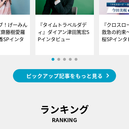
ブ！げーみん
『タイムトラベルダデ
『クロスロー
E齋藤樹愛羅
ィ』ダイアン津田篤宏S
救急の約束
香SPインタ
Pインタビュー
桜SPイ
ピックアップ記事をもっと見る
ランキング
RANKING