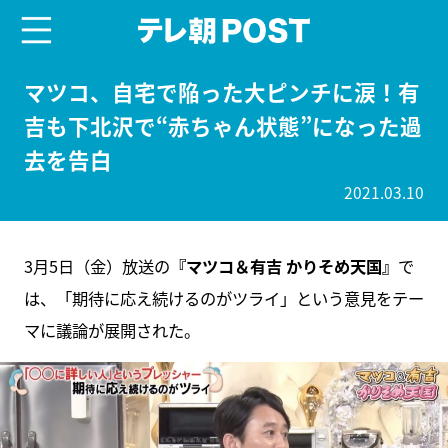
menu
テレ朝POST
マツコ、自宅で陥った大ピンチに涙！有
吉も下北沢で“赤ちゃん状態”になった過
去を告白
2021.03.10
3月5日（金）放送の
『マツコ＆有吉 かりそめ天国』
で
は、「期待に応え続けるのがツライ」という意見をテー
マに議論が展開された。