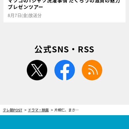
マツコのTシャツ洗濯事情 たくろうの滋賀の魅力
プレゼンツアー
8月7日(金)放送分
公式SNS・RSS
twitter
facebook
rss
テレ朝POST
ドラマ・映画
片桐仁、まさかの“笑わない男”役！『遺留捜査』最終回でハードボイルドな新境地を披露