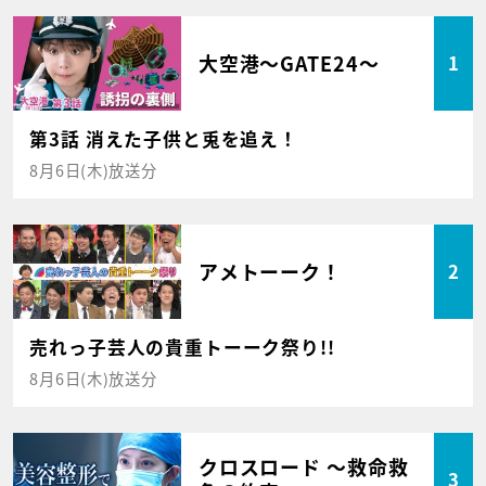
大空港～GATE24～
1
第3話 消えた子供と兎を追え！
8月6日(木)放送分
アメトーーク！
2
売れっ子芸人の貴重トーーク祭り!!
8月6日(木)放送分
クロスロード ～救命救
3