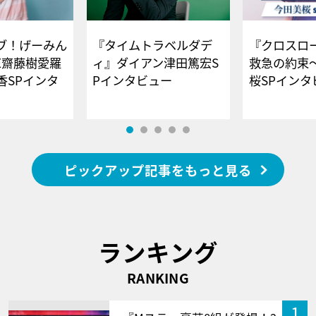
ブ！げーみん
『タイムトラベルダデ
『クロスロー
E齋藤樹愛羅
ィ』ダイアン津田篤宏S
救急の約束
香SPインタ
Pインタビュー
桜SPイ
ピックアップ記事をもっと見る
ランキング
RANKING
1