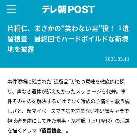
menu
テレ朝POST
片桐仁、まさかの“笑わない男”役！『遺
留捜査』最終回でハードボイルドな新境
地を披露
2021.03.11
事件現場に残された“遺留品”がもつ意味を徹底的に探
り、声なき遺体が訴えたかったメッセ ージを代弁。事
件そのものを解決するだけでなく遺族の心情をも救う優
しさと、超マイペースで空気を読まない不思議キャラで
視聴者を虜にしてきた刑事・糸村聡（上川隆也）の活躍
を描くドラマ
『遺留捜査』
。