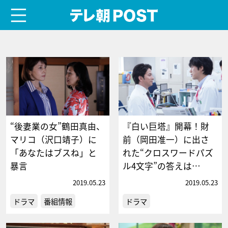
menu
テレ朝POST
“後妻業の女”鶴田真由、
『白い巨塔』開幕！財
マリコ（沢口靖子）に
前（岡田准一）に出さ
「あなたはブスね」と
れた“クロスワードパズ
暴言
ル4文字”の答えは…
2019.05.23
2019.05.23
ドラマ
番組情報
ドラマ