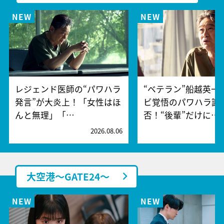
レジェンド医師の“パワハラ
“ベテラン”船越英一
発言”が大炎上！「女性はほ
ビ覚悟のパワハラ謝
んと無理」「…
否！“後輩”だけに…
2026.08.06
2
大空港～GATE24～