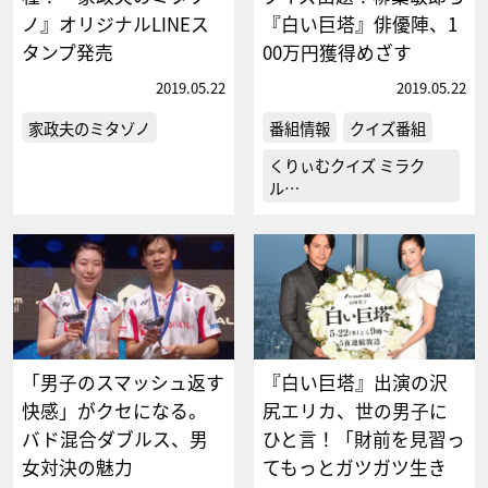
ノ』オリジナルLINEス
『白い巨塔』俳優陣、1
タンプ発売
00万円獲得めざす
2019.05.22
2019.05.22
家政夫のミタゾノ
番組情報
クイズ番組
くりぃむクイズ ミラク
ル…
「男子のスマッシュ返す
『白い巨塔』出演の沢
快感」がクセになる。
尻エリカ、世の男子に
バド混合ダブルス、男
ひと言！「財前を見習っ
女対決の魅力
てもっとガツガツ生き