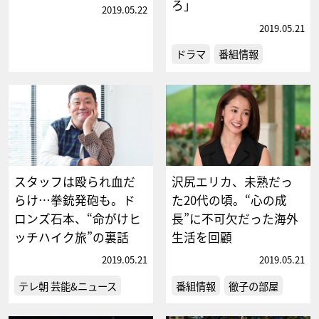
ろ」
2019.05.22
2019.05.21
ドラマ
番組情報
スタッフは殴られ血だ
沢尻エリカ、未熟だっ
らけ…拳銃発砲も。ド
た20代の頃。“心の成
ロンズ石本、“命がけヒ
長”に不可欠だった海外
ッチハイク旅”の裏話
生活を回顧
2019.05.21
2019.05.21
テレ朝 芸能&ニュース
番組情報
徹子の部屋