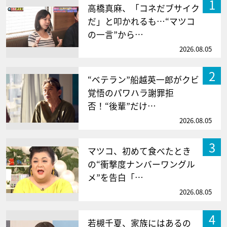
1
高橋真麻、「コネだブサイク
だ」と叩かれるも…“マツコ
の一言”から…
2026.08.05
2
“ベテラン”船越英一郎がクビ
覚悟のパワハラ謝罪拒
否！“後輩”だけ…
2026.08.05
3
マツコ、初めて食べたとき
の“衝撃度ナンバーワングル
メ”を告白「…
2026.08.05
4
若槻千夏、家族にはあるの