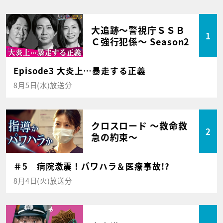
大追跡～警視庁ＳＳＢ
1
Ｃ強行犯係～ Season2
Episode3 大炎上…暴走する正義
8月5日(水)放送分
クロスロード ～救命救
2
急の約束～
＃5 病院激震！パワハラ＆医療事故!?
8月4日(火)放送分