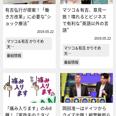
有吉弘行が提案！「働
マツコ＆有吉、意見一
き方改革」に必要な“シ
致！喋れるとビジネス
ョック療法”
で有利な“英語以外の言
語”
2019.05.22
2019.05.22
マツコ＆有吉 かりそめ
天…
マツコ＆有吉 かりそめ
天…
番組情報
番組情報
「痛み入ります」のみ8
岡田准一はドイツから
種！『家政夫のミタゾ
クイズ出題！柳葉敏郎ら