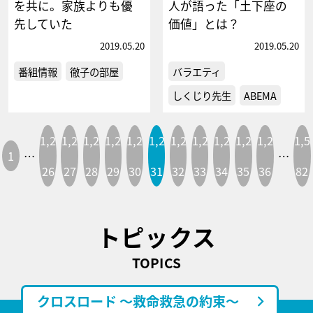
を共に。家族よりも優
人が語った「土下座の
先していた
価値」とは？
2019.05.20
2019.05.20
番組情報
徹子の部屋
バラエティ
しくじり先生
ABEMA
1,2
1,2
1,2
1,2
1,2
1,2
1,2
1,2
1,2
1,2
1,2
1,5
1
…
…
26
27
28
29
30
31
32
33
34
35
36
82
トピックス
TOPICS
クロスロード ～救命救急の約束～