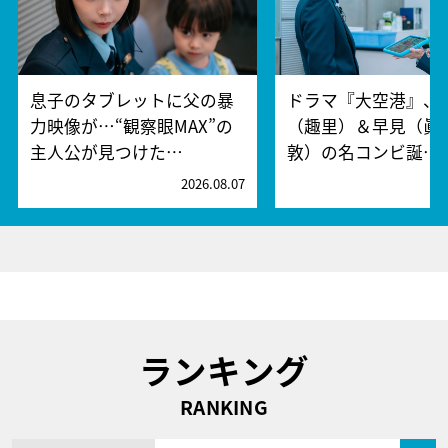
息子のタブレットに父の暴
ドラマ『大空港』、
力映像が…“観察眼MAX”の
（趣里）＆早見（眞
主人公が見つけた…
敦）の名コンビ誕…
2026.08.07
2
ランキング
RANKING