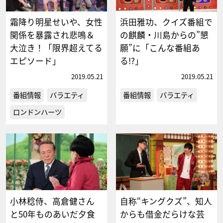
霜降り明星せいや、女性
浜田雅功、クイズ番組で
関係を暴露され悲鳴＆
の麒麟・川島からの”懇
大泣き！「限界超えてる
願”に「こんな番組あ
エピソード」
る!?」
2019.05.21
2019.05.21
番組情報
バラエティ
番組情報
バラエティ
ロンドンハーツ
小林稔侍、高倉健さん
自称“キングクズ”、知人
と50年ものあいだ夕食
からも借金だらけな芸