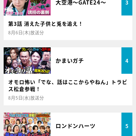
大空港～GATE24～
3
第3話 消えた子供と兎を追え！
8月6日(木)放送分
かまいガチ
4
オモロ怖い「でな、話はここからやねん」トラビ
ス松倉参戦！
8月5日(水)放送分
ロンドンハーツ
5