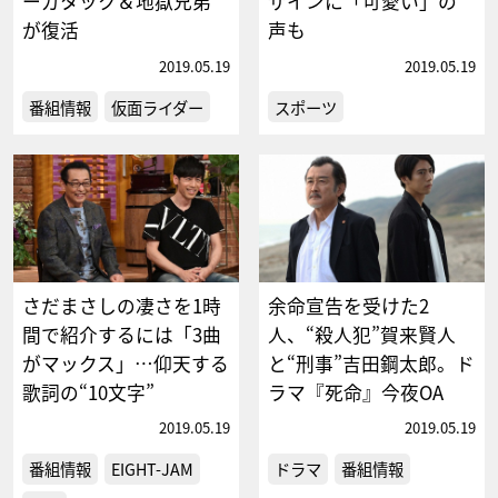
ーガタック＆地獄兄弟
ザインに「可愛い」の
が復活
声も
2019.05.19
2019.05.19
番組情報
仮面ライダー
スポーツ
さだまさしの凄さを1時
余命宣告を受けた2
間で紹介するには「3曲
人、“殺人犯”賀来賢人
がマックス」…仰天する
と“刑事”吉田鋼太郎。ド
歌詞の“10文字”
ラマ『死命』今夜OA
2019.05.19
2019.05.19
番組情報
EIGHT-JAM
ドラマ
番組情報