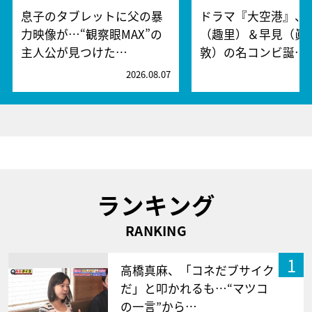
息子のタブレットに父の暴
ドラマ『大空港』、
力映像が…“観察眼MAX”の
（趣里）＆早見（眞
主人公が見つけた…
敦）の名コンビ誕…
2026.08.07
2
ランキング
RANKING
1
高橋真麻、「コネだブサイク
だ」と叩かれるも…“マツコ
の一言”から…