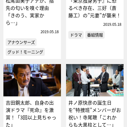
松尾由美子アナが、指
『東京独身男子』に恐
先の匂いを嗅ぐ理由
るべき存在、三好（斎
「きのう、実家か
藤工）の”元妻”が襲来！
ら…」
2019.05.18
2019.05.18
ドラマ
番組情報
アナウンサーズ
グッド！モーニング
吉田鋼太郎、自身の出
井ノ原快彦の誕生日
演ドラマ『死命』を激
を“特捜班”メンバーがお
賞！「3回以上見ちゃっ
祝い！寺尾聰「これか
た」
らも大黒柱として…」