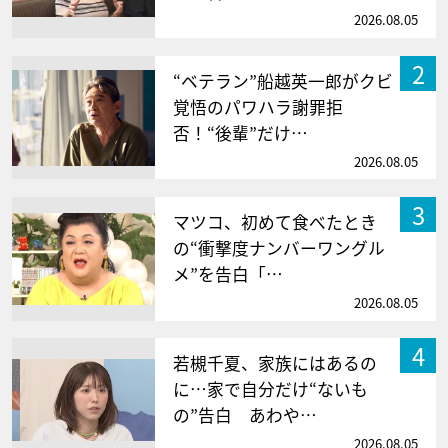
2026.08.05
2
“ベテラン”船越英一郎がクビ
覚悟のパワハラ謝罪拒
否！“後輩”だけ…
2026.08.05
3
マツコ、初めて食べたとき
の“衝撃度ナンバーワングル
メ”を告白「…
2026.08.05
4
若槻千夏、家族にはあるの
に…家で自分だけ“ないも
の”告白 あわや…
2026.08.05