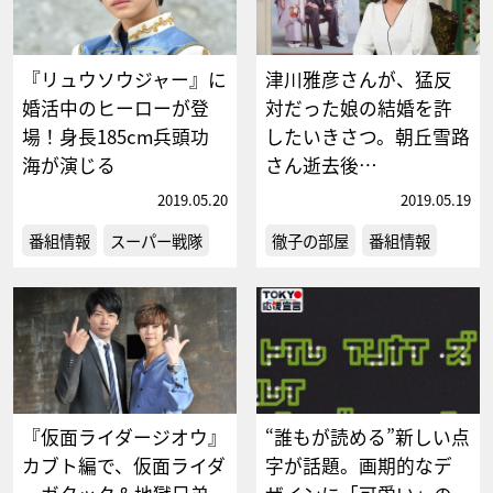
『リュウソウジャー』に
津川雅彦さんが、猛反
婚活中のヒーローが登
対だった娘の結婚を許
場！身長185cm兵頭功
したいきさつ。朝丘雪路
海が演じる
さん逝去後…
2019.05.20
2019.05.19
番組情報
スーパー戦隊
徹子の部屋
番組情報
『仮面ライダージオウ』
“誰もが読める”新しい点
カブト編で、仮面ライダ
字が話題。画期的なデ