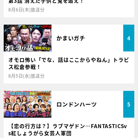
第3話 消えた子供と兎を追え！
8月6日(木)放送分
かまいガチ
4
オモロ怖い「でな、話はここからやねん」トラビ
ス松倉参戦！
8月5日(水)放送分
ロンドンハーツ
5
【恋の行方は？】ラブマゲドン…FANTASTICSv
s紅しょうがら女芸人軍団