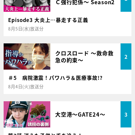
Ｃ強行犯係～ Season2
Episode3 大炎上…暴走する正義
8月5日(水)放送分
クロスロード ～救命救
2
急の約束～
＃5 病院激震！パワハラ＆医療事故!?
8月4日(火)放送分
大空港～GATE24～
3