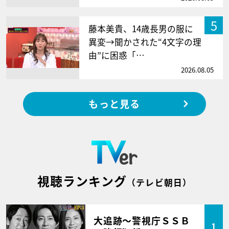
5
藤本美貴、14歳長男の服に
異変→聞かされた“4文字の理
由”に困惑「…
2026.08.05
もっと見る
視聴ランキング
（テレビ朝日）
大追跡～警視庁ＳＳＢ
1