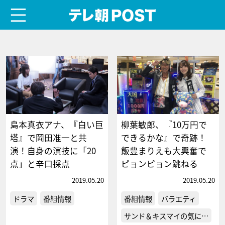
menu
テレ朝POST
島本真衣アナ、『白い巨
柳葉敏郎、『10万円で
塔』で岡田准一と共
できるかな』で奇跡！
演！自身の演技に「20
飯豊まりえも大興奮で
点」と辛口採点
ピョンピョン跳ねる
2019.05.20
2019.05.20
ドラマ
番組情報
番組情報
バラエティ
サンド＆キスマイの気に…