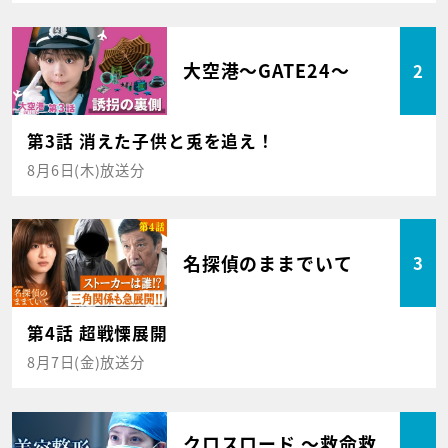
大空港～GATE24～
2
第3話 消えた子供と兎を追え！
8月6日(木)放送分
名探偵のままでいて
3
第4話 超戦慄展開
8月7日(金)放送分
クロスロード ～救命救