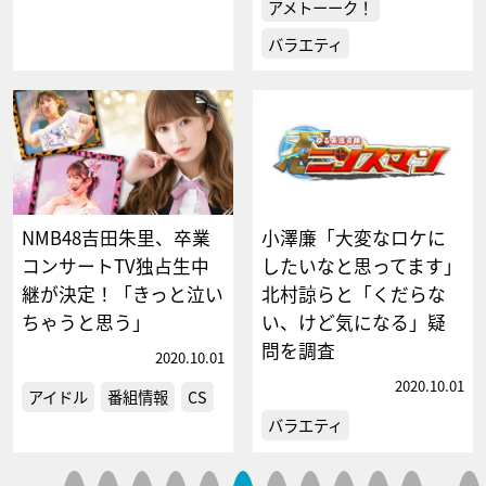
アメトーーク！
バラエティ
NMB48吉田朱里、卒業
小澤廉「大変なロケに
コンサートTV独占生中
したいなと思ってます」
継が決定！「きっと泣い
北村諒らと「くだらな
ちゃうと思う」
い、けど気になる」疑
問を調査
2020.10.01
2020.10.01
アイドル
番組情報
CS
バラエティ