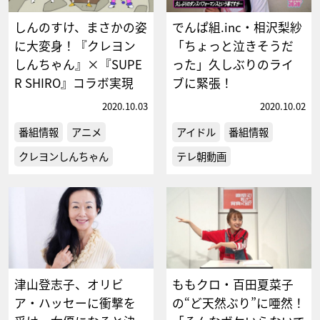
しんのすけ、まさかの姿
でんぱ組.inc・相沢梨紗
に大変身！『クレヨン
「ちょっと泣きそうだ
しんちゃん』×『SUPE
った」久しぶりのライ
R SHIRO』コラボ実現
ブに緊張！
2020.10.03
2020.10.02
番組情報
アニメ
アイドル
番組情報
クレヨンしんちゃん
テレ朝動画
津山登志子、オリビ
ももクロ・百田夏菜子
ア・ハッセーに衝撃を
の“ど天然ぶり”に唖然！