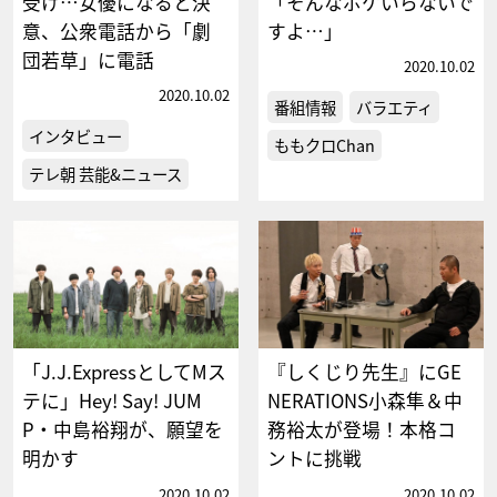
受け…女優になると決
「そんなボケいらないで
意、公衆電話から「劇
すよ…」
団若草」に電話
2020.10.02
2020.10.02
番組情報
バラエティ
インタビュー
ももクロChan
テレ朝 芸能&ニュース
「J.J.ExpressとしてMス
『しくじり先生』にGE
テに」Hey! Say! JUM
NERATIONS小森隼＆中
P・中島裕翔が、願望を
務裕太が登場！本格コ
明かす
ントに挑戦
2020.10.02
2020.10.02