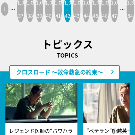
1,0
1,0
1,0
1,0
1,0
1,0
1,0
1,0
1,0
1,0
1,0
1,5
1
…
…
37
38
39
40
41
42
43
44
45
46
47
84
トピックス
TOPICS
クロスロード ～救命救急の約束～
レジェンド医師の“パワハラ
“ベテラン”船越英一