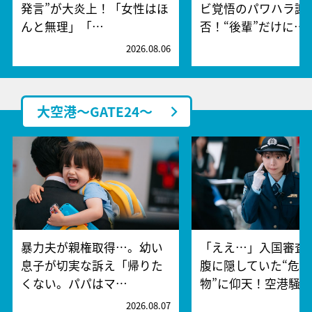
発言”が大炎上！「女性はほ
ビ覚悟のパワハラ謝
んと無理」「…
否！“後輩”だけに…
2026.08.06
2
大空港～GATE24～
暴力夫が親権取得…。幼い
「ええ…」入国審査
息子が切実な訴え「帰りた
腹に隠していた“危険
くない。パパはマ…
物”に仰天！空港騒
2026.08.07
2