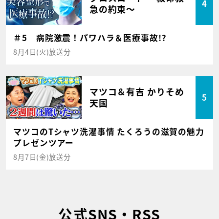
4
急の約束～
＃5 病院激震！パワハラ＆医療事故!?
8月4日(火)放送分
マツコ＆有吉 かりそめ
5
天国
マツコのTシャツ洗濯事情 たくろうの滋賀の魅力
プレゼンツアー
8月7日(金)放送分
公式SNS・RSS