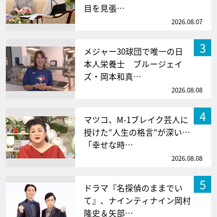
目を見張…
2026.08.07
3
メジャー30球団で唯一の日
本人栄養士 ブルージェイ
ズ・岡本和真…
2026.08.08
4
マツコ、M-1ブレイク芸人に
授けた“人生の格言”が深い…
「幸せな時…
2026.08.08
5
ドラマ『名探偵のままでい
て』、ナインティナイン岡村
隆史＆矢部…