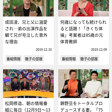
成田凌、兄と父に溺愛
何歳になっても続けられ
され…弟の出演作品を
ると話題！「きくち体
観て兄が号泣した意外
操」考案者は85歳の元
な理由
体育教師
2019.12.10
2019.12.09
番組情報
徹子の部屋
番組情報
徹子の部屋
松岡修造、朝の情報番
錦野旦をトータルプロ
組に毎日（12月9日～13
デュースする妻。「75