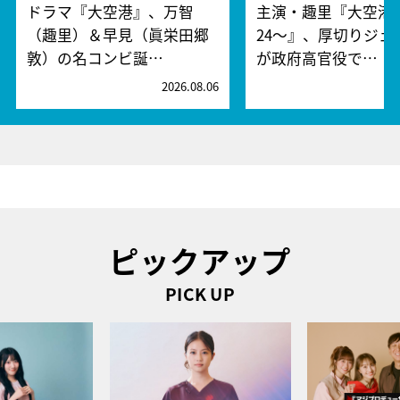
ドラマ『大空港』、万智
主演・趣里『大空港～
（趣里）＆早見（眞栄田郷
24～』、厚切りジェ
敦）の名コンビ誕…
が政府高官役で…
2026.08.06
2
ピックアップ
PICK UP