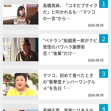
1
高橋真麻、「コネだブサイク
だ」と叩かれるも…“マツコ
の一言”から…
2026.08.05
2
“ベテラン”船越英一郎がクビ
覚悟のパワハラ謝罪拒
否！“後輩”だけ…
2026.08.05
3
マツコ、初めて食べたとき
の“衝撃度ナンバーワングル
メ”を告白「…
2026.08.05
4
若槻千夏、家族にはあるの