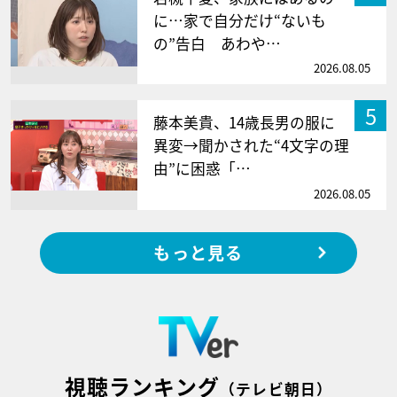
に…家で自分だけ“ないも
の”告白 あわや…
2026.08.05
5
藤本美貴、14歳長男の服に
異変→聞かされた“4文字の理
由”に困惑「…
2026.08.05
もっと見る
視聴ランキング
（テレビ朝日）