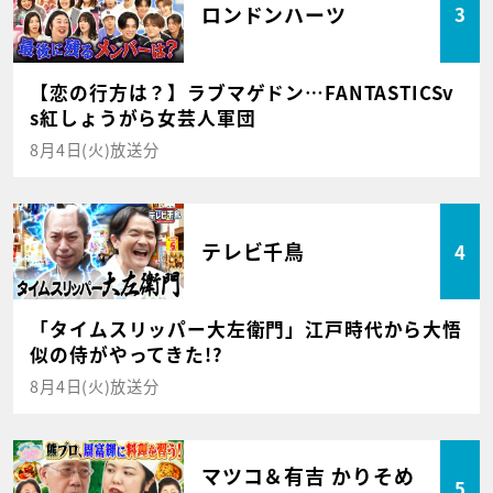
ロンドンハーツ
3
【恋の行方は？】ラブマゲドン…FANTASTICSv
s紅しょうがら女芸人軍団
8月4日(火)放送分
テレビ千鳥
4
「タイムスリッパー大左衛門」江戸時代から大悟
似の侍がやってきた!?
8月4日(火)放送分
マツコ＆有吉 かりそめ
5