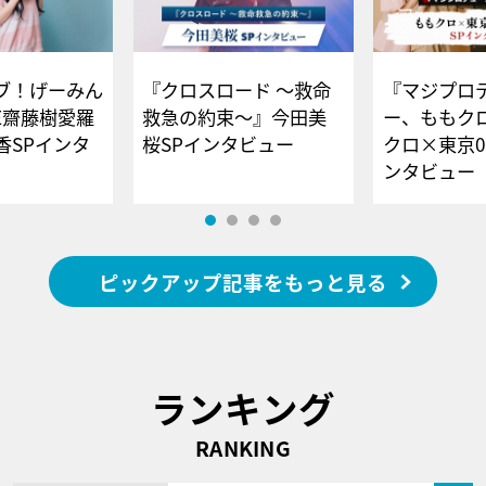
ブ！げーみん
『クロスロード ～救命
『マジプロ
E齋藤樹愛羅
救急の約束～』今田美
ー、ももク
香SPインタ
桜SPインタビュー
クロ×東京0
ンタビュー
ピックアップ記事をもっと見る
ランキング
RANKING