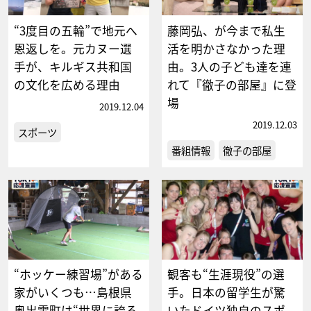
“3度目の五輪”で地元へ
藤岡弘、が今まで私生
恩返しを。元カヌー選
活を明かさなかった理
手が、キルギス共和国
由。3人の子ども達を連
の文化を広める理由
れて『徹子の部屋』に登
場
2019.12.04
2019.12.03
スポーツ
番組情報
徹子の部屋
“ホッケー練習場”がある
観客も“生涯現役”の選
家がいくつも…島根県
手。日本の留学生が驚
奥出雲町は“世界に誇る
いたドイツ独自のスポ