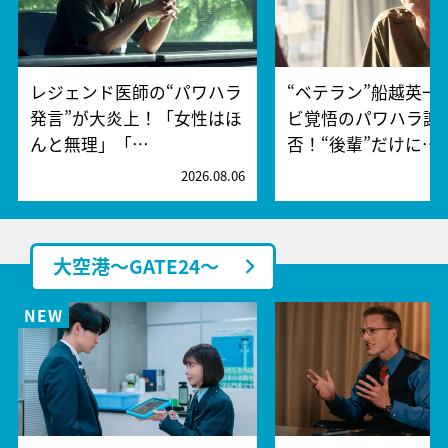
レジェンド医師の“パワハラ
“ベテラン”船越英一
発言”が大炎上！「女性はほ
ビ覚悟のパワハラ謝
んと無理」「…
否！“後輩”だけに…
2026.08.06
2
大空港～GATE24～