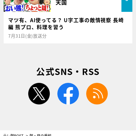
天国
マツ有、AI使ってる？ U字工事の敵情視察 長崎
編 熊プロ、料理を習う
7月31日(金)放送分
公式SNS・RSS
twitter
facebook
rss
テレ朝POST
朝・昼の番組