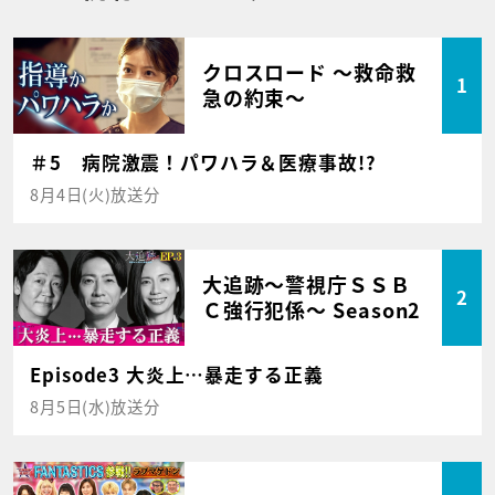
クロスロード ～救命救
1
急の約束～
＃5 病院激震！パワハラ＆医療事故!?
8月4日(火)放送分
大追跡～警視庁ＳＳＢ
2
Ｃ強行犯係～ Season2
Episode3 大炎上…暴走する正義
8月5日(水)放送分