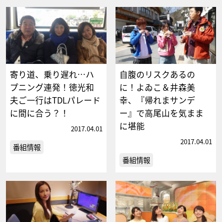
寄り道、乗り遅れ…ハ
自腹のリスクあるの
プニング連発！徳光和
に！よゐこ＆井森美
夫ご一行はTDLパレード
幸、『帰れまサンデ
に間に合う？！
ー』で高尾山を気まま
に堪能
2017.04.01
2017.04.01
番組情報
番組情報