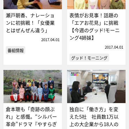
瀬戸朝香、ナレーショ
表情がお見事！話題の
ンに初挑戦！「女優業
「エアお花見」に挑戦
とはぜんぜん違う」
【今週のグッド!モーニ
ング4姉妹】
2017.04.01
2017.04.01
番組情報
グッド！モーニング
倉本聰も「奇跡の顔ぶ
独自に「働き方」を変
れ」と感慨。“シルバー
えた5社 社員数1万以
革命”ドラマ『やすらぎ
上の大企業から18人の