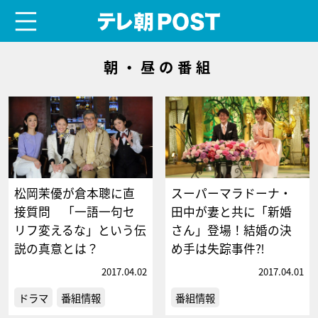
menu
テレ朝POST
朝・昼の番組
松岡茉優が倉本聰に直
スーパーマラドーナ・
接質問 「一語一句セ
田中が妻と共に「新婚
リフ変えるな」という伝
さん」登場！結婚の決
説の真意とは？
め手は失踪事件⁈
2017.04.02
2017.04.01
ドラマ
番組情報
番組情報