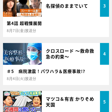
名探偵のままでいて
3
第4話 超戦慄展開
8月7日(金)放送分
クロスロード ～救命救
4
急の約束～
＃5 病院激震！パワハラ＆医療事故!?
8月4日(火)放送分
マツコ＆有吉 かりそめ
5
天国