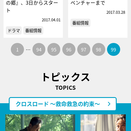
の郷』、3日からスター
ベンチャーまで
ト
2017.03.28
2017.04.01
番組情報
ドラマ
番組情報
1
…
94
95
96
97
98
99
トピックス
TOPICS
クロスロード ～救命救急の約束～