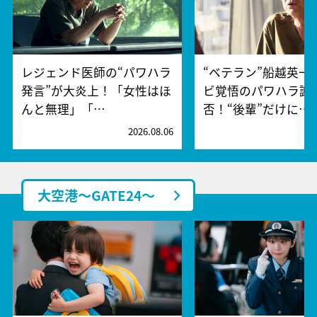
レジェンド医師の“パワハラ
“ベテラン”船越英一
発言”が大炎上！「女性はほ
ビ覚悟のパワハラ謝
んと無理」「…
否！“後輩”だけに…
2026.08.06
2
大空港～GATE24～