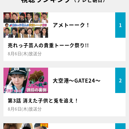
（テレビ朝日）
アメトーーク！
1
売れっ子芸人の貴重トーーク祭り!!
8月6日(木)放送分
大空港～GATE24～
2
第3話 消えた子供と兎を追え！
8月6日(木)放送分