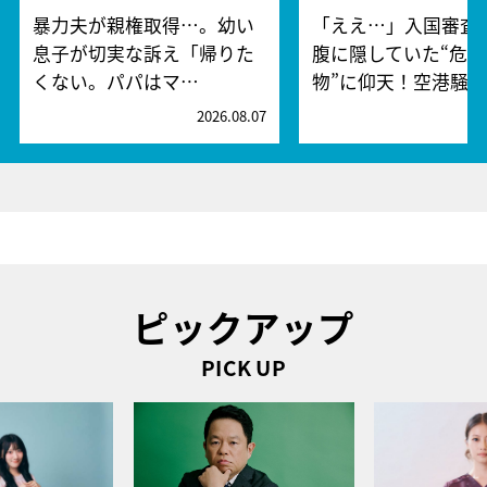
暴力夫が親権取得…。幼い
「ええ…」入国審査
息子が切実な訴え「帰りた
腹に隠していた“危険
くない。パパはマ…
物”に仰天！空港騒
2026.08.07
2
ピックアップ
PICK UP