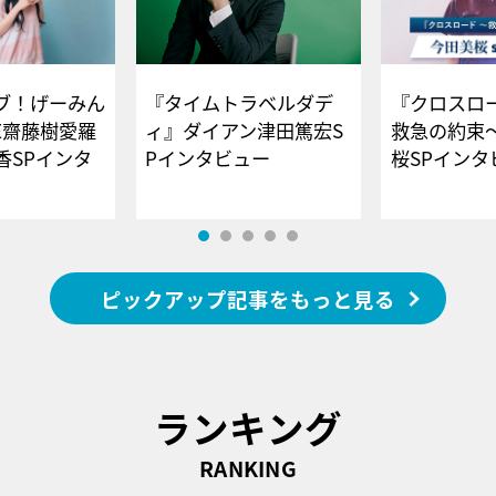
ブ！げーみん
『タイムトラベルダデ
『クロスロー
E齋藤樹愛羅
ィ』ダイアン津田篤宏S
救急の約束
香SPインタ
Pインタビュー
桜SPイ
ピックアップ記事をもっと見る
ランキング
RANKING