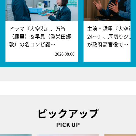
ドラマ『大空港』、万智
主演・趣里『大空港～
（趣里）＆早見（眞栄田郷
24～』、厚切りジェ
敦）の名コンビ誕…
が政府高官役で…
2026.08.06
2
ピックアップ
PICK UP