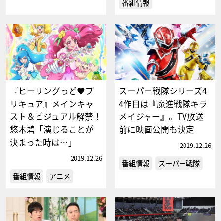
番組情報
『ヒーリングっど♥プ
スーパー戦隊シリーズ4
リキュア』メインキャ
4作目は『魔進戦隊キラ
スト＆ビジュアル解禁！
メイジャー』。TV放送
悠木碧「演じることが
前に映画公開も決定
決まった時は…」
2019.12.26
2019.12.26
番組情報
スーパー戦隊
番組情報
アニメ