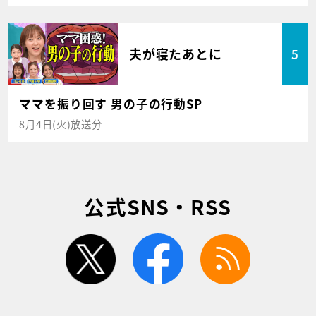
夫が寝たあとに
5
ママを振り回す 男の子の行動SP
8月4日(火)放送分
公式SNS・RSS
twitter
facebook
rss