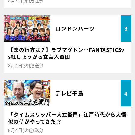
8月5日(水)放送分
ロンドンハーツ
3
【恋の行方は？】ラブマゲドン…FANTASTICSv
s紅しょうがら女芸人軍団
8月4日(火)放送分
テレビ千鳥
4
「タイムスリッパー大左衛門」江戸時代から大悟
似の侍がやってきた!?
8月4日(火)放送分