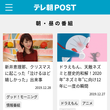
menu
テレ朝POST
朝・昼の番組
新井恵理那、クリスマス
ドラえもん、天敵ネズ
に起こった「泣けるほど
ミと歴史的和解！2020
嬉しかった」出来事
年“ネズミ年”に向け12
年に一度の瞬間
2019.12.28
2019.12.27
グッド！モーニング
ドラえもん
アニメ
情報番組