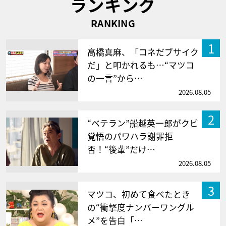
ランキング
RANKING
1
高橋真麻、「コネだブサイク
だ」と叩かれるも…“マツコ
の一言”から…
2026.08.05
2
“ベテラン”船越英一郎がクビ
覚悟のパワハラ謝罪拒
否！“後輩”だけ…
2026.08.05
3
マツコ、初めて食べたとき
の“衝撃度ナンバーワングル
メ”を告白「…