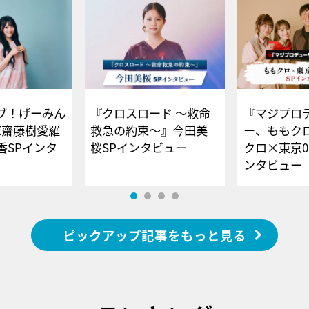
ブ！げーみん
『クロスロード ～救命
『マジプロ
E齋藤樹愛羅
救急の約束～』今田美
ー、ももク
香SPインタ
桜SPインタビュー
クロ×東京0
ンタビュー
ピックアップ記事をもっと見る