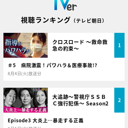
視聴ランキング
（テレビ朝日）
クロスロード ～救命救
1
急の約束～
＃5 病院激震！パワハラ＆医療事故!?
8月4日(火)放送分
大追跡～警視庁ＳＳＢ
2
Ｃ強行犯係～ Season2
Episode3 大炎上…暴走する正義