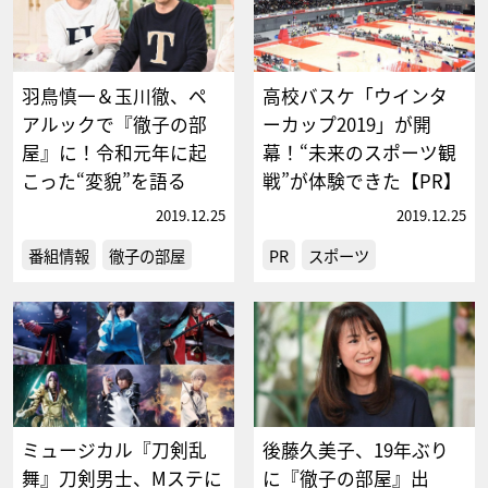
羽鳥慎一＆玉川徹、ペ
高校バスケ「ウインタ
アルックで『徹子の部
ーカップ2019」が開
屋』に！令和元年に起
幕！“未来のスポーツ観
こった“変貌”を語る
戦”が体験できた【PR】
2019.12.25
2019.12.25
番組情報
徹子の部屋
PR
スポーツ
ミュージカル『刀剣乱
後藤久美子、19年ぶり
舞』刀剣男士、Mステに
に『徹子の部屋』出