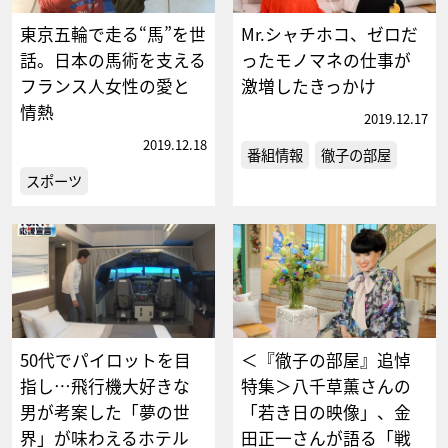
東京五輪で走る“馬”を世
Mr.シャチホコ、ゼロだ
話。日本の馬術を支える
ったモノマネの仕事が
フランス人女性の愛と
激増したきっかけ
情熱
2019.12.17
2019.12.18
番組情報
徹子の部屋
スポーツ
50代でパイロットを目
＜『徹子の部屋』追悼
指し…飛行機大好きな
特集＞八千草薫さんの
男が考案した「夢の世
「若き日の映像」、金
界」が味わえるホテル
田正一さんが語る「戦