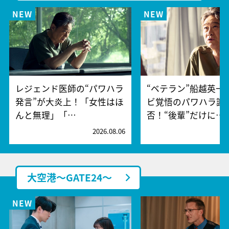
レジェンド医師の“パワハラ
“ベテラン”船越英一
発言”が大炎上！「女性はほ
ビ覚悟のパワハラ謝
んと無理」「…
否！“後輩”だけに…
2026.08.06
2
大空港～GATE24～