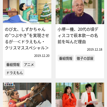
のび太、しずかちゃん
小堺一機、20代の頃デ
の“つぶやき”を実現させ
ィスコで萩本欽一の名
るが…＜ドラえもん・
前を叫んだ理由
クリスマススペシャル＞
2019.12.18
2019.12.20
番組情報
徹子の部屋
番組情報
アニメ
ドラえもん