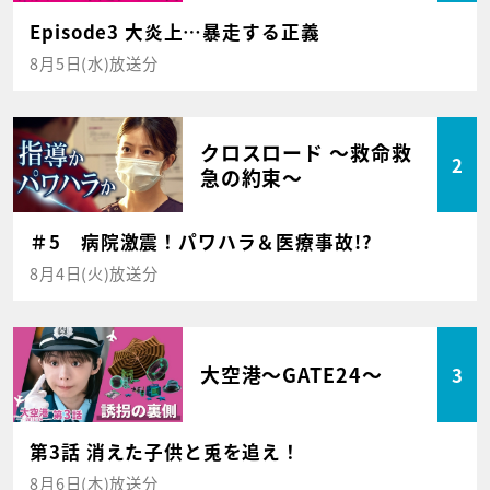
Episode3 大炎上…暴走する正義
8月5日(水)放送分
クロスロード ～救命救
2
急の約束～
＃5 病院激震！パワハラ＆医療事故!?
8月4日(火)放送分
大空港～GATE24～
3
第3話 消えた子供と兎を追え！
8月6日(木)放送分