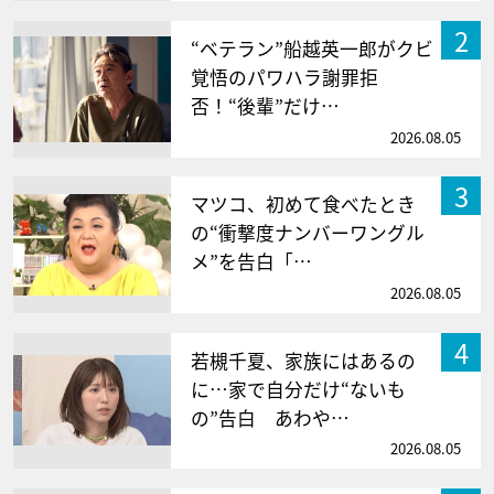
2
“ベテラン”船越英一郎がクビ
覚悟のパワハラ謝罪拒
否！“後輩”だけ…
2026.08.05
3
マツコ、初めて食べたとき
の“衝撃度ナンバーワングル
メ”を告白「…
2026.08.05
4
若槻千夏、家族にはあるの
に…家で自分だけ“ないも
の”告白 あわや…
2026.08.05