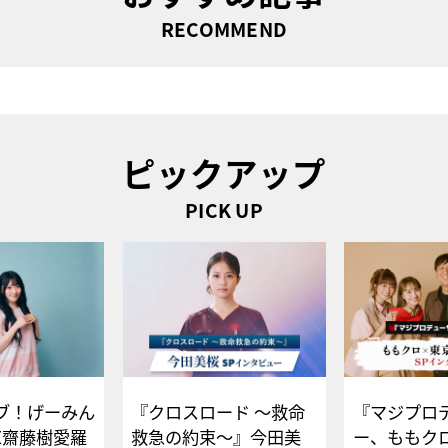
RECOMMEND
ピックアップ
PICK UP
ブ！げーみん
『クロスロード ～救命
『マジプロ
E齋藤樹愛羅
救急の約束～』今田美
ー、ももク