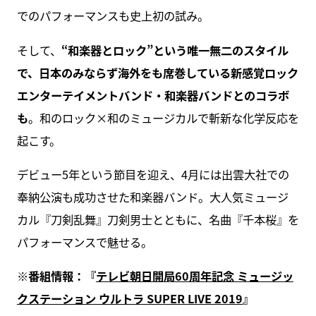
でのパフォーマンスも史上初の試み。
そして、
“和楽器とロック”という唯一無二のスタイル
で、日本のみならず海外をも席巻している新感覚ロック
エンターテイメントバンド・和楽器バンドとのコラボ
も
。和のロック×和のミュージカルで斬新な化学反応を
起こす。
デビュー5年という節目を迎え、4月には出雲大社での
奉納公演も成功させた和楽器バンド。大人気ミュージ
カル『刀剣乱舞』刀剣男士とともに、名曲『千本桜』を
パフォーマンスで魅せる。
※番組情報：『
テレビ朝日開局60周年記念 ミュージッ
クステーション ウルトラ SUPER LIVE 2019
』