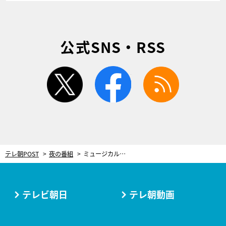
公式SNS・RSS
twitter
facebook
rss
テレ朝POST
夜の番組
ミュージカル『刀剣乱舞』刀剣男士、Mステに特別編成で“出陣”！和楽器バンドとコラボも
テレビ朝日
テレ朝動画