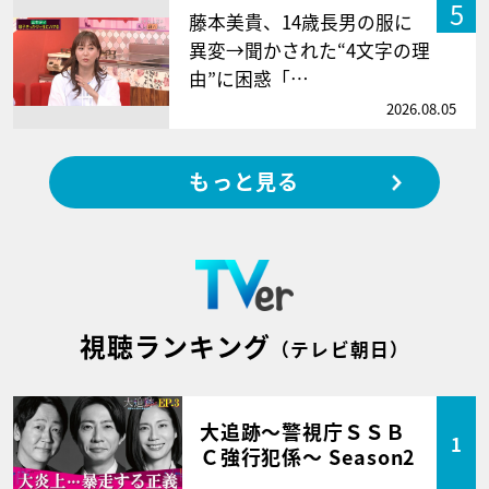
5
藤本美貴、14歳長男の服に
異変→聞かされた“4文字の理
由”に困惑「…
2026.08.05
もっと見る
視聴ランキング
（テレビ朝日）
大追跡～警視庁ＳＳＢ
1
Ｃ強行犯係～ Season2