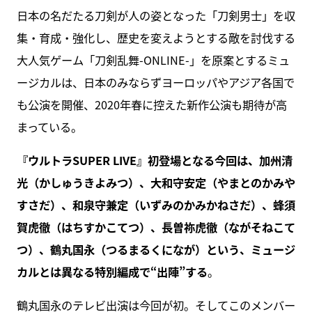
日本の名だたる刀剣が人の姿となった「刀剣男士」を収
集・育成・強化し、歴史を変えようとする敵を討伐する
大人気ゲーム「刀剣乱舞-ONLINE-」を原案とするミュ
ージカルは、日本のみならずヨーロッパやアジア各国で
も公演を開催、2020年春に控えた新作公演も期待が高
まっている。
『ウルトラSUPER LIVE』初登場となる今回は、加州清
光（かしゅうきよみつ）、大和守安定（やまとのかみや
すさだ）、和泉守兼定（いずみのかみかねさだ）、蜂須
賀虎徹（はちすかこてつ）、長曽祢虎徹（ながそねこて
つ）、鶴丸国永（つるまるくになが）という、ミュージ
カルとは異なる特別編成で“出陣”する
。
鶴丸国永のテレビ出演は今回が初。そしてこのメンバー