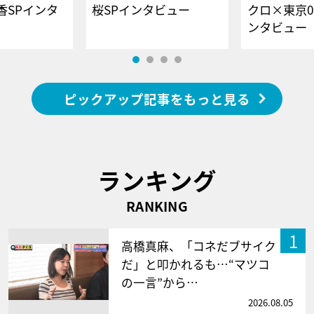
香SPインタ
桜SPインタビュー
クロ×東京0
ンタビュー
ピックアップ記事をもっと見る
ランキング
RANKING
1
高橋真麻、「コネだブサイク
だ」と叩かれるも…“マツコ
の一言”から…
2026.08.05