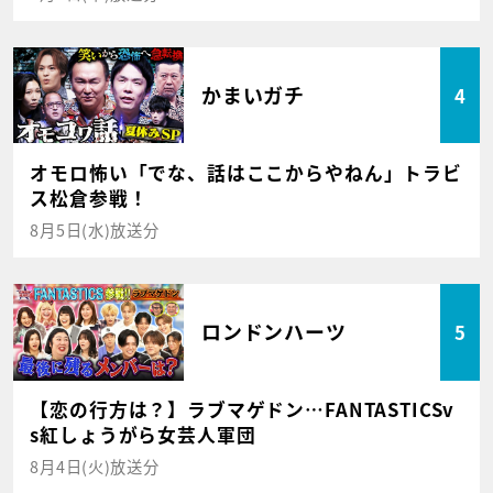
かまいガチ
4
オモロ怖い「でな、話はここからやねん」トラビ
ス松倉参戦！
8月5日(水)放送分
ロンドンハーツ
5
【恋の行方は？】ラブマゲドン…FANTASTICSv
s紅しょうがら女芸人軍団
8月4日(火)放送分