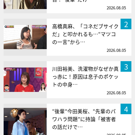
2026.08.05
2
高橋真麻、「コネだブサイク
だ」と叩かれるも…“マツコ
の一言”から…
2026.08.05
3
川田裕美、洗濯物がなぜか真
っ赤に！原因は息子のポケッ
トの中身…
2026.08.05
4
“後輩”今田美桜、“先輩のパ
ワハラ問題”に持論「被害者
の話だけで…