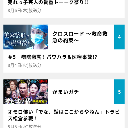
売れっ子芸人の貴重トーーク祭り!!
8月6日(木)放送分
クロスロード ～救命救
4
急の約束～
＃5 病院激震！パワハラ＆医療事故!?
8月4日(火)放送分
かまいガチ
5
オモロ怖い「でな、話はここからやねん」トラビ
ス松倉参戦！
8月5日(水)放送分