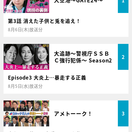
大空港～GATE24～
1
第3話 消えた子供と兎を追え！
8月6日(木)放送分
大追跡～警視庁ＳＳＢ
2
Ｃ強行犯係～ Season2
Episode3 大炎上…暴走する正義
8月5日(水)放送分
アメトーーク！
3