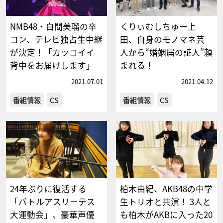
NMB48・白間美瑠の卒
くりぃむしちゅー上
コン、テレビ独占生中継
田、自身のモノマネ芸
が決定！「カッコイイ
人から“婚姻届の証人”頼
背中をお届けします」
まれる！
2021.07.01
2021.04.12
番組情報
CS
番組情報
CS
24年ぶりに復活する
柏木由紀、AKB48の中学
「バトルアスリーテス
生トリオと共演！ 3人と
大運動会」、豪華声優
も柏木がAKBに入った20