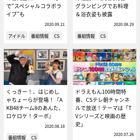
で“スペシャルコラボラ
グランピングでお料理
イブ”も
＆浴衣姿も披露
2020.09.21
2020.08.29
アイドル
番組情報
CS
番組情報
CS
くっきー！、はじめし
ドラえもん100時間特
ゃちょーらが登場！『A
番、CSテレ朝チャンネ
KB48チーム8のあんた、
ルで放送！テーマは「T
ロケロケ！ターボ』
Vシリーズと映画の歴
史」
2020.08.18
2020.07.26
番組情報
CS