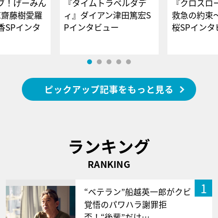
ブ！げーみん
『タイムトラベルダデ
『クロスロー
E齋藤樹愛羅
ィ』ダイアン津田篤宏S
救急の約束
香SPインタ
Pインタビュー
桜SPイ
ピックアップ記事をもっと見る
ランキング
RANKING
1
“ベテラン”船越英一郎がクビ
覚悟のパワハラ謝罪拒
否！“後輩”だけ…