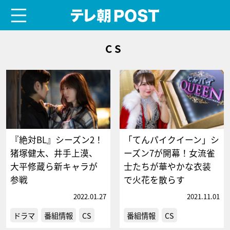
menu
テレ朝POST
CS
『絶対BL』シーズン2！
「てんパイクイーン」シ
猪塚健太、井手上漠、
ーズン7が開幕！女流雀
大平修蔵ら新キャラが
士たちが華やかな衣装
参戦
で火花を散らす
2022.01.27
2021.11.01
ドラマ
番組情報
CS
番組情報
CS