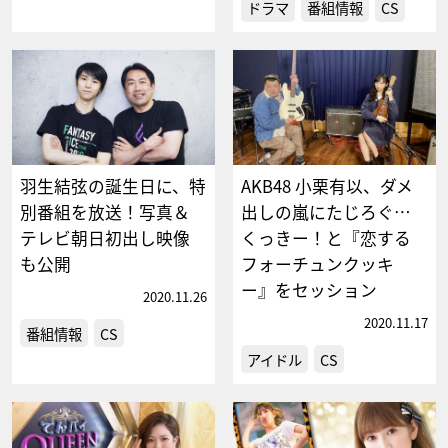
ドラマ
番組情報
CS
羽生結弦の誕生日に、特
AKB48 小栗有以、ダメ
別番組を放送！写真＆
出しの嵐にたじろぐ…
テレビ朝日初出し映像
くっきー！と『恋する
も公開
フォーチュンクッキ
ー』をセッション
2020.11.26
2020.11.17
番組情報
CS
アイドル
CS