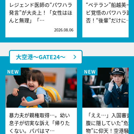
レジェンド医師の“パワハラ
“ベテラン”船越英一
発言”が大炎上！「女性はほ
ビ覚悟のパワハラ謝
んと無理」「…
否！“後輩”だけに…
2026.08.06
2
大空港～GATE24～
暴力夫が親権取得…。幼い
「ええ…」入国審査
息子が切実な訴え「帰りた
腹に隠していた“危険
くない。パパはマ…
物”に仰天！空港騒