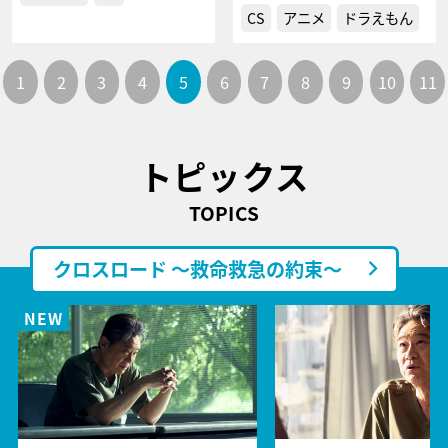
CS
アニメ
ドラえもん
1
2
3
4
5
6
7
8
9
10
11
トピックス
TOPICS
クロスロード ～救命救急の約束～