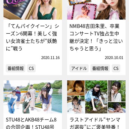
「てんパイクイーン」シ
NMB48吉田朱里、卒業
ーズン6開幕！美しく強
コンサートTV独占生中
い女流雀士たちが“妖艶
継が決定！「きっと泣い
に”戦う
ちゃうと思う」
2020.11.16
2020.10.01
番組情報
CS
アイドル
番組情報
CS
STU48とAKB48チーム8
ラストアイドル“ヤンマ
の合同企画！STU48号
ガ選抜”にご褒美特番！