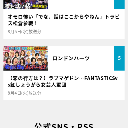
オモロ怖い「でな、話はここからやねん」トラビ
ス松倉参戦！
8月5日(水)放送分
ロンドンハーツ
5
【恋の行方は？】ラブマゲドン…FANTASTICSv
s紅しょうがら女芸人軍団
8月4日(火)放送分
公式SNS・RSS