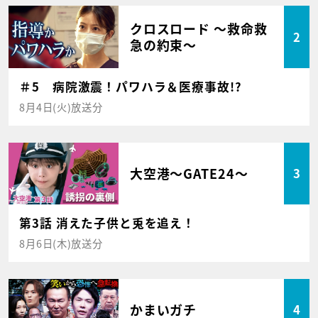
クロスロード ～救命救
2
急の約束～
＃5 病院激震！パワハラ＆医療事故!?
8月4日(火)放送分
大空港～GATE24～
3
第3話 消えた子供と兎を追え！
8月6日(木)放送分
かまいガチ
4