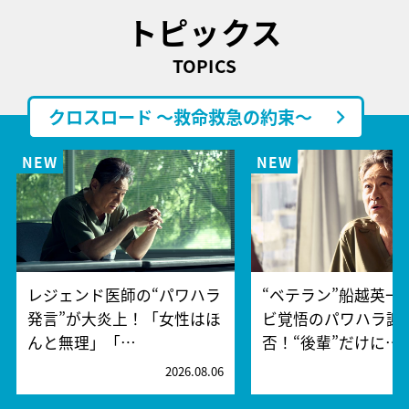
トピックス
TOPICS
クロスロード ～救命救急の約束～
レジェンド医師の“パワハラ
“ベテラン”船越英一
発言”が大炎上！「女性はほ
ビ覚悟のパワハラ謝
んと無理」「…
否！“後輩”だけに…
2026.08.06
2