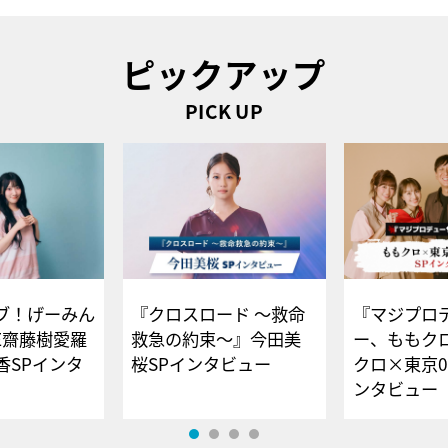
ピックアップ
PICK UP
ブ！げーみん
『クロスロード ～救命
『マジプロ
E齋藤樹愛羅
救急の約束～』今田美
ー、ももク
香SPインタ
桜SPインタビュー
クロ×東京0
ンタビュー