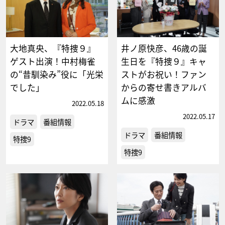
大地真央、『特捜９』
井ノ原快彦、46歳の誕
ゲスト出演！中村梅雀
生日を『特捜９』キャ
の“昔馴染み”役に「光栄
ストがお祝い！ファン
でした」
からの寄せ書きアルバ
ムに感激
2022.05.18
2022.05.17
ドラマ
番組情報
ドラマ
番組情報
特捜9
特捜9