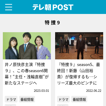
menu
テレ朝POST
特捜9
井ノ原快彦主演『特捜
『特捜９』season5、最
９』、この春season6開
終回！新藤（山田裕
幕！“主任・浅輪直樹”が
貴）が復帰するも…シ
新たなステージへ
リーズ最大のピンチに
2023.03.01
2022.06.22
ドラマ
番組情報
ドラマ
番組情報