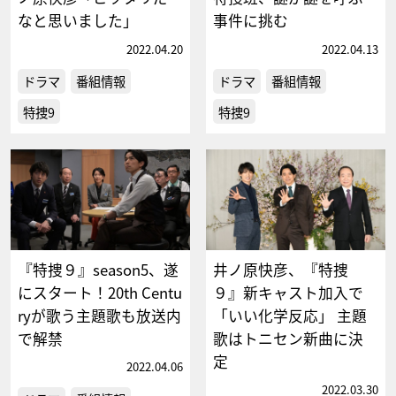
なと思いました」
事件に挑む
2022.04.20
2022.04.13
ドラマ
番組情報
ドラマ
番組情報
特捜9
特捜9
『特捜９』season5、遂
井ノ原快彦、『特捜
にスタート！20th Centu
９』新キャスト加入で
ryが歌う主題歌も放送内
「いい化学反応」 主題
で解禁
歌はトニセン新曲に決
定
2022.04.06
2022.03.30