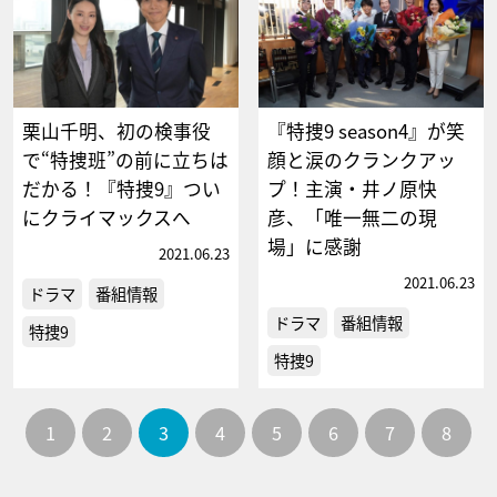
栗山千明、初の検事役
『特捜9 season4』が笑
で“特捜班”の前に立ちは
顔と涙のクランクアッ
だかる！『特捜9』つい
プ！主演・井ノ原快
にクライマックスへ
彦、「唯一無二の現
場」に感謝
2021.06.23
2021.06.23
ドラマ
番組情報
ドラマ
番組情報
特捜9
特捜9
1
2
3
4
5
6
7
8