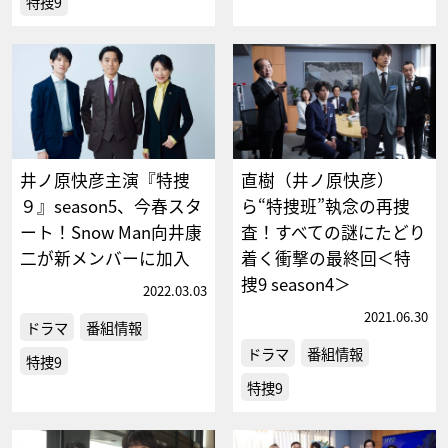
特捜9
井ノ原快彦主演『特捜
直樹（井ノ原快彦）
９』season5、今春スタ
ら“特捜班”執念の再捜
ート！Snow Man向井康
査！すべての謎にたどり
二が新メンバーに加入
着く衝撃の最終回＜特
捜9 season4＞
2022.03.03
2021.06.30
ドラマ
番組情報
ドラマ
番組情報
特捜9
特捜9