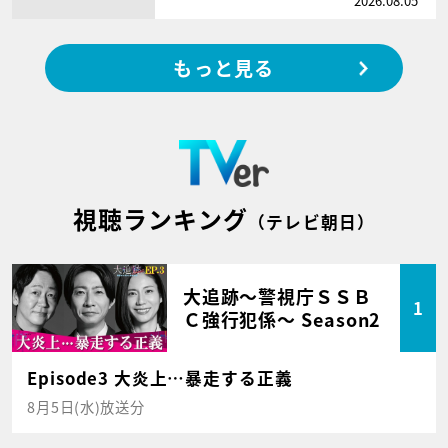
2026.08.05
もっと見る
視聴ランキング
（テレビ朝日）
大追跡～警視庁ＳＳＢ
1
Ｃ強行犯係～ Season2
Episode3 大炎上…暴走する正義
8月5日(水)放送分