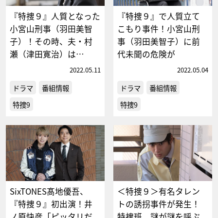
『特捜９』人質となった
『特捜９』で人質立て
小宮山刑事（羽田美智
こもり事件！小宮山刑
子）！その時、夫・村
事（羽田美智子）に前
瀬（津田寛治）は…
代未聞の危険が
2022.05.11
2022.05.04
ドラマ
番組情報
ドラマ
番組情報
特捜9
特捜9
SixTONES髙地優吾、
＜特捜９＞有名タレン
『特捜９』初出演！井
トの誘拐事件が発生！
ノ原快彦「ピッタリだ
特捜班、謎が謎を呼ぶ