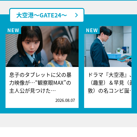
大空港～GATE24～
息子のタブレットに父の暴
ドラマ『大空港』、
力映像が…“観察眼MAX”の
（趣里）＆早見（眞
主人公が見つけた…
敦）の名コンビ誕…
2026.08.07
2