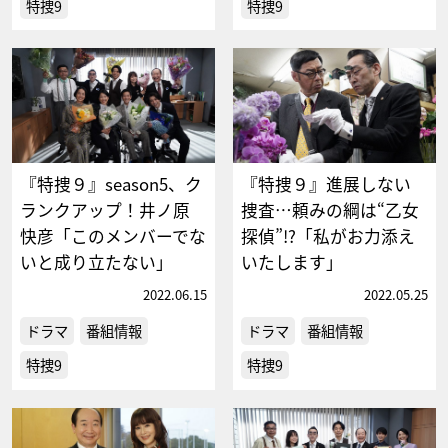
特捜9
特捜9
『特捜９』season5、ク
『特捜９』進展しない
ランクアップ！井ノ原
捜査…頼みの綱は“乙女
快彦「このメンバーでな
探偵”!?「私がお力添え
いと成り立たない」
いたします」
2022.06.15
2022.05.25
ドラマ
番組情報
ドラマ
番組情報
特捜9
特捜9