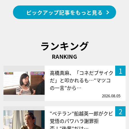
ピックアップ記事をもっと見る
ランキング
RANKING
1
高橋真麻、「コネだブサイク
だ」と叩かれるも…“マツコ
の一言”から…
2026.08.05
2
“ベテラン”船越英一郎がクビ
覚悟のパワハラ謝罪拒
否！“後輩”だけ…