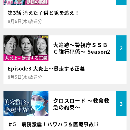
第3話 消えた子供と兎を追え！
8月6日(木)放送分
大追跡～警視庁ＳＳＢ
2
Ｃ強行犯係～ Season2
Episode3 大炎上…暴走する正義
8月5日(水)放送分
クロスロード ～救命救
3
急の約束～
＃5 病院激震！パワハラ＆医療事故!?