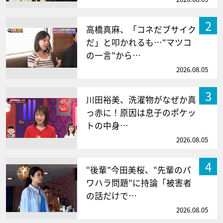
2
高橋真麻、「コネだブサイク
だ」と叩かれるも…“マツコ
の一言”から…
2026.08.05
3
川田裕美、洗濯物がなぜか真
っ赤に！原因は息子のポケッ
トの中身…
2026.08.05
4
“後輩”今田美桜、“先輩のパ
ワハラ問題”に持論「被害者
の話だけで…
2026.08.05