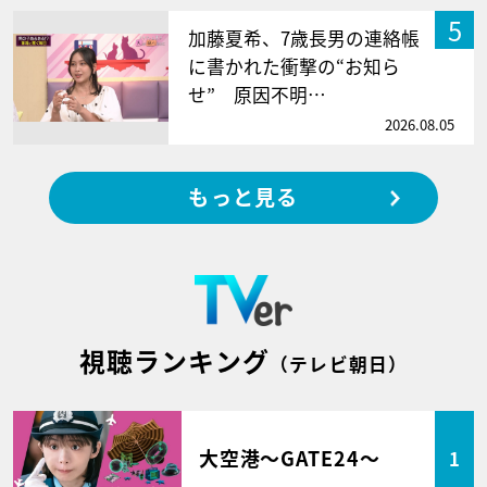
5
加藤夏希、7歳長男の連絡帳
に書かれた衝撃の“お知ら
せ” 原因不明…
2026.08.05
もっと見る
視聴ランキング
（テレビ朝日）
大空港～GATE24～
1