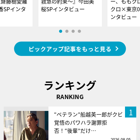
E齋藤樹愛羅
救急の約束～』今田美
ー、ももク
香SPインタ
桜SPインタビュー
クロ×東京0
ンタビュー
ピックアップ記事をもっと見る
ランキング
RANKING
1
“ベテラン”船越英一郎がクビ
覚悟のパワハラ謝罪拒
否！“後輩”だけ…
2026.08.05