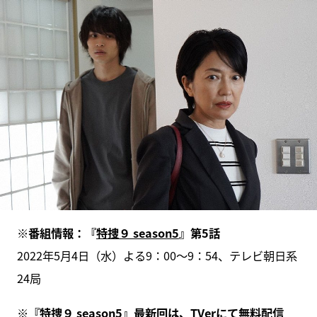
※番組情報：『
特捜９ season5
』第5話
2022年5月4日（水）よる9：00～9：54、テレビ朝日系
24局
※『特捜９ season5』最新回は、
TVer
にて無料配信