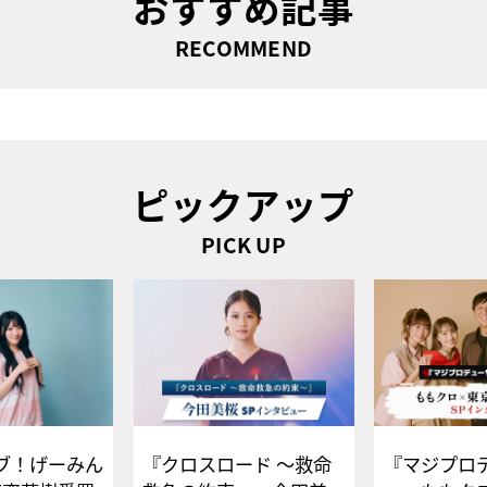
おすすめ記事
RECOMMEND
ピックアップ
PICK UP
ブ！げーみん
『クロスロード ～救命
『マジプロ