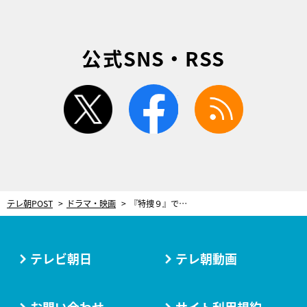
公式SNS・RSS
twitter
facebook
rss
テレ朝POST
ドラマ・映画
『特捜９』で人質立てこもり事件！小宮山刑事（羽田美智子）に前代未聞の危険が
テレビ朝日
テレ朝動画