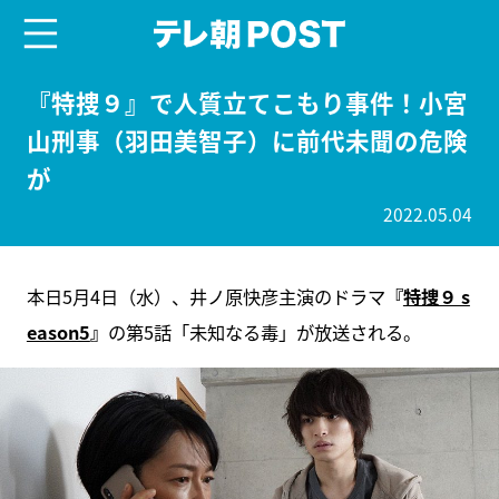
menu
テレ朝POST
『特捜９』で人質立てこもり事件！小宮
山刑事（羽田美智子）に前代未聞の危険
が
2022.05.04
本日5月4日（水）、井ノ原快彦主演のドラマ
『
特捜９ s
eason5
』
の第5話「未知なる毒」が放送される。