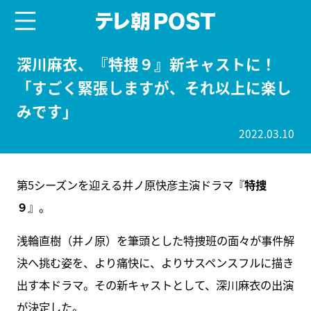
menu
テレ朝POST
深川麻衣、『特捜９』新キャストに！
「すごく緊張しますが、それ以上に楽し
みです」
2022.03.10
第5シーズンを迎える井ノ原快彦主演ドラマ『
特捜
９
』。
浅輪直樹（井ノ原）を筆頭とした特捜班の面々が事件解
決へ挑む姿を、より痛快に、よりサスペンスフルに描き
出す本ドラマ。その新キャストとして、深川麻衣の出演
が決定した。