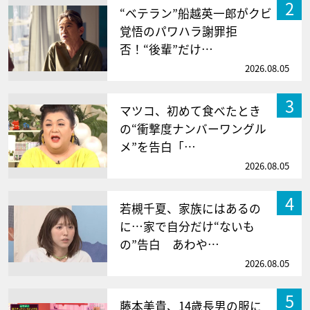
2
“ベテラン”船越英一郎がクビ
覚悟のパワハラ謝罪拒
否！“後輩”だけ…
2026.08.05
3
マツコ、初めて食べたとき
の“衝撃度ナンバーワングル
メ”を告白「…
2026.08.05
4
若槻千夏、家族にはあるの
に…家で自分だけ“ないも
の”告白 あわや…
2026.08.05
5
藤本美貴、14歳長男の服に