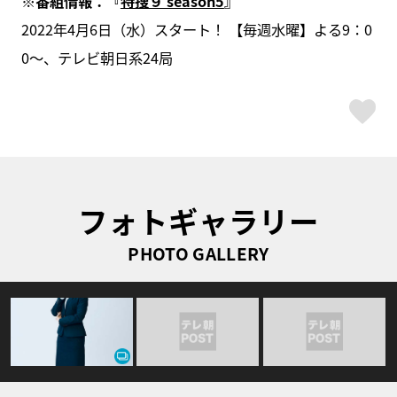
※番組情報：『
特捜９ season5
』
2022年4月6日（水）スタート！ 【毎週水曜】よる9：0
0～、テレビ朝日系24局
ス
フォトギャラリー
PHOTO GALLERY