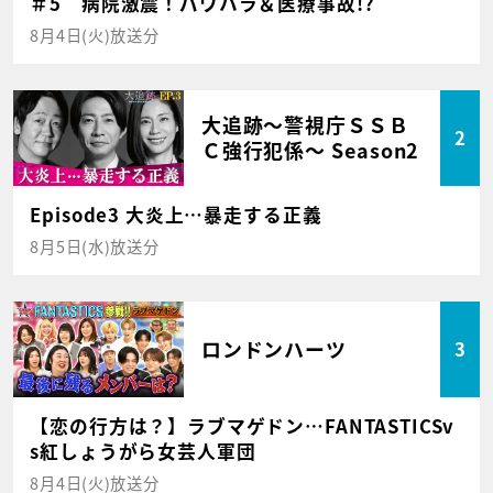
＃5 病院激震！パワハラ＆医療事故!?
8月4日(火)放送分
大追跡～警視庁ＳＳＢ
2
Ｃ強行犯係～ Season2
Episode3 大炎上…暴走する正義
8月5日(水)放送分
ロンドンハーツ
3
【恋の行方は？】ラブマゲドン…FANTASTICSv
s紅しょうがら女芸人軍団
8月4日(火)放送分