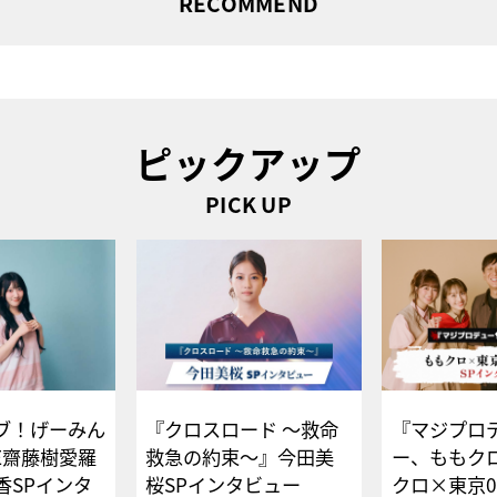
RECOMMEND
ピックアップ
PICK UP
ブ！げーみん
『クロスロード ～救命
『マジプロ
E齋藤樹愛羅
救急の約束～』今田美
ー、ももク
香SPインタ
桜SPインタビュー
クロ×東京0