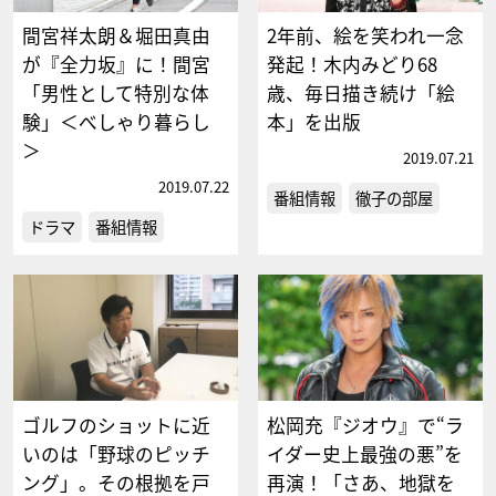
間宮祥太朗＆堀田真由
2年前、絵を笑われ一念
が『全力坂』に！間宮
発起！木内みどり68
「男性として特別な体
歳、毎日描き続け「絵
験」＜べしゃり暮らし
本」を出版
＞
2019.07.21
2019.07.22
番組情報
徹子の部屋
ドラマ
番組情報
ゴルフのショットに近
松岡充『ジオウ』で“ラ
いのは「野球のピッチ
イダー史上最強の悪”を
ング」。その根拠を戸
再演！「さあ、地獄を