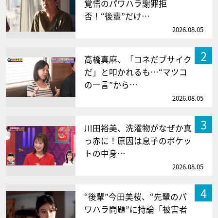
覚悟のパワハラ謝罪拒
否！“後輩”だけ…
2026.08.05
2
高橋真麻、「コネだブサイク
だ」と叩かれるも…“マツコ
の一言”から…
2026.08.05
3
川田裕美、洗濯物がなぜか真
っ赤に！原因は息子のポケッ
トの中身…
2026.08.05
4
“後輩”今田美桜、“先輩のパ
ワハラ問題”に持論「被害者