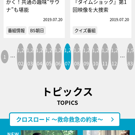
かく！共通の趣味“サウ
『タイムショック』第1
ナ”も堪能
回映像を大捜索
2019.07.20
2019.07.20
番組情報
BS朝日
クイズ番組
1,2
1,2
1,2
1,2
1,2
1,2
1,2
1,2
1,2
1,2
1,2
1,5
1
…
…
02
03
04
05
06
07
08
09
10
11
12
83
トピックス
TOPICS
クロスロード ～救命救急の約束～