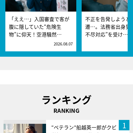
「ええ…」入国審査で客が
不正を告発しようと
腹に隠していた“危険生
遷…。法務省出身男
物”に仰天！空港騒然…
不尽対応”を受け…
2026.08.07
2
ランキング
RANKING
1
“ベテラン”船越英一郎がクビ