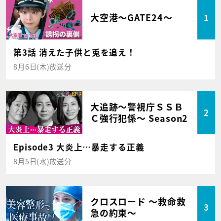
大空港～GATE24～
1
第3話 消えた子供と兎を追え！
8月6日(木)放送分
大追跡～警視庁ＳＳＢ
2
Ｃ強行犯係～ Season2
Episode3 大炎上…暴走する正義
8月5日(水)放送分
クロスロード ～救命救
3
急の約束～