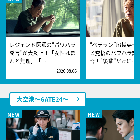
レジェンド医師の“パワハラ
“ベテラン”船越英一
発言”が大炎上！「女性はほ
ビ覚悟のパワハラ謝
んと無理」「…
否！“後輩”だけに…
2026.08.06
2
大空港～GATE24～