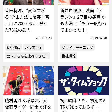
菅田将暉、“変態すぎ
新井恵理那、映画『ア
る”登山方法に爆笑！富
ラジン』2度目の鑑賞で
士山に2000回以上登っ
も大満足「もう一度行っ
た76歳の鉄人
てよかった！」
2019.07.20
2019.07.20
番組情報
バラエティ
グッド！モーニング
激レアさんを連れてきた。
番組情報
磯村勇斗＆稲葉友、元
祝50周年！も、初期のV
仮面ライダー同士で汗を
TRが残っておらず…