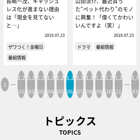
長嶋一茂、キャッシュ
山田涼介、最近買っ
レス化が進まない理由
た“ペット代わり”のモノ
は「現金を見てない
に興奮！「偉くてかわい
と…」
いんですよ（笑）」
2019.07.23
2019.07.23
ザワつく！金曜日
ドラマ
番組情報
番組情報
1,2
1,2
1,2
1,2
1,2
1,2
1,2
1,2
1,2
1,2
1,2
1,5
1
…
…
01
02
03
04
05
06
07
08
09
10
11
83
トピックス
TOPICS