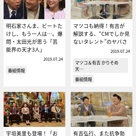
明石家さんま、ビートた
マツコも納得！有吉が
けし、もう一人は…。爆
解説する、“CMでしか見
問・太田光が思う「芸
ないタレント”のヤバさ
能界の天才3人」
2019.07.24
2019.07.24
マツコ＆有吉 かりそめ
天…
番組情報
番組情報
宇垣美里も登場！「お
有吉弘行、また抗争勃