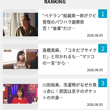
RANKING
1
“ベテラン”船越英一郎がクビ
覚悟のパワハラ謝罪拒
否！“後輩”だけ…
2026.08.05
2
高橋真麻、「コネだブサイク
だ」と叩かれるも…“マツコ
の一言”から…
2026.08.05
3
川田裕美、洗濯物がなぜか真
っ赤に！原因は息子のポケッ
トの中身…
2026.08.05