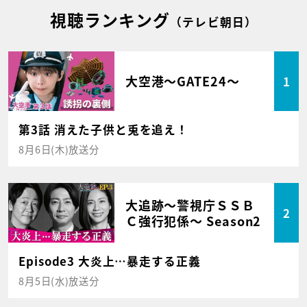
視聴ランキング
（テレビ朝日）
大空港～GATE24～
1
第3話 消えた子供と兎を追え！
8月6日(木)放送分
大追跡～警視庁ＳＳＢ
2
Ｃ強行犯係～ Season2
Episode3 大炎上…暴走する正義
8月5日(水)放送分