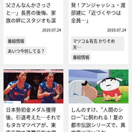
父さんなんかさっさ
発！アンジャッシュ・渡
と…」長男の後悔、家
部建に「近づくやつは
族の絆にスタジオも涙
全員…」
2019.07.24
2019.07.24
番組情報
マツコ＆有吉 かりそめ
天…
あいつ今何してる？
番組情報
日本勢初金メダル獲得
しんのすけ、“人間のシ
後、引退考えた…それで
ロー”に飼われる！夏の
もタカマツペアが、東
都市伝説シリーズで、異