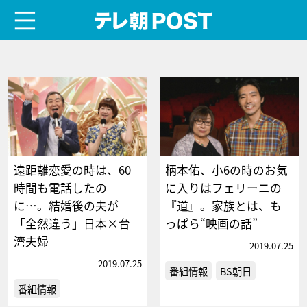
menu
テレ朝POST
遠距離恋愛の時は、60
柄本佑、小6の時のお気
時間も電話したの
に入りはフェリーニの
に…。結婚後の夫が
『道』。家族とは、も
「全然違う」日本×台
っぱら“映画の話”
湾夫婦
2019.07.25
2019.07.25
番組情報
BS朝日
番組情報