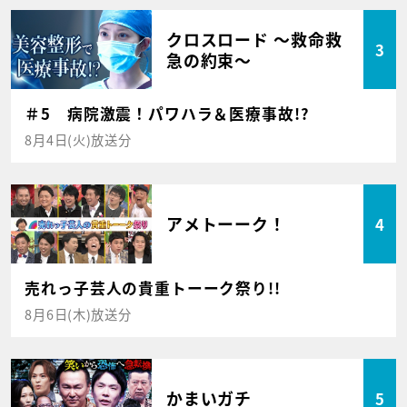
クロスロード ～救命救
3
急の約束～
＃5 病院激震！パワハラ＆医療事故!?
8月4日(火)放送分
アメトーーク！
4
売れっ子芸人の貴重トーーク祭り!!
8月6日(木)放送分
かまいガチ
5