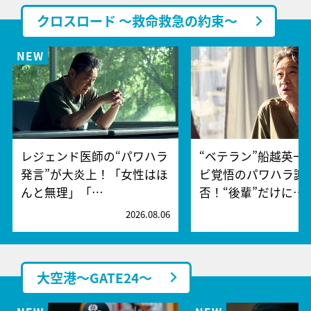
クロスロード ～救命救急の約束～
レジェンド医師の“パワハラ
“ベテラン”船越英一
発言”が大炎上！「女性はほ
ビ覚悟のパワハラ謝
んと無理」「…
否！“後輩”だけに…
2026.08.06
2
大空港～GATE24～