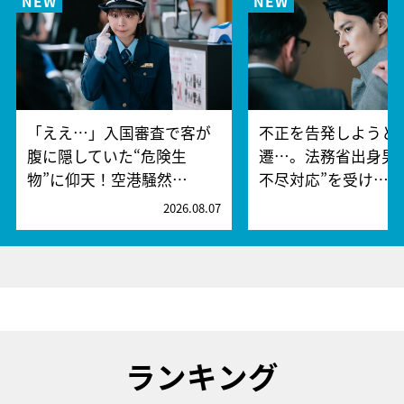
「ええ…」入国審査で客が
不正を告発しようと
腹に隠していた“危険生
遷…。法務省出身男
物”に仰天！空港騒然…
不尽対応”を受け…
2026.08.07
2
ランキング