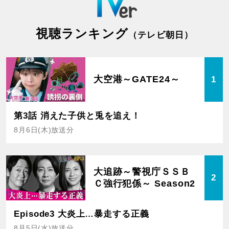
視聴ランキング
（テレビ朝日）
大空港～GATE24～
1
第3話 消えた子供と兎を追え！
8月6日(木)放送分
大追跡～警視庁ＳＳＢ
2
Ｃ強行犯係～ Season2
Episode3 大炎上…暴走する正義
8月5日(水)放送分