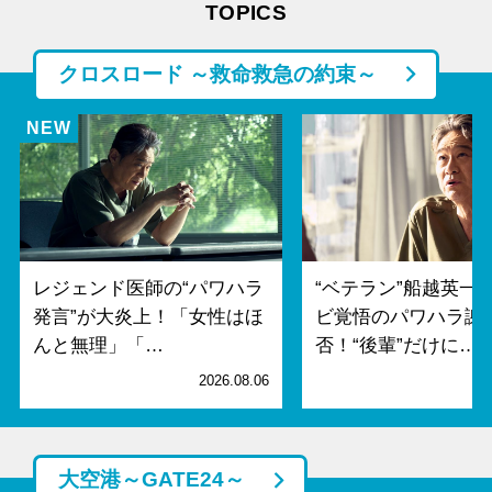
TOPICS
クロスロード ～救命救急の約束～
レジェンド医師の“パワハラ
“ベテラン”船越英一
発言”が大炎上！「女性はほ
ビ覚悟のパワハラ謝
んと無理」「…
否！“後輩”だけに…
2026.08.06
2
大空港～GATE24～