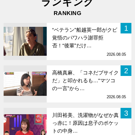
ランキング
RANKING
1
“ベテラン”船越英一郎がクビ
覚悟のパワハラ謝罪拒
否！“後輩”だけ…
2026.08.05
2
高橋真麻、「コネだブサイク
だ」と叩かれるも…“マツコ
の一言”から…
2026.08.05
3
川田裕美、洗濯物がなぜか真
っ赤に！原因は息子のポケッ
トの中身…