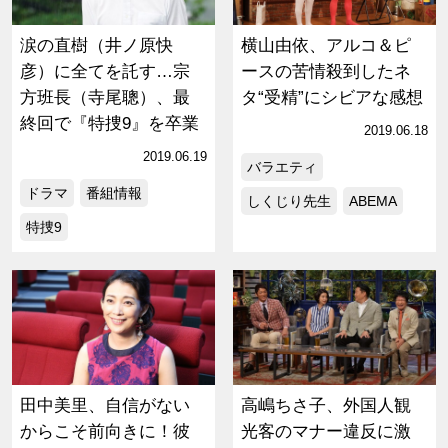
涙の直樹（井ノ原快
横山由依、アルコ＆ピ
彦）に全てを託す…宗
ースの苦情殺到したネ
方班長（寺尾聰）、最
タ“受精”にシビアな感想
終回で『特捜9』を卒業
2019.06.18
2019.06.19
バラエティ
ドラマ
番組情報
しくじり先生
ABEMA
特捜9
田中美里、自信がない
高嶋ちさ子、外国人観
からこそ前向きに！彼
光客のマナー違反に激