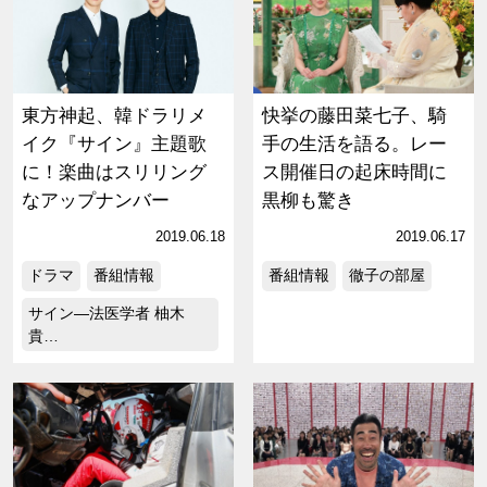
東方神起、韓ドラリメ
快挙の藤田菜七子、騎
イク『サイン』主題歌
手の生活を語る。レー
に！楽曲はスリリング
ス開催日の起床時間に
なアップナンバー
黒柳も驚き
2019.06.18
2019.06.17
ドラマ
番組情報
番組情報
徹子の部屋
サイン―法医学者 柚木
貴…