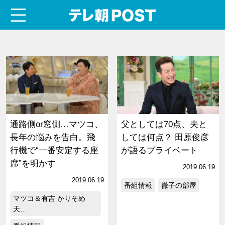
menu
テレ朝POST
通路側or窓側…マツコ、
父としては70点、夫と
長年の悩みを告白。飛
しては何点？ 田原俊彦
行機で“一番安定する座
が語るプライベート
席”を明かす
2019.06.19
2019.06.19
番組情報
徹子の部屋
マツコ＆有吉 かりそめ
天…