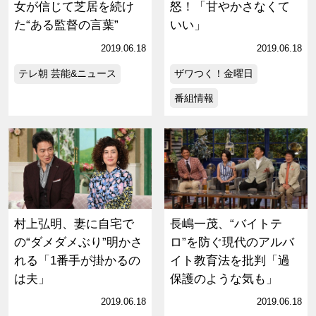
女が信じて芝居を続け
怒！「甘やかさなくて
た“ある監督の言葉”
いい」
2019.06.18
2019.06.18
テレ朝 芸能&ニュース
ザワつく！金曜日
番組情報
村上弘明、妻に自宅で
長嶋一茂、“バイトテ
の“ダメダメぶり”明かさ
ロ”を防ぐ現代のアルバ
れる「1番手が掛かるの
イト教育法を批判「過
は夫」
保護のような気も」
2019.06.18
2019.06.18