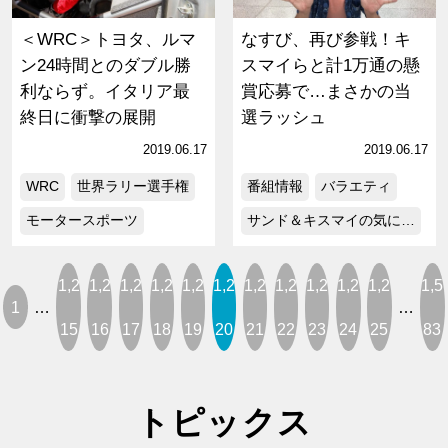
＜WRC＞トヨタ、ルマ
なすび、再び参戦！キ
ン24時間とのダブル勝
スマイらと計1万通の懸
利ならず。イタリア最
賞応募で…まさかの当
終日に衝撃の展開
選ラッシュ
2019.06.17
2019.06.17
WRC
世界ラリー選手権
番組情報
バラエティ
モータースポーツ
サンド＆キスマイの気に…
1,2
1,2
1,2
1,2
1,2
1,2
1,2
1,2
1,2
1,2
1,2
1,5
1
…
…
15
16
17
18
19
20
21
22
23
24
25
83
トピックス