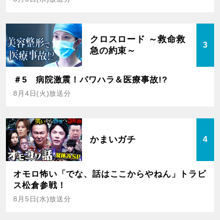
クロスロード ～救命救
3
急の約束～
＃5 病院激震！パワハラ＆医療事故!?
8月4日(火)放送分
かまいガチ
4
オモロ怖い「でな、話はここからやねん」トラビ
ス松倉参戦！
8月5日(水)放送分