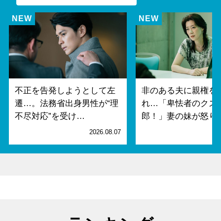
不正を告発しようとして左
非のある夫に親権を
遷…。法務省出身男性が“理
れ…「卑怯者のクズ
不尽対応”を受け…
郎！」妻の妹が怒り
2026.08.07
2