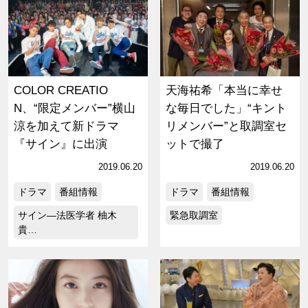
COLOR CREATIO
天海祐希「本当に幸せ
N、“限定メンバー”横山
な毎日でした」“キント
涼を加えて新ドラマ
リメンバー”と取調室セ
『サイン』に出演
ットで撮了
2019.06.20
2019.06.20
ドラマ
番組情報
ドラマ
番組情報
サイン―法医学者 柚木
緊急取調室
貴…