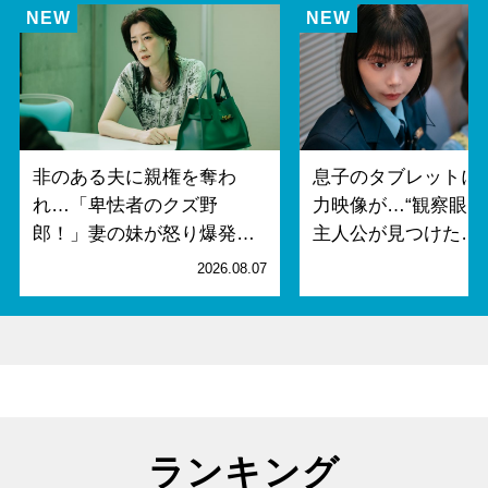
非のある夫に親権を奪わ
息子のタブレットに
れ…「卑怯者のクズ野
力映像が…“観察眼MA
郎！」妻の妹が怒り爆発…
主人公が見つけた…
2026.08.07
2
ランキング