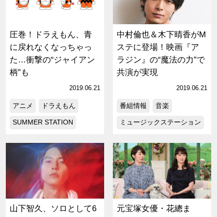
圧巻！ドラえもん、青
中村倫也＆木下晴香がM
に戻れなくなっちゃっ
ステに登場！映画『ア
た…衝撃の“ジャイアン
ラジン』の“魔法の力”で
柄”も
共演が実現
2019.06.21
2019.06.21
アニメ
ドラえもん
番組情報
音楽
SUMMER STATION
ミュージックステーション
山下智久、ソロとして6
元宝塚女優・花總ま