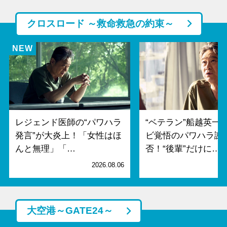
クロスロード ～救命救急の約束～
レジェンド医師の“パワハラ
“ベテラン”船越英一
発言”が大炎上！「女性はほ
ビ覚悟のパワハラ謝
んと無理」「…
否！“後輩”だけに…
2026.08.06
2
大空港～GATE24～