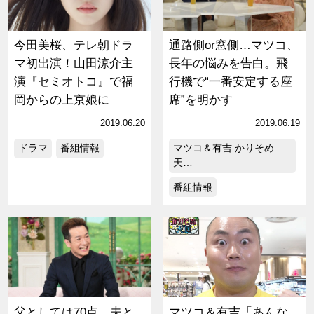
今田美桜、テレ朝ドラ
通路側or窓側…マツコ、
マ初出演！山田涼介主
長年の悩みを告白。飛
演『セミオトコ』で福
行機で“一番安定する座
岡からの上京娘に
席”を明かす
2019.06.20
2019.06.19
ドラマ
番組情報
マツコ＆有吉 かりそめ
天…
番組情報
父としては70点、夫と
マツコ＆有吉「あんな