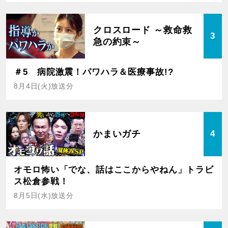
クロスロード ～救命救
3
急の約束～
＃5 病院激震！パワハラ＆医療事故!?
8月4日(火)放送分
かまいガチ
4
オモロ怖い「でな、話はここからやねん」トラビ
ス松倉参戦！
8月5日(水)放送分