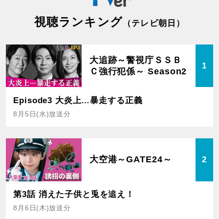
視聴ランキング
（テレビ朝日）
大追跡～警視庁ＳＳＢ
1
Ｃ強行犯係～ Season2
Episode3 大炎上…暴走する正義
8月5日(水)放送分
大空港～GATE24～
2
第3話 消えた子供と兎を追え！
8月6日(木)放送分