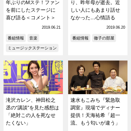
年ぶりのMステ！ファン
り、昨年母が逝去。近
を前にしたステージに
しい人にもあまり話せ
喜び語る＜コメント＞
なかった…心情語る
2019.06.21
2019.06.20
番組情報
音楽
番組情報
徹子の部屋
ミュージックステーション
滝沢カレン、神田松之
速水もこみち『緊急取
丞の“講談”を見た感想は
調室』現場でディナー
「絶対この人を死なせ
提供！天海祐希「超一
たくない」
流、もう匂いが違う」