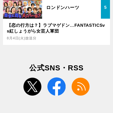
ロンドンハーツ
5
【恋の行方は？】ラブマゲドン…FANTASTICSv
s紅しょうがら女芸人軍団
8月4日(火)放送分
公式SNS・RSS
twitter
facebook
rss