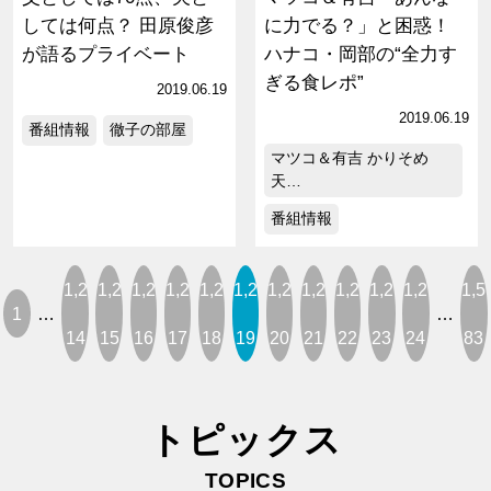
しては何点？ 田原俊彦
に力でる？」と困惑！
が語るプライベート
ハナコ・岡部の“全力す
ぎる食レポ”
2019.06.19
2019.06.19
番組情報
徹子の部屋
マツコ＆有吉 かりそめ
天…
番組情報
1,2
1,2
1,2
1,2
1,2
1,2
1,2
1,2
1,2
1,2
1,2
1,5
1
…
…
14
15
16
17
18
19
20
21
22
23
24
83
トピックス
TOPICS