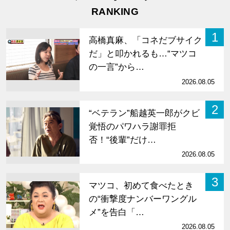
RANKING
1
高橋真麻、「コネだブサイク
だ」と叩かれるも…“マツコ
の一言”から…
2026.08.05
2
“ベテラン”船越英一郎がクビ
覚悟のパワハラ謝罪拒
否！“後輩”だけ…
2026.08.05
3
マツコ、初めて食べたとき
の“衝撃度ナンバーワングル
メ”を告白「…
2026.08.05