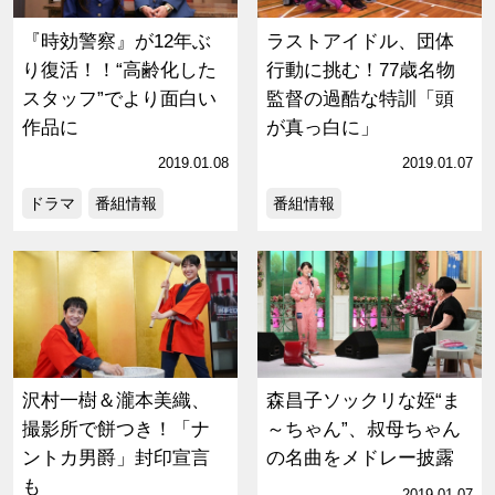
『時効警察』が12年ぶ
ラストアイドル、団体
り復活！！“高齢化した
行動に挑む！77歳名物
スタッフ”でより面白い
監督の過酷な特訓「頭
作品に
が真っ白に」
2019.01.08
2019.01.07
ドラマ
番組情報
番組情報
沢村一樹＆瀧本美織、
森昌子ソックリな姪“ま
撮影所で餅つき！「ナ
～ちゃん”、叔母ちゃん
ントカ男爵」封印宣言
の名曲をメドレー披露
も
2019.01.07