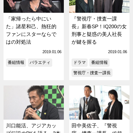
「家帰ったら中にい
『警視庁・捜査一課
た」諸星和己、熱狂的
長』新春SP！IQ200の女
ファンにスターならで
刑事と疑惑の美人社長
はの対処法
が鍵を握る
2019.01.06
2019.01.06
番組情報
バラエティ
ドラマ
番組情報
警視庁・捜査一課長
川口能活、アジアカッ
田中美佐子、『警視