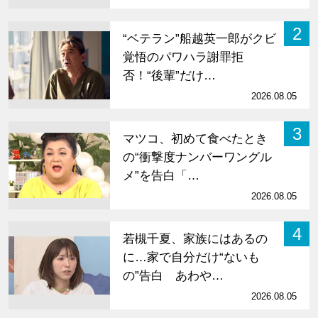
2
“ベテラン”船越英一郎がクビ
覚悟のパワハラ謝罪拒
否！“後輩”だけ…
2026.08.05
3
マツコ、初めて食べたとき
の“衝撃度ナンバーワングル
メ”を告白「…
2026.08.05
4
若槻千夏、家族にはあるの
に…家で自分だけ“ないも
の”告白 あわや…
2026.08.05