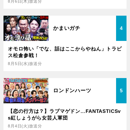
8月6日(木)放送分
かまいガチ
4
オモロ怖い「でな、話はここからやねん」トラビ
ス松倉参戦！
8月5日(水)放送分
ロンドンハーツ
5
【恋の行方は？】ラブマゲドン…FANTASTICSv
s紅しょうがら女芸人軍団
8月4日(火)放送分