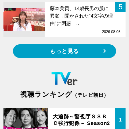
5
藤本美貴、14歳長男の服に
異変→聞かされた“4文字の理
由”に困惑「…
2026.08.05
もっと見る
視聴ランキング
（テレビ朝日）
大追跡～警視庁ＳＳＢ
1
Ｃ強行犯係～ Season2