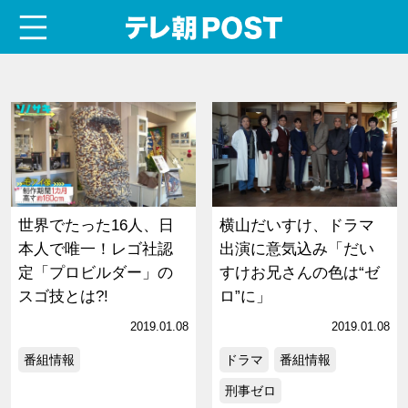
menu
テレ朝POST
世界でたった16人、日
横山だいすけ、ドラマ
本人で唯一！レゴ社認
出演に意気込み「だい
定「プロビルダー」の
すけお兄さんの色は“ゼ
スゴ技とは?!
ロ”に」
2019.01.08
2019.01.08
番組情報
ドラマ
番組情報
刑事ゼロ