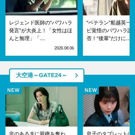
レジェンド医師の“パワハラ
“ベテラン”船越英一
発言”が大炎上！「女性はほ
ビ覚悟のパワハラ謝
んと無理」「…
否！“後輩”だけに…
2026.08.06
2
大空港～GATE24～
非のある夫に親権を奪わ
息子のタブレットに