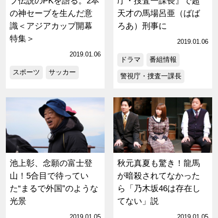
プ伝説のPKを語る。2本
庁・捜査一課長』で超
の神セーブを生んだ意
天才の馬場呂亜（ばば
識＜アジアカップ開幕
ろあ）刑事に
特集＞
2019.01.06
2019.01.06
ドラマ
番組情報
スポーツ
サッカー
警視庁・捜査一課長
池上彰、念願の富士登
秋元真夏も驚き！龍馬
山！5合目で待ってい
が暗殺されてなかった
た“まるで外国”のような
ら「乃木坂46は存在し
光景
てない」説
2019.01.05
2019.01.05