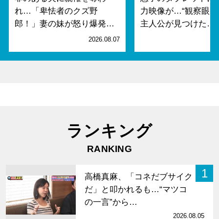
れ…「卑怯者のクズ野
力映像が…“観察眼MA
郎！」妻の妹が怒り爆発…
主人公が見つけた…
2026.08.07
2
ランキング
RANKING
1
高橋真麻、「コネだブサイク
だ」と叩かれるも…“マツコ
の一言”から…
2026.08.05