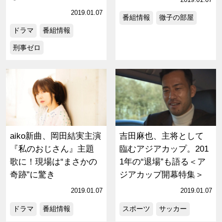
2019.01.07
番組情報
徹子の部屋
ドラマ
番組情報
刑事ゼロ
aiko新曲、岡田結実主演
吉田麻也、主将として
『私のおじさん』主題
臨むアジアカップ。201
歌に！現場は“まさかの
1年の“退場”も語る＜ア
奇跡”に驚き
ジアカップ開幕特集＞
2019.01.07
2019.01.07
ドラマ
番組情報
スポーツ
サッカー