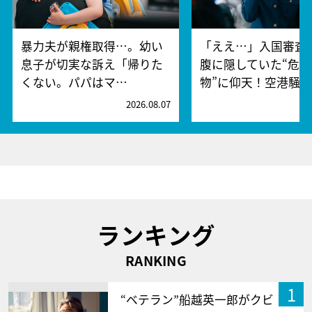
暴力夫が親権取得…。幼い
「ええ…」入国審査
息子が切実な訴え「帰りた
腹に隠していた“危険
くない。パパはマ…
物”に仰天！空港騒
2026.08.07
2
ランキング
RANKING
1
“ベテラン”船越英一郎がクビ