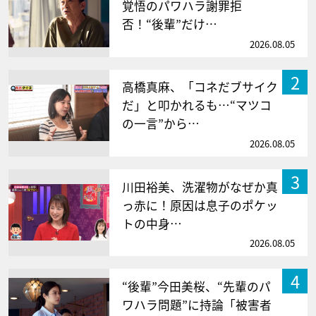
覚悟のパワハラ謝罪拒
否！“後輩”だけ…
2026.08.05
2
高橋真麻、「コネだブサイク
だ」と叩かれるも…“マツコ
の一言”から…
2026.08.05
3
川田裕美、洗濯物がなぜか真
っ赤に！原因は息子のポケッ
トの中身…
2026.08.05
4
“後輩”今田美桜、“先輩のパ
ワハラ問題”に持論「被害者