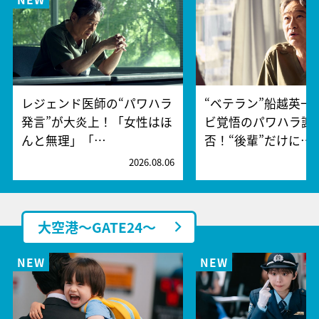
レジェンド医師の“パワハラ
“ベテラン”船越英一
発言”が大炎上！「女性はほ
ビ覚悟のパワハラ謝
んと無理」「…
否！“後輩”だけに…
2026.08.06
2
大空港～GATE24～