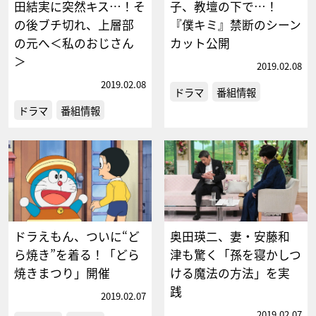
田結実に突然キス…！そ
子、教壇の下で…！
の後ブチ切れ、上層部
『僕キミ』禁断のシーン
の元へ＜私のおじさん
カット公開
＞
2019.02.08
2019.02.08
ドラマ
番組情報
ドラマ
番組情報
ドラえもん、ついに“ど
奥田瑛二、妻・安藤和
ら焼き”を着る！「どら
津も驚く「孫を寝かしつ
焼きまつり」開催
ける魔法の方法」を実
践
2019.02.07
2019.02.07