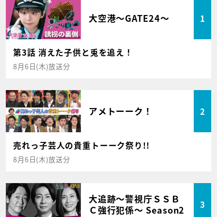
大空港～GATE24～
1
第3話 消えた子供と兎を追え！
8月6日(木)放送分
アメトーーク！
2
売れっ子芸人の貴重トーーク祭り!!
8月6日(木)放送分
大追跡～警視庁ＳＳＢ
3
Ｃ強行犯係～ Season2