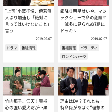
“上司”小澤征悦、傍若無
霜降り明星せいや、マジ
人ぶり加速し「絶対に
ックショーで命の危険!?
言ってはいけないこと」
滅多に見られぬ7組に
言う
ドッキリ
2019.02.07
2019.02.07
ドラマ
番組情報
番組情報
バラエティ
ロンドンハーツ
竹内都子、仰天！警戒
理由はDV？それとも…
心の強い愛犬だが…黒
特命係があばく“理想の