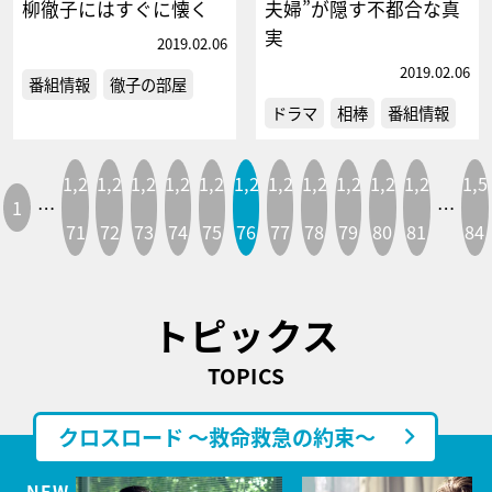
柳徹子にはすぐに懐く
夫婦”が隠す不都合な真
実
2019.02.06
2019.02.06
番組情報
徹子の部屋
ドラマ
相棒
番組情報
1,2
1,2
1,2
1,2
1,2
1,2
1,2
1,2
1,2
1,2
1,2
1,5
1
…
…
71
72
73
74
75
76
77
78
79
80
81
84
トピックス
TOPICS
クロスロード ～救命救急の約束～