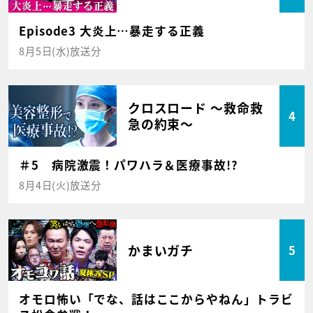
Episode3 大炎上…暴走する正義
8月5日(水)放送分
クロスロード ～救命救
4
急の約束～
＃5 病院激震！パワハラ＆医療事故!?
8月4日(火)放送分
かまいガチ
5
オモロ怖い「でな、話はここからやねん」トラビ