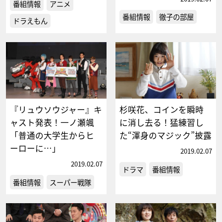
番組情報
アニメ
番組情報
徹子の部屋
ドラえもん
『リュウソウジャー』キ
杉咲花、コインを瞬時
ャスト発表！一ノ瀬颯
に消し去る！猛練習し
「普通の大学生からヒ
た“渾身のマジック”披露
ーローに…」
2019.02.07
2019.02.07
ドラマ
番組情報
番組情報
スーパー戦隊