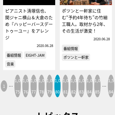
ピアニスト清塚信也、
ポツンと一軒家に住
関ジャニ横山＆大倉のた
む“予約4年待ち”の竹細
め『ハッピーバースデー
工職人。取材から2年、
トゥーユー』をアレン
その生活が激変！
ジ
2020.06.28
2020.06.28
番組情報
番組情報
EIGHT-JAM
ポツンと一軒家
音楽
1,0
1,0
1,0
1,0
1,0
1,0
1,0
1,0
1,0
1,0
1,0
1,5
1
…
…
75
76
77
78
79
80
81
82
83
84
85
84