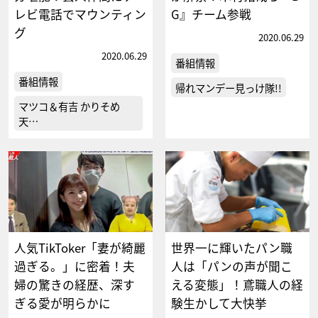
レビ電話でマウンティン
G』チーム参戦
グ
2020.06.29
2020.06.29
番組情報
番組情報
帰れマンデー見っけ隊!!
マツコ＆有吉 かりそめ
天…
人気TikToker「妻が綺麗
世界一に輝いたパン職
過ぎる。」に密着！夫
人は「パンの声が聞こ
婦の驚きの経歴、深す
える変態」！鳶職人の経
ぎる愛が明らかに
験生かして大快挙