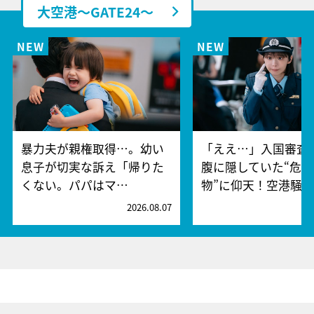
大空港～GATE24～
暴力夫が親権取得…。幼い
「ええ…」入国審査
息子が切実な訴え「帰りた
腹に隠していた“危険
くない。パパはマ…
物”に仰天！空港騒
2026.08.07
2