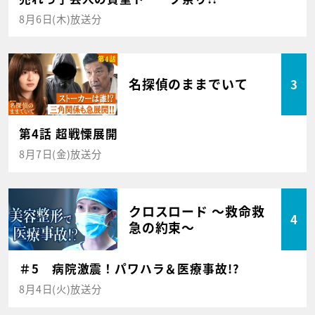
8月6日(木)放送分
名探偵のままでいて
3
第4話 超戦慄展開
8月7日(金)放送分
クロスロード ～救命救
4
急の約束～
＃5 病院激震！パワハラ＆医療事故!?
8月4日(火)放送分