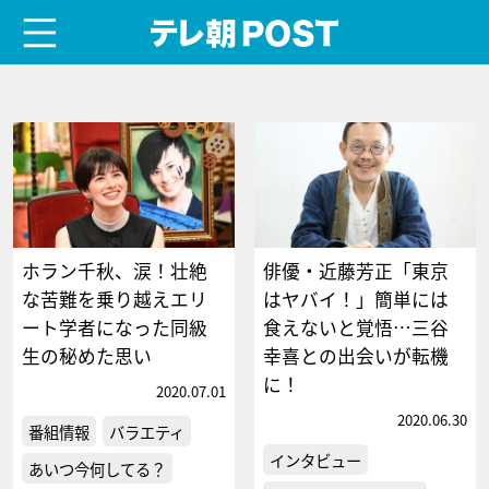
menu
テレ朝POST
ホラン千秋、涙！壮絶
俳優・近藤芳正「東京
な苦難を乗り越えエリ
はヤバイ！」簡単には
ート学者になった同級
食えないと覚悟…三谷
生の秘めた思い
幸喜との出会いが転機
に！
2020.07.01
2020.06.30
番組情報
バラエティ
インタビュー
あいつ今何してる？