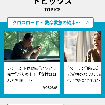
トピックス
TOPICS
クロスロード ～救命救急の約束～
レジェンド医師の“パワハラ
“ベテラン”船越英一
発言”が大炎上！「女性はほ
ビ覚悟のパワハラ謝
んと無理」「…
否！“後輩”だけに…
2026.08.06
2