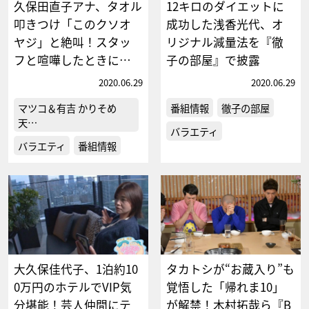
久保田直子アナ、タオル
12キロのダイエットに
叩きつけ「このクソオ
成功した浅香光代、オ
ヤジ」と絶叫！スタッ
リジナル減量法を『徹
フと喧嘩したときに…
子の部屋』で披露
2020.06.29
2020.06.29
マツコ＆有吉 かりそめ
番組情報
徹子の部屋
天…
バラエティ
バラエティ
番組情報
大久保佳代子、1泊約10
タカトシが“お蔵入り”も
0万円のホテルでVIP気
覚悟した「帰れま10」
分堪能！芸人仲間にテ
が解禁！木村拓哉ら『B