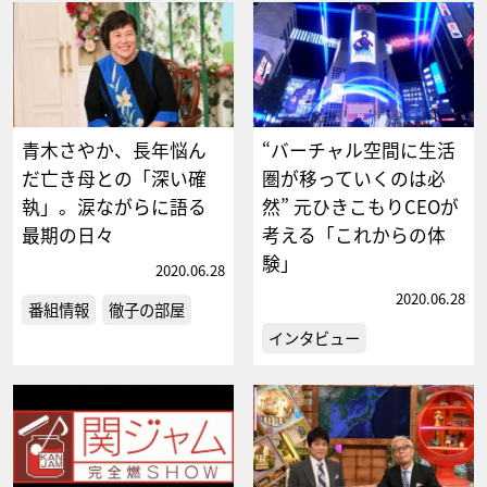
青木さやか、長年悩ん
“バーチャル空間に生活
だ亡き母との「深い確
圏が移っていくのは必
執」。涙ながらに語る
然” 元ひきこもりCEOが
最期の日々
考える「これからの体
験」
2020.06.28
2020.06.28
番組情報
徹子の部屋
インタビュー