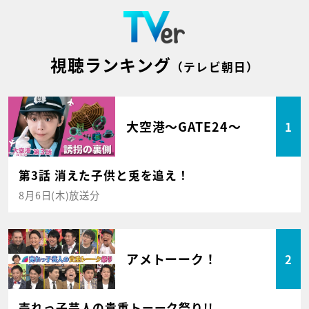
視聴ランキング
（テレビ朝日）
大空港～GATE24～
1
第3話 消えた子供と兎を追え！
8月6日(木)放送分
アメトーーク！
2
売れっ子芸人の貴重トーーク祭り!!