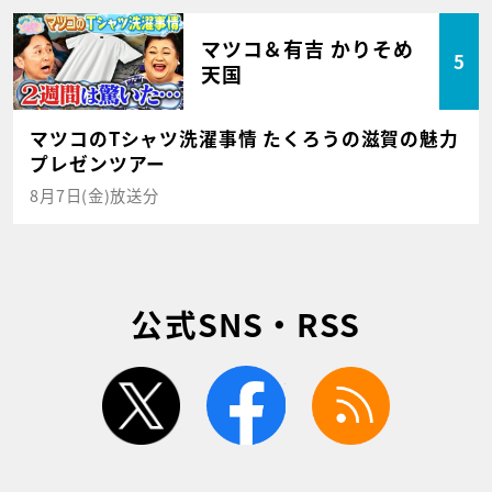
マツコ＆有吉 かりそめ
5
天国
マツコのTシャツ洗濯事情 たくろうの滋賀の魅力
プレゼンツアー
8月7日(金)放送分
公式SNS・RSS
twitter
facebook
rss