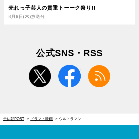
売れっ子芸人の貴重トーーク祭り!!
8月6日(木)放送分
公式SNS・RSS
twitter
facebook
rss
テレ朝POST
ドラマ・映画
ウルトラマンで人気の平田雄也、“自称引きこもり役”を怪演！「ひたすらに悩み考え臨ませていただきました」