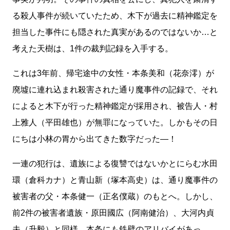
る殺人事件が続いていたため、木下が過去に精神鑑定を
担当した事件にも隠された真実があるのではないか…と
考えた天樹は、1件の裁判記録を入手する。
これは3年前、帰宅途中の女性・本条美和（花奈澪）が
廃墟に連れ込まれ殺害された通り魔事件の記録で、それ
によると木下が行った精神鑑定が採用され、被告人・村
上雅人（平田雄也）が無罪になっていた。しかもその日
にちは小林の胃から出てきた数字だった―！
一連の犯行は、遺族による復讐ではないかとにらむ水田
環（倉科カナ）と青山新（塚本高史）は、通り魔事件の
被害者の父・本条健一（正名僕蔵）のもとへ。しかし、
前2件の被害者遺族・原田國広（阿南健治）、大河内貞
夫（升毅）と同様、本条にも鉄壁のアリバイがあっ