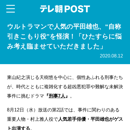
menu
テレ朝POST
ウルトラマンで人気の平田雄也、“自称
引きこもり役”を怪演！「ひたすらに悩
み考え臨ませていただきました」
2020.08.12
東山紀之演じる天樹悠を中心に、個性あふれる刑事たち
が、時代とともに複雑化する超凶悪犯罪や難解な未解決
事件に挑むドラマ
『
刑事7人
』
。
8月12日（水）放送の第2話では、事件に関わりのある
重要人物・村上雅人役で
人気若手俳優・平田雄也がゲス
ト出演する
。