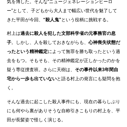
気を博した。そんな“ニュージェネレーションヒーロ
ー”として、子どもから大人まで幅広い世代を魅了して
きた平田が今回、
“殺人鬼”
という役柄に挑戦する。
村上は
過去に殺人を犯した文部科学省の元事務官の息
子
。しかし、人を殺しておきながらも、
心神喪失状態だ
ったという精神鑑定
によって無罪を勝ち取ったという過
去をもつ。そもそも、その精神鑑定が正しかったのかを
疑う専従捜査班。さらに天樹は、
その事件以来3年間自
宅から一歩も出ていない
と語る村上の発言にも疑問を抱
く。
そんな過去に起こした殺人事件にも、現在の暮らしぶり
にも何やら裏がありそうな自称引きこもりの村上を、平
田が長髪姿で怪しく演じる。