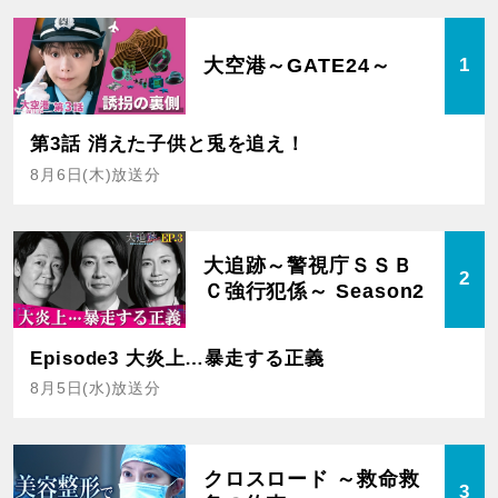
大空港～GATE24～
1
第3話 消えた子供と兎を追え！
8月6日(木)放送分
大追跡～警視庁ＳＳＢ
2
Ｃ強行犯係～ Season2
Episode3 大炎上…暴走する正義
8月5日(水)放送分
クロスロード ～救命救
3