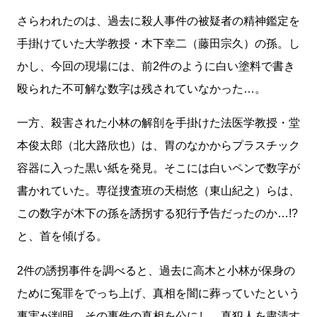
さらわれたのは、過去に殺人事件の被疑者の精神鑑定を
手掛けていた大学教授・木下幸二（藤田宗久）の孫。し
かし、今回の現場には、前2件のように白い塗料で書き
殴られた不可解な数字は残されていなかった…。
一方、殺害された小林の解剖を手掛けた法医学教授・堂
本俊太郎（北大路欣也）は、胃のなかからプラスチック
容器に入った黒い紙を発見。そこには白いペンで数字が
書かれていた。専従捜査班の天樹悠（東山紀之）らは、
この数字が木下の孫を誘拐する犯行予告だったのか…!?
と、首を傾げる。
2件の誘拐事件を調べると、過去に高木と小林が保身の
ために冤罪をでっち上げ、真相を闇に葬っていたという
事実が判明。その事件の真相を公にし、真犯人を粛清す