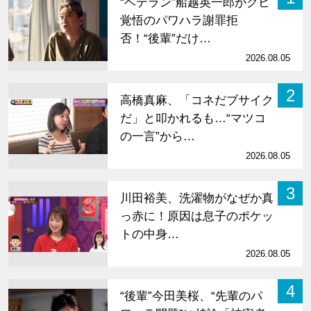
“ベテラン”船越英一郎がクビ
覚悟のパワハラ謝罪拒
否！“後輩”だけ…
2026.08.05
2
高橋真麻、「コネだブサイク
だ」と叩かれるも…“マツコ
の一言”から…
2026.08.05
3
川田裕美、洗濯物がなぜか真
っ赤に！原因は息子のポケッ
トの中身…
2026.08.05
4
“後輩”今田美桜、“先輩のパ