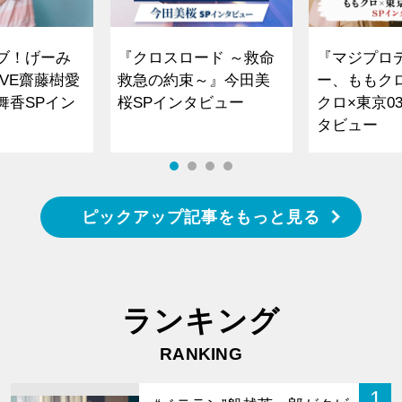
ブ！げーみ
『クロスロード ～救命
『マジプロ
VE齋藤樹愛
救急の約束～』今田美
ー、ももク
舞香SPイン
桜SPインタビュー
クロ×東京0
タビュー
ピックアップ記事をもっと見る
ランキング
RANKING
1