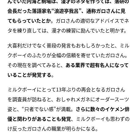
んでいた内海と駒場は、漫才のネタを作っては、落研の
会長だった落語家名“浪遊亭我呂”、通称ガロさんに見
てもらっていたとか
。ガロさんの適切なアドバイスでネ
タを練り直しては、漫才の練習に励んでいたと明かす。
大喜利だけでなく普段の発言もおもしろかったと、ミル
クボーイのふたりが全幅の信頼を寄せていたガロさん。
その現在を調べてみると、
ある業界で超有名人になって
いることが発覚する
。
ミルクボーイにとって13年ぶりの再会となるガロさん
を調査員が訪ねると、おしゃれメガネにオーダースーツ
姿と、“只者でない感”が満載。
さらに数々のイケメン俳
優と関わりがあることも発覚
、ミルクボーイも思わずの
け反ったガロさんの職業が明らかになる。