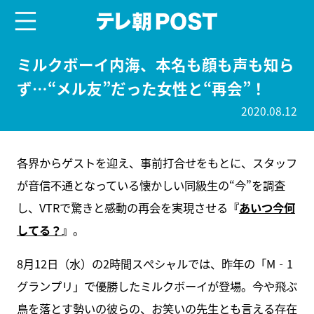
menu
テレ朝POST
ミルクボーイ内海、本名も顔も声も知ら
ず…“メル友”だった女性と“再会”！
2020.08.12
各界からゲストを迎え、事前打合せをもとに、スタッフ
が音信不通となっている懐かしい同級生の“今”を調査
し、VTRで驚きと感動の再会を実現させる
『
あいつ今何
してる？
』
。
8月12日（水）の2時間スぺシャルでは、昨年の「M‐1
グランプリ」で優勝したミルクボーイが登場。今や飛ぶ
鳥を落とす勢いの彼らの、お笑いの先生とも言える存在