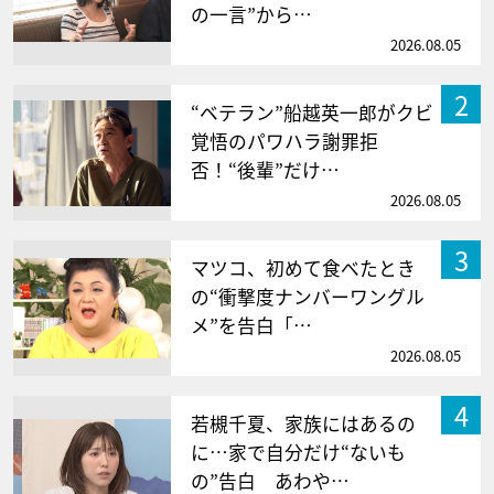
の一言”から…
2026.08.05
2
“ベテラン”船越英一郎がクビ
覚悟のパワハラ謝罪拒
否！“後輩”だけ…
2026.08.05
3
マツコ、初めて食べたとき
の“衝撃度ナンバーワングル
メ”を告白「…
2026.08.05
4
若槻千夏、家族にはあるの
に…家で自分だけ“ないも
の”告白 あわや…