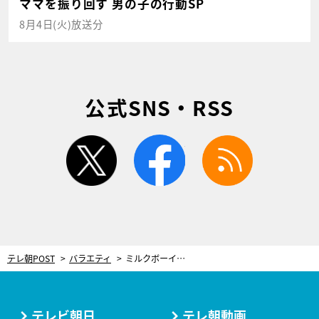
ママを振り回す 男の子の行動SP
8月4日(火)放送分
公式SNS・RSS
twitter
facebook
rss
テレ朝POST
バラエティ
ミルクボーイ内海、本名も顔も声も知らず…“メル友”だった女性と“再会”！
テレビ朝日
テレ朝動画