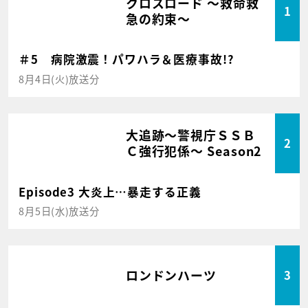
クロスロード ～救命救
1
急の約束～
＃5 病院激震！パワハラ＆医療事故!?
8月4日(火)放送分
大追跡～警視庁ＳＳＢ
2
Ｃ強行犯係～ Season2
Episode3 大炎上…暴走する正義
8月5日(水)放送分
ロンドンハーツ
3