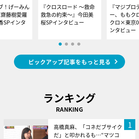
ブ！げーみん
『クロスロード ～救命
『マジプロ
E齋藤樹愛羅
救急の約束～』今田美
ー、ももク
香SPインタ
桜SPインタビュー
クロ×東京0
ンタビュー
ピックアップ記事をもっと見る
ランキング
RANKING
1
高橋真麻、「コネだブサイク
だ」と叩かれるも…“マツコ