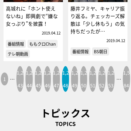
高城れに「ホント使え
藤井フミヤ、キャリア振
ないね」即興劇で“嫌な
り返る。チェッカーズ解
女っぷり”を披露！
散は「少し休もう」の気
持ちだったが…
2019.04.12
2019.04.12
番組情報
ももクロChan
番組情報
BS朝日
テレ朝動画
1,2
1,2
1,2
1,2
1,2
1,2
1,2
1,2
1,2
1,2
1,2
1,5
1
…
…
43
44
45
46
47
48
49
50
51
52
53
84
トピックス
TOPICS