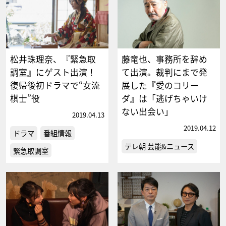
松井珠理奈、『緊急取
藤竜也、事務所を辞め
調室』にゲスト出演！
て出演。裁判にまで発
復帰後初ドラマで“女流
展した『愛のコリー
棋士”役
ダ』は「逃げちゃいけ
ない出会い」
2019.04.13
2019.04.12
ドラマ
番組情報
テレ朝 芸能&ニュース
緊急取調室