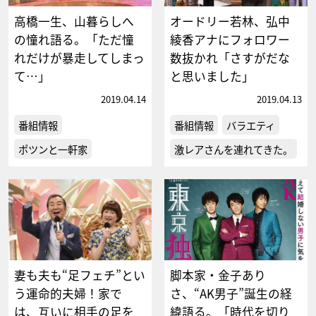
高橋一生、山暮らしへ
オードリー若林、弘中
の憧れ語る。「ただ憧
綾香アナにフォロワー
れだけが暴走してしまっ
数抜かれ「さすがだな
て…」
と思いました」
2019.04.14
2019.04.13
番組情報
番組情報
バラエティ
ポツンと一軒家
激レアさんを連れてきた。
妻も夫も“足フェチ”とい
脚本家・金子あり
う運命的夫婦！家で
さ、“AK男子”誕生の経
は、互いに相手の足を
緯語る。「時代を切り