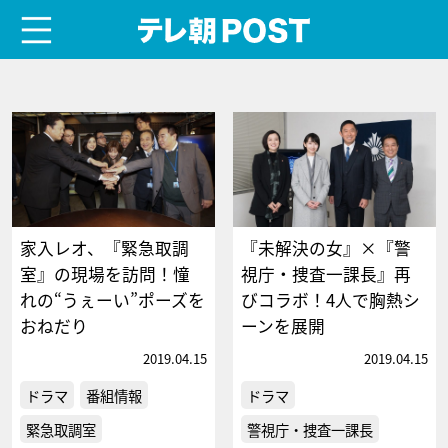
menu
テレ朝POST
家入レオ、『緊急取調
『未解決の女』×『警
室』の現場を訪問！憧
視庁・捜査一課長』再
れの“うぇーい”ポーズを
びコラボ！4人で胸熱シ
おねだり
ーンを展開
2019.04.15
2019.04.15
ドラマ
番組情報
ドラマ
緊急取調室
警視庁・捜査一課長