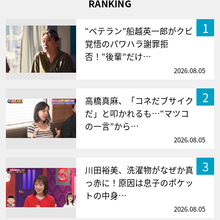
RANKING
1
“ベテラン”船越英一郎がクビ
覚悟のパワハラ謝罪拒
否！“後輩”だけ…
2026.08.05
2
高橋真麻、「コネだブサイク
だ」と叩かれるも…“マツコ
の一言”から…
2026.08.05
3
川田裕美、洗濯物がなぜか真
っ赤に！原因は息子のポケッ
トの中身…
2026.08.05