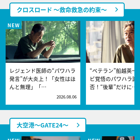
クロスロード ～救命救急の約束～
レジェンド医師の“パワハラ
“ベテラン”船越英一
発言”が大炎上！「女性はほ
ビ覚悟のパワハラ謝
んと無理」「…
否！“後輩”だけに…
2026.08.06
2
大空港～GATE24～