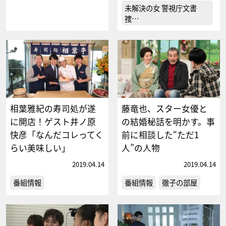
未解決の女 警視庁文書
捜…
相葉雅紀の寿司処が遂
藤竜也、スター女優と
に開店！ゲスト井ノ原
の結婚秘話を明かす。事
快彦「なんだコレってく
前に相談した“ただ1
らい美味しい」
人”の人物
2019.04.14
2019.04.14
番組情報
番組情報
徹子の部屋