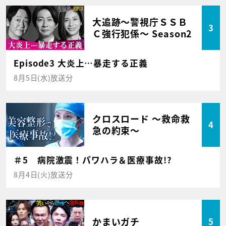
大追跡～警視庁ＳＳＢ
3
Ｃ強行犯係～ Season2
Episode3 大炎上…暴走する正義
8月5日(水)放送分
クロスロード ～救命救
4
急の約束～
＃5 病院激震！パワハラ＆医療事故!?
8月4日(火)放送分
かまいガチ
5