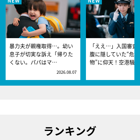
暴力夫が親権取得…。幼い
「ええ…」入国審査
息子が切実な訴え「帰りた
腹に隠していた“危険
くない。パパはマ…
物”に仰天！空港騒
2026.08.07
2
ランキング