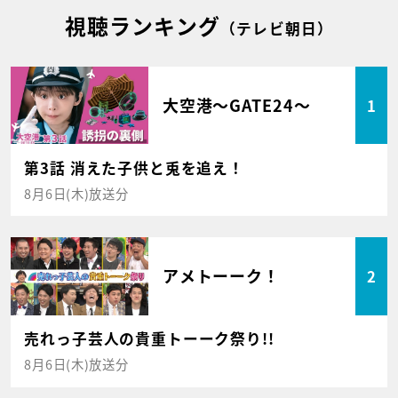
視聴ランキング
（テレビ朝日）
大空港～GATE24～
1
第3話 消えた子供と兎を追え！
8月6日(木)放送分
アメトーーク！
2
売れっ子芸人の貴重トーーク祭り!!
8月6日(木)放送分