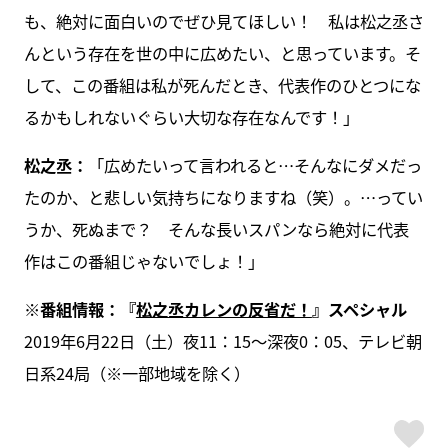
も、絶対に面白いのでぜひ見てほしい！ 私は松之丞さ
んという存在を世の中に広めたい、と思っています。そ
して、この番組は私が死んだとき、代表作のひとつにな
るかもしれないぐらい大切な存在なんです！」
松之丞：
「広めたいって言われると…そんなにダメだっ
たのか、と悲しい気持ちになりますね（笑）。…ってい
うか、死ぬまで？ そんな長いスパンなら絶対に代表
作はこの番組じゃないでしょ！」
※番組情報：『
松之丞カレンの反省だ！
』スペシャル
2019年6月22日（土）夜11：15～深夜0：05、テレビ朝
日系24局（※一部地域を除く）
ス