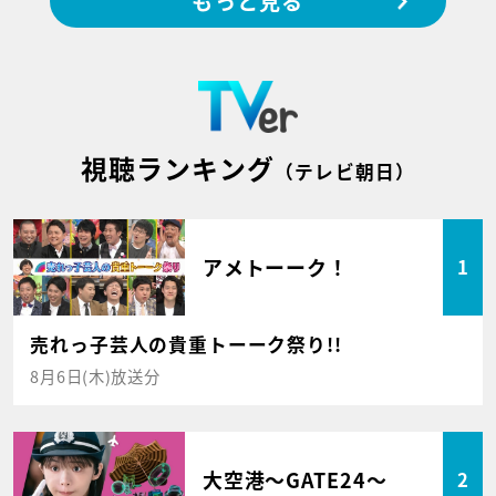
もっと見る
視聴ランキング
（テレビ朝日）
アメトーーク！
1
売れっ子芸人の貴重トーーク祭り!!
8月6日(木)放送分
大空港～GATE24～
2