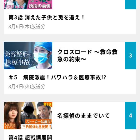
第3話 消えた子供と兎を追え！
8月6日(木)放送分
クロスロード ～救命救
3
急の約束～
＃5 病院激震！パワハラ＆医療事故!?
8月4日(火)放送分
名探偵のままでいて
4
第4話 超戦慄展開