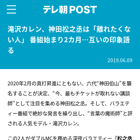
menu
テレ朝POST
滝沢カレン、神田松之丞は「離れたくな
い人」 番組始まり2カ月…互いの印象語
る
2019.06.09
2020年2月の真打昇進にともない、六代“神田伯山”を襲
名することが決定、“今、最もチケットが取れない講談
師”として注目を集める神田松之丞。そして、バラエテ
ィー番組で絶妙な発言を繰り出し、“言葉の魔術師”と評
される人気モデル・滝沢カレン。
この2人がダブルMCを務める深夜バラエティー
『松之丞