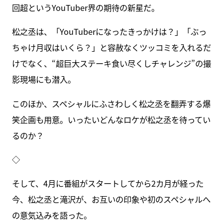
回超というYouTuber界の期待の新星だ。
松之丞は、「YouTuberになったきっかけは？」「ぶっ
ちゃけ月収はいくら？」と容赦なくツッコミを入れるだ
けでなく、“超巨大ステーキ食い尽くしチャレンジ”の撮
影現場にも潜入。
このほか、スペシャルにふさわしく松之丞を翻弄する爆
笑企画も用意。いったいどんなロケが松之丞を待ってい
るのか？
◇
そして、4月に番組がスタートしてから2カ月が経った
今、松之丞と滝沢が、お互いの印象や初のスペシャルへ
の意気込みを語った。