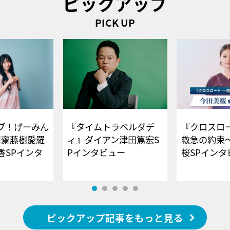
ピックアップ
PICK UP
ブ！げーみん
『タイムトラベルダデ
『クロスロー
E齋藤樹愛羅
ィ』ダイアン津田篤宏S
救急の約束
香SPインタ
Pインタビュー
桜SPイ
ピックアップ記事をもっと見る