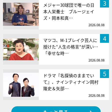
3
メジャー30球団で唯一の日
本人栄養士 ブルージェイ
ズ・岡本和真…
2026.08.08
4
マツコ、M-1ブレイク芸人に
授けた“人生の格言”が深い…
「幸せな時…
2026.08.08
5
ドラマ『名探偵のままでい
て』、ナインティナイン岡村
隆史＆矢部…
2026.08.08