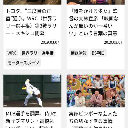
トヨタ、“三度目の正
『時をかける少女』監
直”狙う。WRC（世界ラ
督の大林宣彦 「映画な
リー選手権）第3戦ラリ
んか無いのが一番い
ー・メキシコ開幕
い」という言葉の真意
2019.03.07
2019.03.07
WRC
世界ラリー選手権
番組情報
BS朝日
モータースポーツ
MLB選手を翻弄、侍Jの
実家ビンボーな芸人た
新サブマリン・高橋礼
ちの切なすぎる事情。