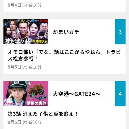
8月4日(火)放送分
かまいガチ
3
オモロ怖い「でな、話はここからやねん」トラビ
ス松倉参戦！
8月5日(水)放送分
大空港～GATE24～
4
第3話 消えた子供と兎を追え！
8月6日(木)放送分