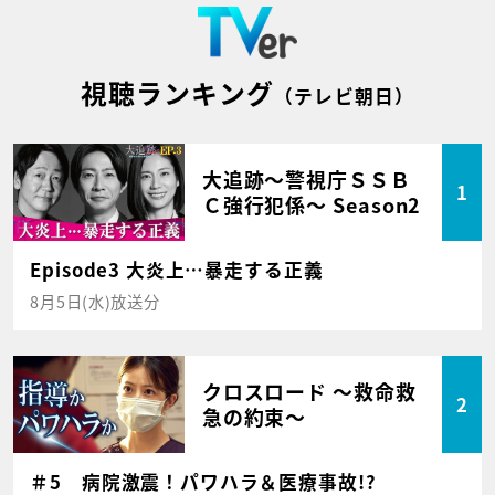
視聴ランキング
（テレビ朝日）
大追跡～警視庁ＳＳＢ
1
Ｃ強行犯係～ Season2
Episode3 大炎上…暴走する正義
8月5日(水)放送分
クロスロード ～救命救
2
急の約束～
＃5 病院激震！パワハラ＆医療事故!?