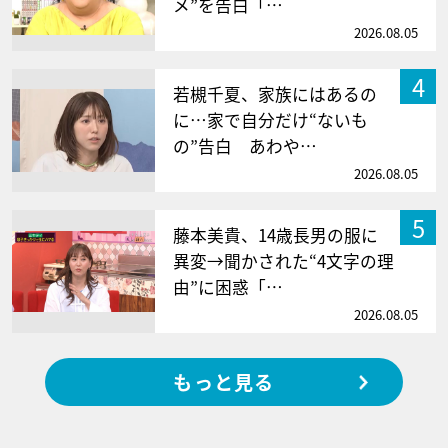
メ”を告白「…
2026.08.05
4
若槻千夏、家族にはあるの
に…家で自分だけ“ないも
の”告白 あわや…
2026.08.05
5
藤本美貴、14歳長男の服に
異変→聞かされた“4文字の理
由”に困惑「…
2026.08.05
もっと見る