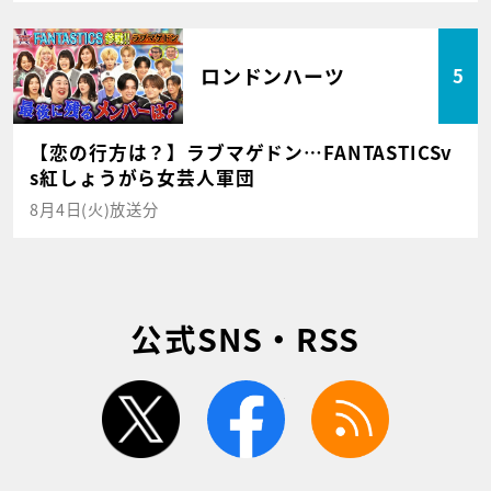
ロンドンハーツ
5
【恋の行方は？】ラブマゲドン…FANTASTICSv
s紅しょうがら女芸人軍団
8月4日(火)放送分
公式SNS・RSS
twitter
facebook
rss