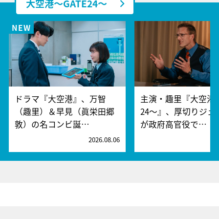
大空港～GATE24～
ドラマ『大空港』、万智
主演・趣里『大空港～
（趣里）＆早見（眞栄田郷
24～』、厚切りジェ
敦）の名コンビ誕…
が政府高官役で…
2026.08.06
2