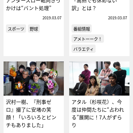
アンダースロー転向きっ
「高熱でも休めない
かけは“バント処理”
訳」とは？
2019.03.07
2019.03.07
スポーツ
野球
番組情報
アメトーーク！
バラエティ
沢村一樹、『刑事ゼ
アタル（杉咲花）、今
ロ』撮了に安堵の笑
度は仲間たちに“占われ
顔！「いろいろとピン
る”展開に！7人がずら
チもありました」
り