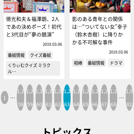
徳光和夫＆福澤朗、2人
影のある青年との関係
であの決めポーズ！初代
は…“ついてない女”幸子
と3代目が“夢の競演”
（鈴木杏樹）に降りか
かる不可解な事件
2019.03.06
2019.03.06
番組情報
クイズ番組
相棒
番組情報
ドラマ
くりぃむクイズ ミラク
ル…
1,2
1,2
1,2
1,2
1,2
1,2
1,2
1,2
1,2
1,2
1,2
1,5
1
…
…
58
59
60
61
62
63
64
65
66
67
68
82
トピックス