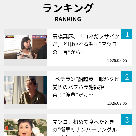
ランキング
RANKING
1
高橋真麻、「コネだブサイク
だ」と叩かれるも…“マツコ
の一言”から…
2026.08.05
2
“ベテラン”船越英一郎がクビ
覚悟のパワハラ謝罪拒
否！“後輩”だけ…
2026.08.05
3
マツコ、初めて食べたとき
の“衝撃度ナンバーワングル