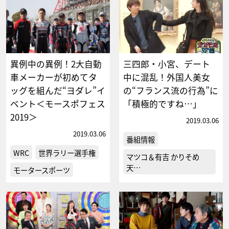
異例中の異例！2大自動
三四郎・小宮、デート
車メーカーが初めてタ
中に混乱！外国人美女
ッグを組んだ“ヨダレ”イ
の“フランス流の行為”に
ベント＜モースポフェス
「積極的ですね…」
2019＞
2019.03.06
2019.03.06
番組情報
WRC
世界ラリー選手権
マツコ＆有吉 かりそめ
天…
モータースポーツ