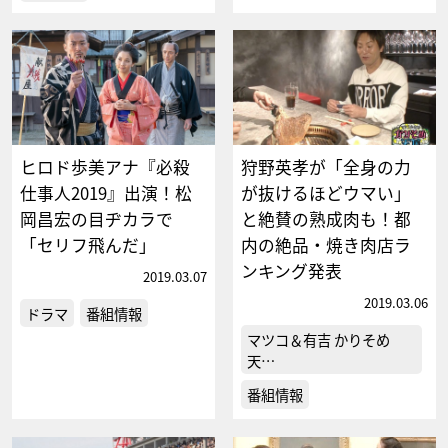
ヒロド歩美アナ『必殺
狩野英孝が「全身の力
仕事人2019』出演！松
が抜けるほどウマい」
岡昌宏の目ヂカラで
と絶賛の熟成肉も！都
「セリフ飛んだ」
内の絶品・焼き肉店ラ
ンキング発表
2019.03.07
2019.03.06
ドラマ
番組情報
マツコ＆有吉 かりそめ
天…
番組情報