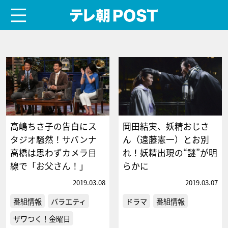
menu
テレ朝POST
高嶋ちさ子の告白にス
岡田結実、妖精おじさ
タジオ騒然！サバンナ
ん（遠藤憲一）とお別
高橋は思わずカメラ目
れ！妖精出現の“謎”が明
線で「お父さん！」
らかに
2019.03.08
2019.03.07
番組情報
バラエティ
ドラマ
番組情報
ザワつく！金曜日