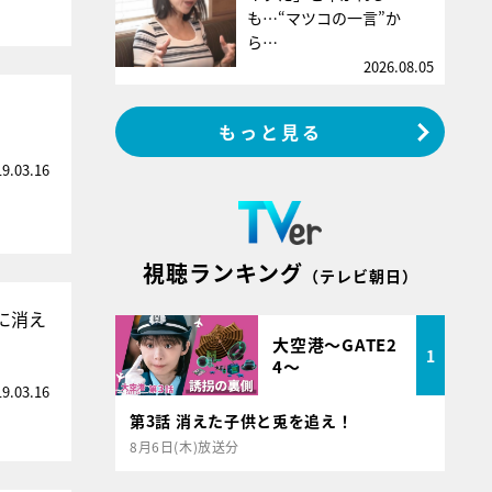
も…“マツコの一言”か
ら…
2026.08.05
もっと見る
19.03.16
視聴ランキング
（テレビ朝日）
に消え
大空港～GATE2
1
4～
19.03.16
第3話 消えた子供と兎を追え！
8月6日(木)放送分