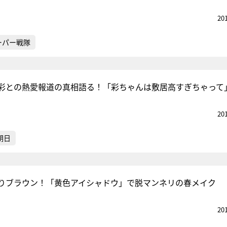
20
ーパー戦隊
彩との熱愛報道の真相語る！「彩ちゃんは敷居高すぎちゃって
20
朝日
りブラウン！「黄色アイシャドウ」で脱マンネリの春メイク
20