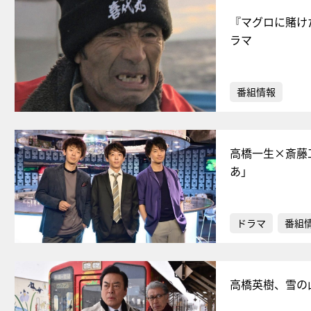
『マグロに賭け
ラマ
番組情報
高橋一生×斎藤
あ」
ドラマ
番組
高橋英樹、雪の