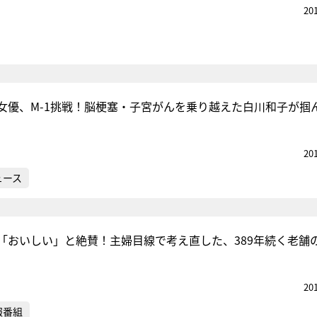
20
女優、M-1挑戦！脳梗塞・子宮がんを乗り越えた白川和子が掴
20
ュース
「おいしい」と絶賛！主婦目線で考え直した、389年続く老舗
20
報番組