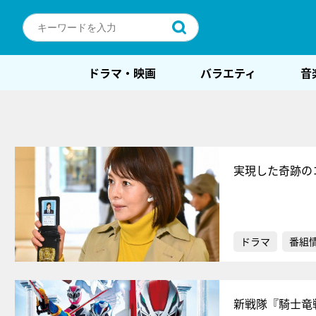
ドラマ・映画
バラエティ
音
実現した奇跡の
ドラマ
番組
新戦隊『騎士竜