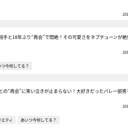
20
相手と18年ぶり“再会”で悶絶！その可愛さをネプチューンが絶
20
いつ今何してる？
との“再会”に笑い泣きが止まらない！大好きだったバレー部男
20
ラエティ
あいつ今何してる？