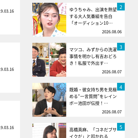
2
ゆうちゃみ、出演を熱望
19.03.16
する大人気番組を告白
「オーディション10…
2026.08.06
3
マツコ、みずからの洗濯
」
事情を明かし有吉おどろ
き！私服で外出す…
19.03.16
2026.08.07
4
既婚・彼女持ち男を見極
める“一言質問”をレイン
ボー池田が伝授！…
2026.08.07
5
19.03.16
高橋真麻、「コネだブサ
イクだ」と叩かれる