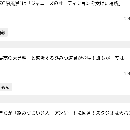
の“原風景”は「ジャニーズのオーディションを受けた場所」
20
情報
最高の大発明」と感激するひみつ道具が登場！誰もが一度は…
20
えもん
星らが「絡みづらい芸人」アンケートに回答！スタジオは大パ