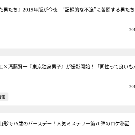
た男たち』2019年版が今夜！“記録的な不漁”に苦闘する男た
20
工×滝藤賢一『東京独身男子』が撮影開始！「同性って良いも
20
情報
山形で75歳のバースデー！人気ミステリー第70弾のロケ秘話