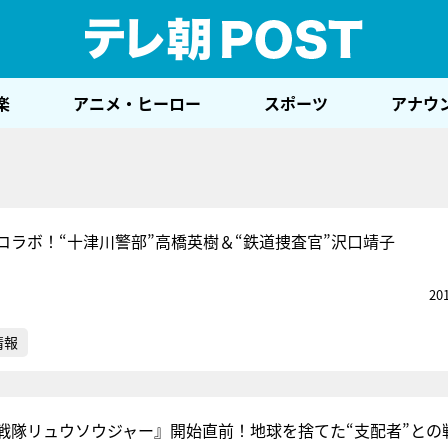
テレ
楽
アニメ・ヒーロー
スポーツ
アナウ
コラボ！“十津川警部”高橋英樹＆“鉄道捜査官”沢口靖子
20
情報
戦隊リュウソウジャー』開始直前！地球を捨てた“支配者”との