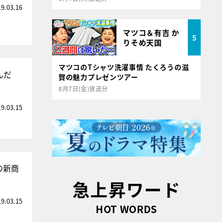
19.03.16
マツコ＆有吉 か
5
りそめ天国
マツコのTシャツ洗濯事情 たくろうの滋
んだ
賀の魅力プレゼンツアー
8月7日(金)放送分
19.03.15
の新商
急上昇ワード
19.03.15
HOT WORDS