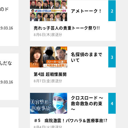
ちのド
アメトーーク！
2
売れっ子芸人の貴重トーーク祭り!!
19.03.16
8月6日(木)放送分
名探偵のままで
3
いて
んだな
第4話 超戦慄展開
8月7日(金)放送分
19.03.16
クロスロード ～
救命救急の約束
4
～
＃5 病院激震！パワハラ＆医療事故!?
8月4日(火)放送分