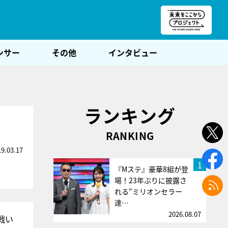
朝POST
ンサー
その他
インタビュー
ランキング
RANKING
19.03.17
1
『Mステ』豪華8組が登
場！23年ぶりに披露さ
れる“ミリオンセラー
達…
2026.08.07
戦い