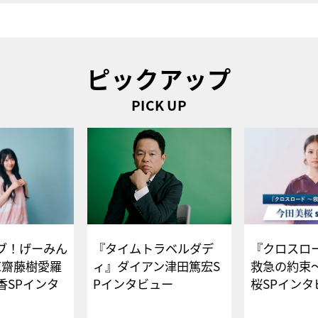
ピックアップ
PICK UP
ブ！げーみん
『タイムトラベルダデ
『クロスロー
E齋藤樹愛羅
ィ』ダイアン津田篤宏S
救急の約束
香SPインタ
Pインタビュー
桜SPイ