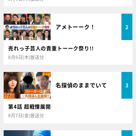
アメトーーク！
2
売れっ子芸人の貴重トーーク祭り!!
8月6日(木)放送分
名探偵のままでいて
3
第4話 超戦慄展開
8月7日(金)放送分