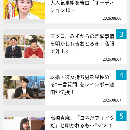
大人気番組を告白「オーディ
ション10…
2026.08.06
3
マツコ、みずからの洗濯事情
を明かし有吉おどろき！私服
で外出す…
2026.08.07
4
既婚・彼女持ち男を見極め
る“一言質問”をレインボー池
田が伝授！…
2026.08.07
5
高橋真麻、「コネだブサイク
だ」と叩かれるも…“マツコ