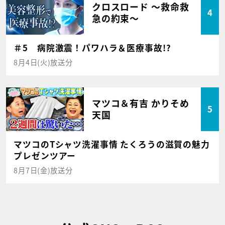
クロスロード ～救命救
4
急の約束～
＃5 病院激震！パワハラ＆医療事故!?
8月4日(火)放送分
マツコ＆有吉 かりそめ
5
天国
マツコのTシャツ洗濯事情 たくろうの滋賀の魅力
プレゼンツアー
8月7日(金)放送分