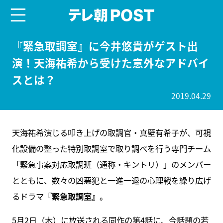
menu
テレ朝POST
『緊急取調室』に今井悠貴がゲスト出
演！天海祐希から受けた意外なアドバイ
スとは？
2019.04.29
天海祐希演じる叩き上げの取調官・真壁有希子が、可視
化設備の整った特別取調室で取り調べを行う専門チーム
「緊急事案対応取調班（通称・キントリ）」のメンバー
とともに、数々の凶悪犯と一進一退の心理戦を繰り広げ
るドラマ
『緊急取調室』
。
5月2日（木）に放送される同作の第4話に、今話題の若