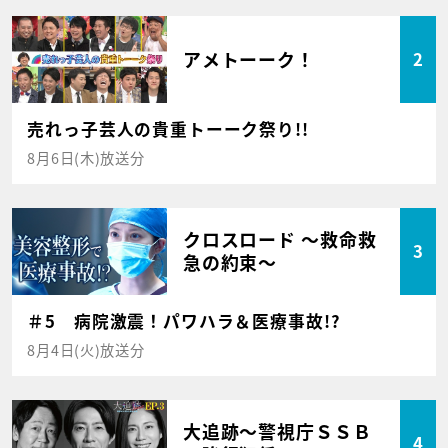
アメトーーク！
2
売れっ子芸人の貴重トーーク祭り!!
8月6日(木)放送分
クロスロード ～救命救
3
急の約束～
＃5 病院激震！パワハラ＆医療事故!?
8月4日(火)放送分
大追跡～警視庁ＳＳＢ
4