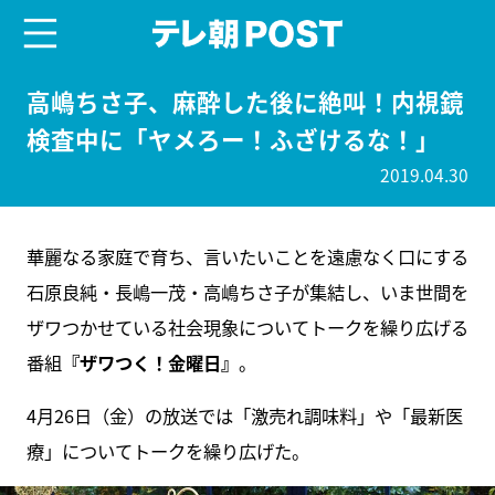
menu
テレ朝POST
高嶋ちさ子、麻酔した後に絶叫！内視鏡
検査中に「ヤメろー！ふざけるな！」
2019.04.30
華麗なる家庭で育ち、言いたいことを遠慮なく口にする
石原良純・長嶋一茂・高嶋ちさ子が集結し、いま世間を
ザワつかせている社会現象についてトークを繰り広げる
番組
『ザワつく！金曜日』
。
4月26日（金）の放送では「激売れ調味料」や「最新医
療」についてトークを繰り広げた。