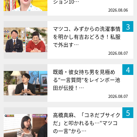
ション10…
2026.08.06
3
マツコ、みずからの洗濯事情
を明かし有吉おどろき！私服
で外出す…
2026.08.07
4
既婚・彼女持ち男を見極め
る“一言質問”をレインボー池
田が伝授！…
2026.08.07
5
高橋真麻、「コネだブサイク
だ」と叩かれるも…“マツコ
の一言”から…