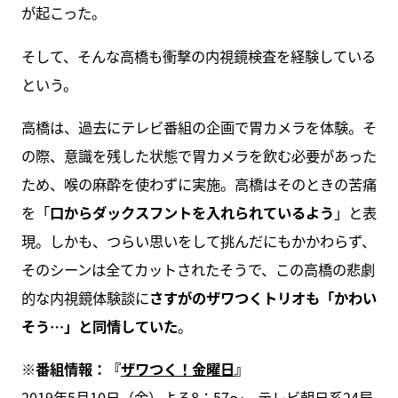
が起こった。
そして、そんな高橋も衝撃の内視鏡検査を経験している
という。
高橋は、過去にテレビ番組の企画で胃カメラを体験。そ
の際、意識を残した状態で胃カメラを飲む必要があった
ため、喉の麻酔を使わずに実施。高橋はそのときの苦痛
を「
口からダックスフントを入れられているよう
」と表
現。しかも、つらい思いをして挑んだにもかかわらず、
そのシーンは全てカットされたそうで、この高橋の悲劇
的な内視鏡体験談に
さすがのザワつくトリオも「かわい
そう…」と同情していた
。
※番組情報：『
ザワつく！金曜日
』
2019年5月10日（金）よる8：57～、テレビ朝日系24局