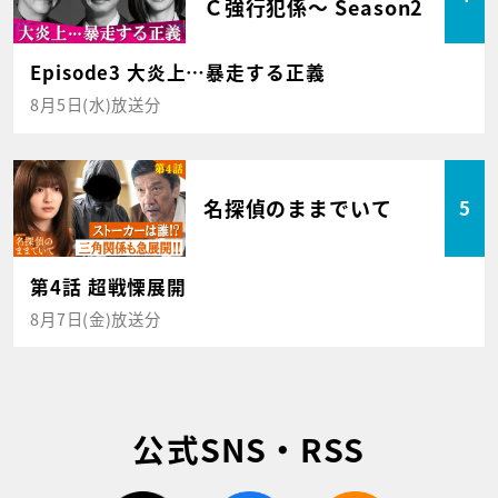
Ｃ強行犯係～ Season2
Episode3 大炎上…暴走する正義
8月5日(水)放送分
名探偵のままでいて
5
第4話 超戦慄展開
8月7日(金)放送分
公式SNS・RSS