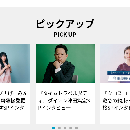
ピックアップ
PICK UP
ブ！げーみん
『タイムトラベルダデ
『クロスロー
E齋藤樹愛羅
ィ』ダイアン津田篤宏S
救急の約束
香SPインタ
Pインタビュー
桜SPイ