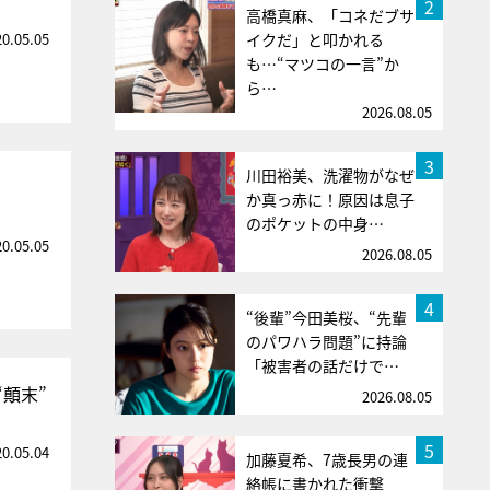
2
高橋真麻、「コネだブサ
20.05.05
イクだ」と叩かれる
も…“マツコの一言”か
ら…
2026.08.05
3
川田裕美、洗濯物がなぜ
か真っ赤に！原因は息子
のポケットの中身…
20.05.05
2026.08.05
4
“後輩”今田美桜、“先輩
のパワハラ問題”に持論
「被害者の話だけで…
顛末”
2026.08.05
5
20.05.04
加藤夏希、7歳長男の連
絡帳に書かれた衝撃