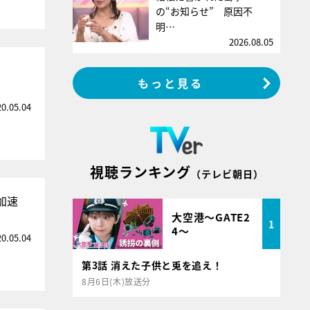
の“お知らせ” 原因不
明…
2026.08.05
もっと見る
20.05.04
視聴ランキング
（テレビ朝日）
加速
大空港～GATE2
1
4～
20.05.04
第3話 消えた子供と兎を追え！
8月6日(木)放送分