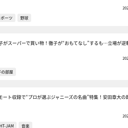
20
スポーツ
野球
子がスーパーで買い物！徹子が“おもてなし”するも…立場が逆
20
子の部屋
モート収録で“プロが選ぶジャニーズの名曲”特集！安田章大の
20
HT-JAM
音楽