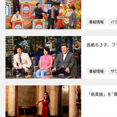
番組情報
バ
高嶋ちさ子、ブ
番組情報
ザ
「鳥貴族」を“