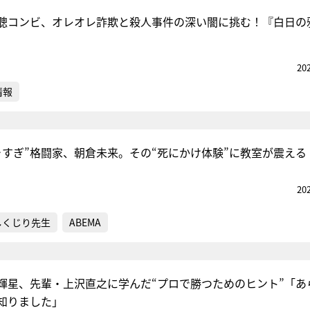
聰コンビ、オレオレ詐欺と殺人事件の深い闇に挑む！『白日の
20
情報
ャすぎ”格闘家、朝倉未来。その“死にかけ体験”に教室が震える
20
しくじり先生
ABEMA
輝星、先輩・上沢直之に学んだ“プロで勝つためのヒント”「あ
知りました」