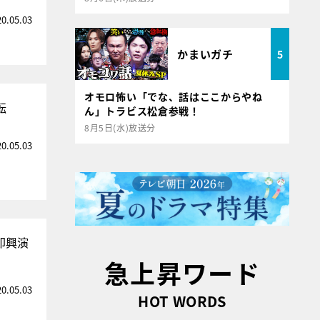
20.05.03
かまいガチ
5
オモロ怖い「でな、話はここからやね
転
ん」トラビス松倉参戦！
8月5日(水)放送分
20.05.03
即興演
急上昇ワード
20.05.03
HOT WORDS