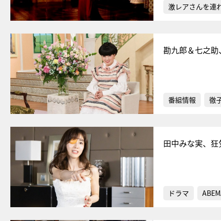
激レアさんを連
勘九郎＆七之助
番組情報
徹
田中みな実、狂
ドラマ
ABEM