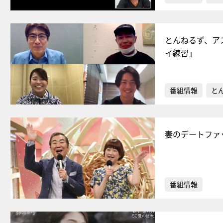
とんねるず、ア
イ練習」
番組情報
と
妻のデートファ
番組情報