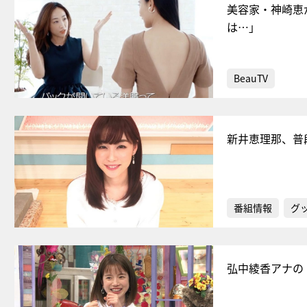
美容家・神崎恵
は…」
BeauTV
新井恵理那、普
番組情報
グ
弘中綾香アナの