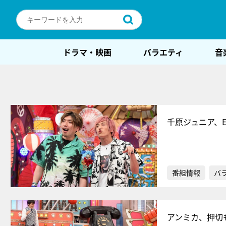
ドラマ・映画
バラエティ
音
千原ジュニア、
番組情報
バ
アンミカ、押切