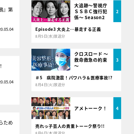
大追跡～警視庁
鴉』第
ＳＳＢＣ強行犯
2
係～ Season2
Episode3 大炎上…暴走する正義
20.05.04
8月5日(水)放送分
クロスロード ～
救命救急の約束
3
！
～
＃5 病院激震！パワハラ＆医療事故!?
20.05.04
8月4日(火)放送分
アメトーーク！
4
らため
売れっ子芸人の貴重トーーク祭り!!
8月6日(木)放送分