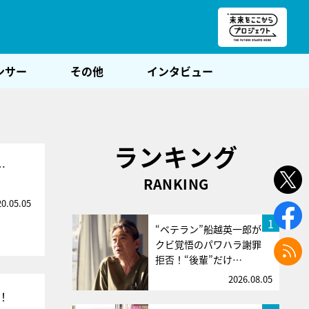
朝POST
ンサー
その他
インタビュー
ランキング
…
RANKING
20.05.05
1
“ベテラン”船越英一郎が
クビ覚悟のパワハラ謝罪
拒否！“後輩”だけ…
2026.08.05
！