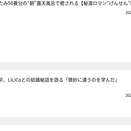
たみ50畳分の“朝”露天風呂で癒される【秘湯ロマン“げんせん
20
、LiLiCoとの結婚秘話を語る「微妙に違うのを学んだ」
20