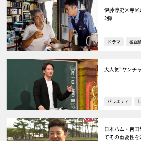
伊藤淳史×寺尾
2弾
ドラマ
番組
大人気“ヤンチ
バラエティ
日本ハム・吉田
てその重要性を