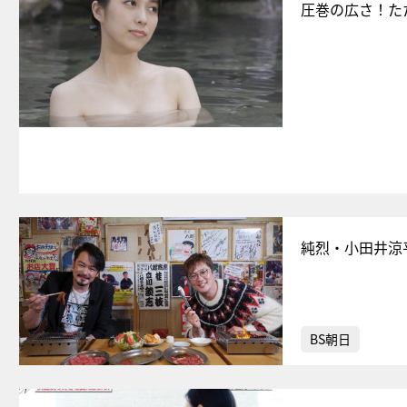
圧巻の広さ！た
純烈・小田井涼平
BS朝日