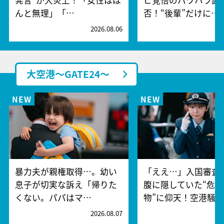
発言”が大炎上！「女性はほ
ビ覚悟のパワハラ謝
んと無理」「…
否！“後輩”だけに…
2026.08.06
2
大空港～GATE24～
暴力夫が親権取得…。幼い
「ええ…」入国審査
息子が切実な訴え「帰りた
腹に隠していた“危険
くない。パパはマ…
物”に仰天！空港騒
2026.08.07
2