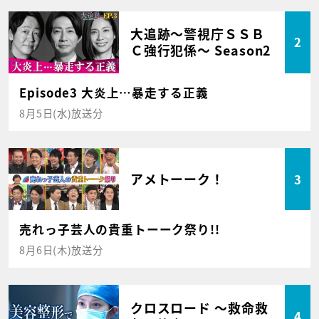
大追跡～警視庁ＳＳＢ
2
Ｃ強行犯係～ Season2
Episode3 大炎上…暴走する正義
8月5日(水)放送分
アメトーーク！
3
売れっ子芸人の貴重トーーク祭り!!
8月6日(木)放送分
クロスロード ～救命救
4