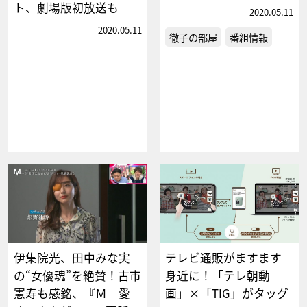
ト、劇場版初放送も
2020.05.11
2020.05.11
徹子の部屋
番組情報
伊集院光、田中みな実
テレビ通販がますます
の“女優魂”を絶賛！古市
身近に！「テレ朝動
憲寿も感銘、『Ｍ 愛
画」×「TIG」がタッグ