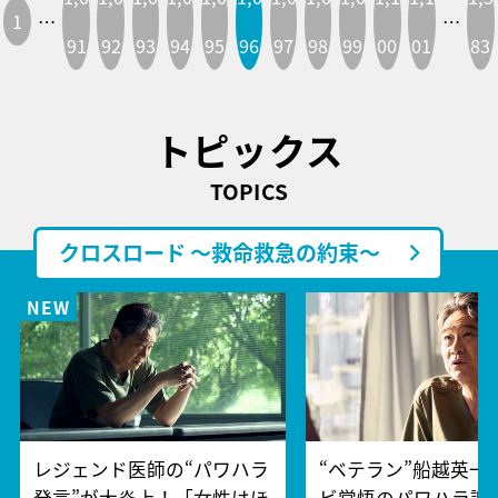
1
…
…
91
92
93
94
95
96
97
98
99
00
01
83
トピックス
TOPICS
クロスロード ～救命救急の約束～
レジェンド医師の“パワハラ
“ベテラン”船越英一