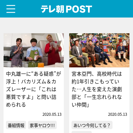
menu
テレ朝POST
中丸雄一に“ある疑惑”が
宮本亞門、高校時代は
浮上！バカリズム＆カ
約1年引きこもってい
ズレーザーに「これは
た…人生を変えた演劇
悪質ですよ」と問い詰
部と「一生忘れられな
められる
い仲間」
2020.05.13
2020.05.13
番組情報
家事ヤロウ!!!
あいつ今何してる？