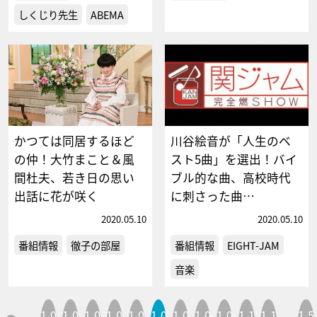
しくじり先生
ABEMA
かつては同居するほど
川谷絵音が「人生のベ
の仲！大竹まこと＆風
スト5曲」を選出！バイ
間杜夫、若き日の思い
ブル的な曲、高校時代
出話に花が咲く
に刺さった曲…
2020.05.10
2020.05.10
番組情報
徹子の部屋
番組情報
EIGHT-JAM
音楽
1,0
1,0
1,0
1,0
1,0
1,0
1,0
1,0
1,0
1,1
1,1
1,5