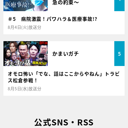
急の約束～
＃5 病院激震！パワハラ＆医療事故!?
8月4日(火)放送分
かまいガチ
5
オモロ怖い「でな、話はここからやねん」トラビ
ス松倉参戦！
8月5日(水)放送分
公式SNS・RSS