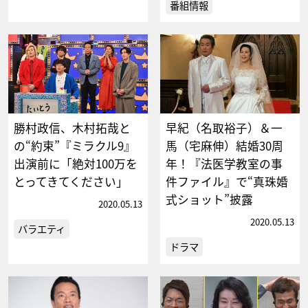
番組情報
勝村政信、木村拓哉と
早紀（名取裕子）＆一
の“約束”『ミラクル9』
馬（宅麻伸）結婚30周
出演前に「絶対100万を
年！『法医学教室の事
とってきてください」
件ファイル』で“真珠婚
式ショット”披露
2020.05.13
2020.05.13
バラエティ
ドラマ