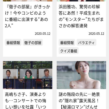
『徹子の部屋』がきっか
浜田雅功、驚愕の珍解
け！今やコンビのよう
答にあ然！平成生まれ
に番組に出演する“あの
の“モンスター”たちがま
2人”
さかの解答連発
2020.05.12
2020.05.12
番組情報
徹子の部屋
番組情報
バラエティ
クイズ番組
高嶋ちさ子、演奏より
謎の階段の先に…絶景
も…コンサートでの悔
の“隠れ家”露天風呂！
しい想いを吐露「いつ
【秘湯ロマン“げんせ