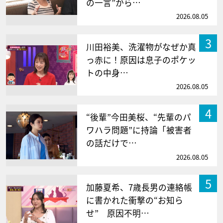
の一言”から…
2026.08.05
3
川田裕美、洗濯物がなぜか真
っ赤に！原因は息子のポケッ
トの中身…
2026.08.05
4
“後輩”今田美桜、“先輩のパ
ワハラ問題”に持論「被害者
の話だけで…
2026.08.05
5
加藤夏希、7歳長男の連絡帳
に書かれた衝撃の“お知ら
せ” 原因不明…