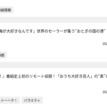
番組情報
海が大好きなんです」世界のセーラーが集う“おとぎの国の港”
20
時間
！』番組史上初のリモート収録！「おうち大好き芸人」の“素”
20
メトーーク！
バラエティ