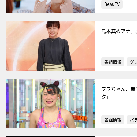
BeauTV
島本真衣アナ、
番組情報
グ
フワちゃん、無
ク」
番組情報
バ