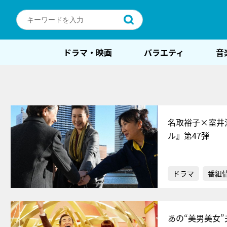
ドラマ・映画
バラエティ
音
名取裕子×室井
ル』第47弾
ドラマ
番組
あの“美男美女