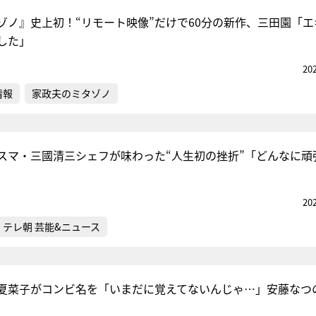
ゾノ』史上初！“リモート映像”だけで60分の新作、三田園「エ
した」
20
情報
家政夫のミタゾノ
スマ・三國清三シェフが味わった“人生初の挫折”「どんなに頑
20
テレ朝 芸能&ニュース
夏菜子がコンビ名を「いまだに覚えてないんじゃ…」安藤なつ