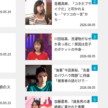
2
高橋真麻、「コネだブサ
イクだ」と叩かれる
20.05.24
も…“マツコの一言”か
ら…
2026.08.05
3
川田裕美、洗濯物がなぜ
か真っ赤に！原因は息子
のポケットの中身…
20.05.23
2026.08.05
4
“後輩”今田美桜、“先輩
のパワハラ問題”に持論
「被害者の話だけで…
朝のス
2026.08.05
5
加藤夏希、7歳長男の連
20.05.23
絡帳に書かれた衝撃