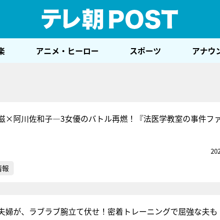
テレ
楽
アニメ・ヒーロー
スポーツ
アナウ
滋×阿川佐和子―3女優のバトル再燃！『法医学教室の事件フ
20
情報
”夫婦が、ラブラブ腕立て伏せ！密着トレーニングで屈強な夫も