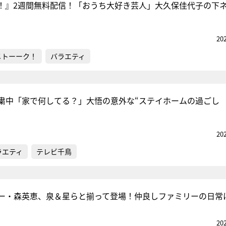
！』2週間無料配信！「おうち大好き芸人」大久保佳代子の下
20
メトーーク！
バラエティ
粛中「家で何してる？」大悟の意外な“ステイホームの過ごし
20
ラエティ
テレビ千鳥
ー・森英恵、泉＆星らと揃って登場！仲良しファミリーの日常
20