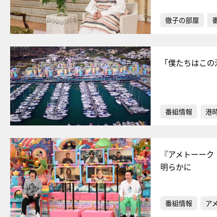
徹子の部屋
「僕たちはこの
番組情報
港
『アメトーーク
明らかに
番組情報
ア