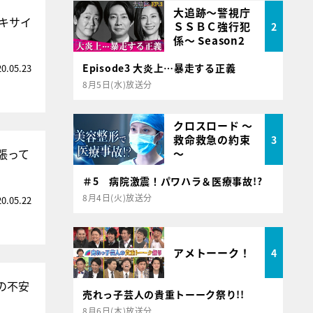
大追跡～警視庁
キサイ
ＳＳＢＣ強行犯
2
係～ Season2
Episode3 大炎上…暴走する正義
20.05.23
8月5日(水)放送分
クロスロード ～
救命救急の約束
3
張って
～
＃5 病院激震！パワハラ＆医療事故!?
8月4日(火)放送分
20.05.22
アメトーーク！
4
の不安
売れっ子芸人の貴重トーーク祭り!!
8月6日(木)放送分