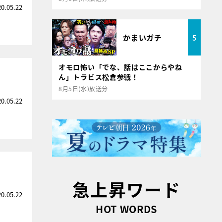
20.05.22
かまいガチ
5
オモロ怖い「でな、話はここからやね
ん」トラビス松倉参戦！
8月5日(水)放送分
20.05.22
急上昇ワード
20.05.22
HOT WORDS