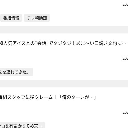
20
番組情報
テレ朝動画
超人気アイスとの“会話”でタジタジ！あま～い口説き文句に…
20
んを連れてきた。
番組スタッフに猛クレーム！「俺のターンが…」
20
ツコ＆有吉 かりそめ天…