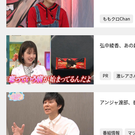
ももクロChan
弘中綾香、あの
PR
激レアさ
アンジャ渡部、
番組情報
マ