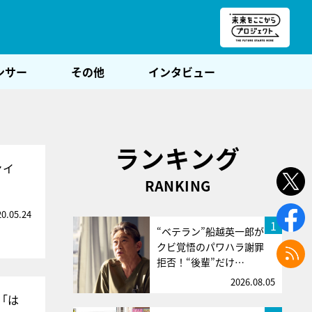
朝POST
ンサー
その他
インタビュー
ランキング
ァイ
RANKING
20.05.24
1
“ベテラン”船越英一郎が
クビ覚悟のパワハラ謝罪
拒否！“後輩”だけ…
2026.08.05
「は