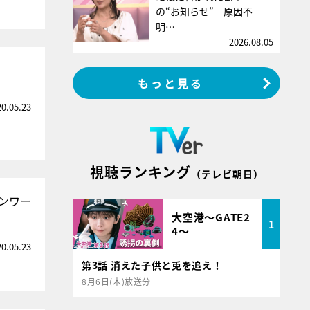
の“お知らせ” 原因不
明…
2026.08.05
もっと見る
20.05.23
視聴ランキング
（テレビ朝日）
ンワー
大空港～GATE2
1
4～
20.05.23
第3話 消えた子供と兎を追え！
8月6日(木)放送分