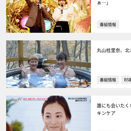
ぁ…」
番組情報
丸山桂里奈、北
番組情報
BS
誰にも会いたく
キンケア