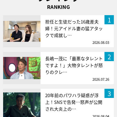
RANKING
1
担任と生徒だった16歳差夫
婦！元アイドル妻の猛アタッ
クで成就し…
2026.08.03
2
長嶋一茂に「最悪なタレント
ですよ！」大物タレントが怒
りのクレ…
2026.07.26
3
20年前のパワハラ疑惑が浮
上！SNSで告発…怒声が公開
され大炎上の…
2026.08.04