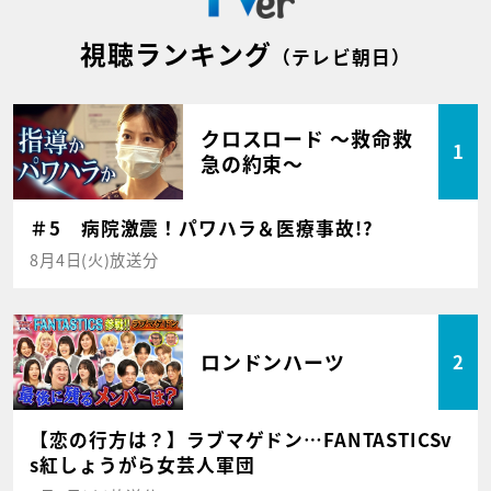
視聴ランキング
（テレビ朝日）
クロスロード ～救命救
1
急の約束～
＃5 病院激震！パワハラ＆医療事故!?
8月4日(火)放送分
ロンドンハーツ
2
【恋の行方は？】ラブマゲドン…FANTASTICSv
s紅しょうがら女芸人軍団