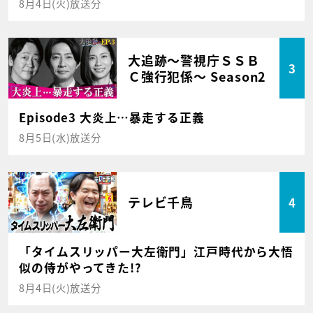
8月4日(火)放送分
大追跡～警視庁ＳＳＢ
3
Ｃ強行犯係～ Season2
Episode3 大炎上…暴走する正義
8月5日(水)放送分
テレビ千鳥
4
「タイムスリッパー大左衛門」江戸時代から大悟
似の侍がやってきた!?
8月4日(火)放送分