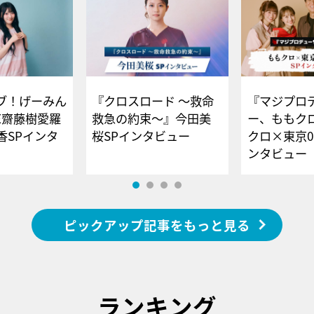
ブ！げーみん
『クロスロード ～救命
『マジプロ
E齋藤樹愛羅
救急の約束～』今田美
ー、ももク
香SPインタ
桜SPインタビュー
クロ×東京0
ンタビュー
ピックアップ記事をもっと見る
ランキング