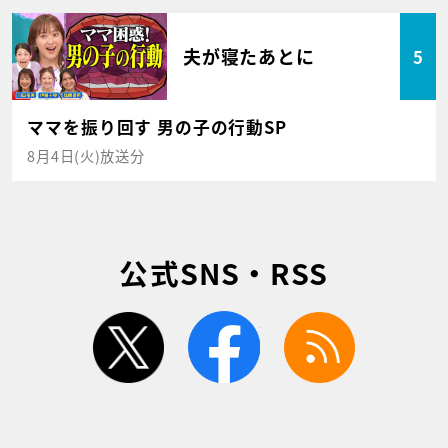
夫が寝たあとに
5
ママを振り回す 男の子の行動SP
8月4日(火)放送分
公式SNS・RSS
twitter
facebook
rss