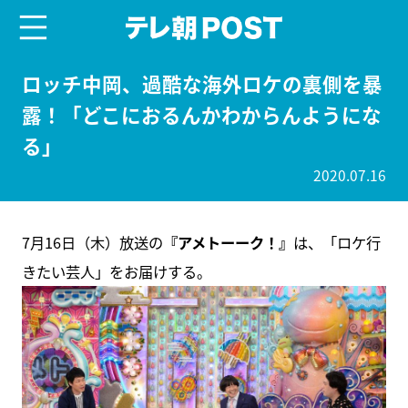
menu
テレ朝POST
ロッチ中岡、過酷な海外ロケの裏側を暴
露！「どこにおるんかわからんようにな
る」
2020.07.16
7月16日（木）放送の
『アメトーーク！』
は、「ロケ行
きたい芸人」をお届けする。