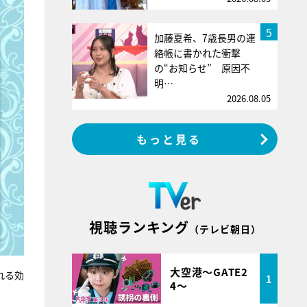
5
加藤夏希、7歳長男の連
絡帳に書かれた衝撃
の“お知らせ” 原因不
明…
2026.08.05
もっと見る
視聴ランキング
（テレビ朝日）
大空港～GATE2
れる効
1
4～