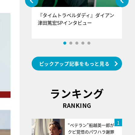
ぐ』＝LOV
『タイムトラベルダディ』ダイアン
『
香SPインタ
津田篤宏SPインタビュー
～
ピックアップ記事をもっと見る
ランキング
RANKING
1
“ベテラン”船越英一郎が
クビ覚悟のパワハラ謝罪