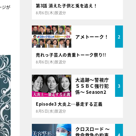
第3話 消えた子供と兎を追え！
ージが
8月6日(木)放送分
アメトーーク！
2
。
売れっ子芸人の貴重トーーク祭り!!
8月6日(木)放送分
大追跡～警視庁
ＳＳＢＣ強行犯
3
係～ Season2
Episode3 大炎上…暴走する正義
8月5日(水)放送分
クロスロード ～
救命救急の約束
4