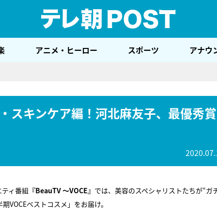
テレ
楽
アニメ・ヒーロー
スポーツ
アナウ
スメ・スキンケア編！河北麻友子、最優秀賞
2020.07.
エティ番組
『BeauTV ～VOCE』
では、美容のスペシャリストたちが“ガ
半期VOCEベストコスメ」をお届け。