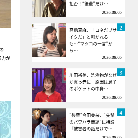
拒否！“後輩”だけ…
2026.08.05
2
高橋真麻、「コネだブサ
イクだ」と叩かれる
も…“マツコの一言”か
の
ら…
2026.08.05
湿力が
3
川田裕美、洗濯物がなぜ
か真っ赤に！原因は息子
のポケットの中身…
2026.08.05
4
“後輩”今田美桜、“先輩
のパワハラ問題”に持論
「被害者の話だけで…
2026.08.05