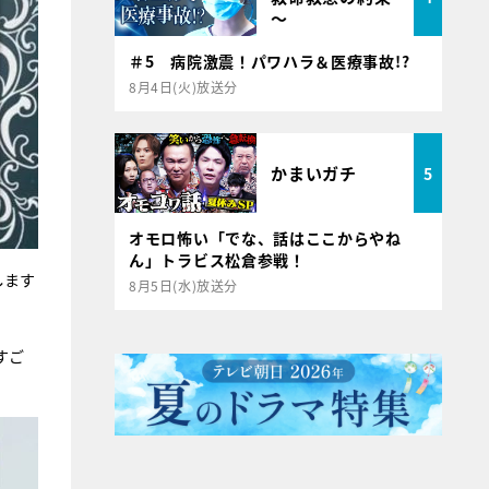
～
＃5 病院激震！パワハラ＆医療事故!?
8月4日(火)放送分
かまいガチ
5
オモロ怖い「でな、話はここからやね
ん」トラビス松倉参戦！
します
8月5日(水)放送分
すご