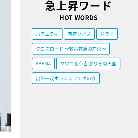
急上昇ワード
HOT WORDS
バラエティ
有吉クイズ
ドラマ
クロスロード ～救命救急の約束～
ABEMA
マツコ＆有吉 かりそめ天国
出川一茂ホラン☆フシギの会