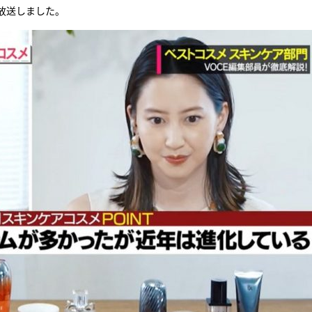
放送しました。
『アイ＝ラブ！げーみん
E齋藤樹愛羅＆佐々木舞
ビュー