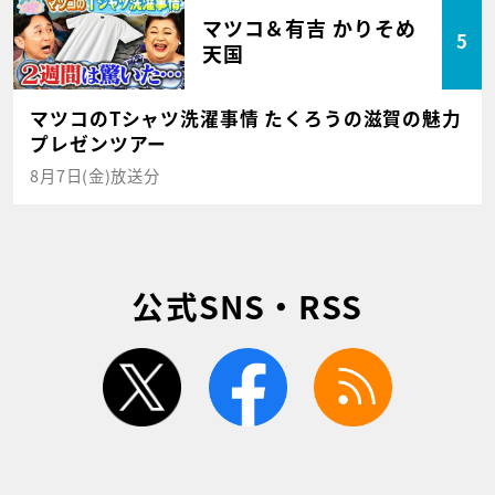
マツコ＆有吉 かりそめ
5
天国
マツコのTシャツ洗濯事情 たくろうの滋賀の魅力
プレゼンツアー
8月7日(金)放送分
公式SNS・RSS
twitter
facebook
rss