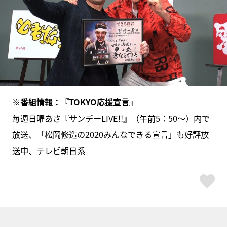
※番組情報：『
TOKYO応援宣言
』
毎週日曜あさ『サンデーLIVE!!』（午前5：50～）内で
放送、「松岡修造の2020みんなできる宣言」も好評放
送中、テレビ朝日系
ス