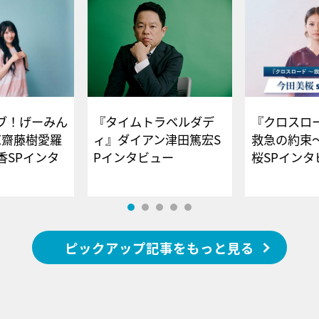
ブ！げーみん
『タイムトラベルダデ
『クロスロー
E齋藤樹愛羅
ィ』ダイアン津田篤宏S
救急の約束
香SPインタ
Pインタビュー
桜SPイ
ピックアップ記事をもっと見る