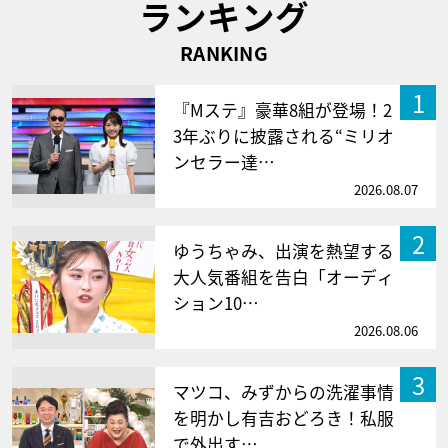
ランキング
RANKING
1
『Mステ』豪華8組が登場！2
3年ぶりに披露される“ミリオ
ンセラー達…
2026.08.07
2
ゆうちゃみ、出演を熱望する
大人気番組を告白「オーディ
ション10…
2026.08.06
3
マツコ、みずからの洗濯事情
を明かし有吉おどろき！私服
で外出す…