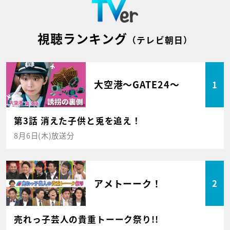
視聴ランキング
（テレビ朝日）
大空港～GATE24～
1
第3話 消えた子供と兎を追え！
8月6日(木)放送分
アメトーーク！
2
売れっ子芸人の貴重トーーク祭り!!