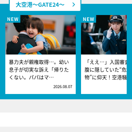
大空港～GATE24～
暴力夫が親権取得…。幼い
「ええ…」入国審査
息子が切実な訴え「帰りた
腹に隠していた“危険
くない。パパはマ…
物”に仰天！空港騒
2026.08.07
2