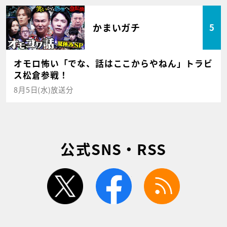
かまいガチ
5
オモロ怖い「でな、話はここからやねん」トラビ
ス松倉参戦！
8月5日(水)放送分
公式SNS・RSS
twitter
facebook
rss