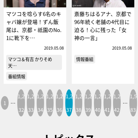
マツコを唸らす6名のキ
斎藤ちはるアナ、京都で
ャバ嬢が登場！ずん飯
96年続く老舗の4代目に
尾は、京都・祇園のNo.
迫る！心に残った「女
1に靴下を…
神の一言」
2019.05.08
2019.05.08
マツコ＆有吉 かりそめ
情報番組
天…
番組情報
1,2
1,2
1,2
1,2
1,2
1,2
1,2
1,2
1,2
1,2
1,2
1,5
1
…
…
32
33
34
35
36
37
38
39
40
41
42
83