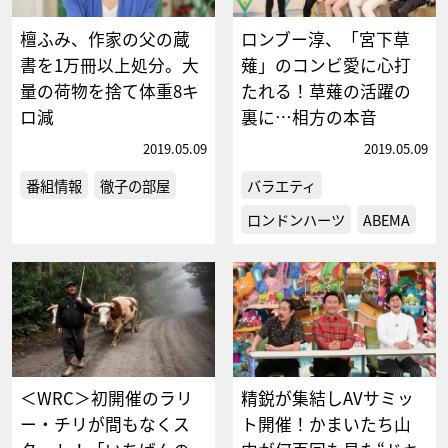
檀ふみ、作家の父の蔵
ロンブー淳、「宮下草
書を1万冊以上処分。大
薙」のコンビ愛に心打
量の荷物を捨て体重8キ
たれる！草薙の活躍の
ロ減
裏に…相方の本音
2019.05.09
2019.05.09
番組情報
徹子の部屋
バラエティ
ロンドンハーツ
ABEMA
＜WRC＞初開催のラリ
精鋭が集結しAVサミッ
ー・チリが間もなくス
ト開催！かまいたち山