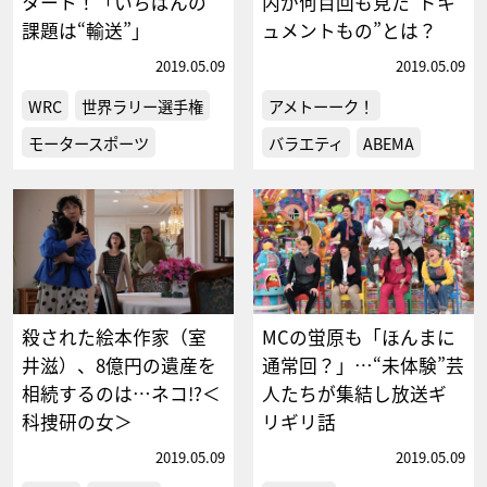
タート！「いちばんの
内が何百回も見た“ドキ
課題は“輸送”」
ュメントもの”とは？
2019.05.09
2019.05.09
WRC
世界ラリー選手権
アメトーーク！
モータースポーツ
バラエティ
ABEMA
殺された絵本作家（室
MCの蛍原も「ほんまに
井滋）、8億円の遺産を
通常回？」…“未体験”芸
相続するのは…ネコ!?＜
人たちが集結し放送ギ
科捜研の女＞
リギリ話
2019.05.09
2019.05.09