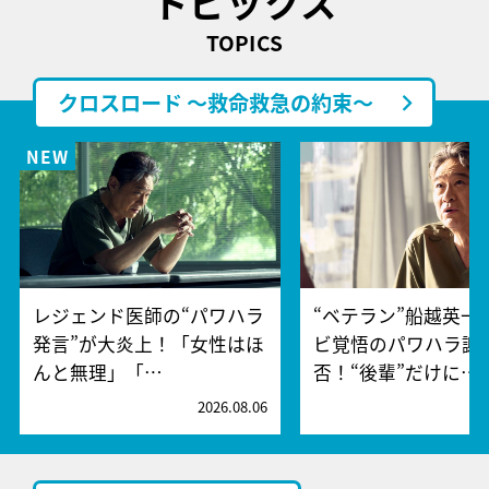
トピックス
TOPICS
クロスロード ～救命救急の約束～
レジェンド医師の“パワハラ
“ベテラン”船越英一
発言”が大炎上！「女性はほ
ビ覚悟のパワハラ謝
んと無理」「…
否！“後輩”だけに…
2026.08.06
2