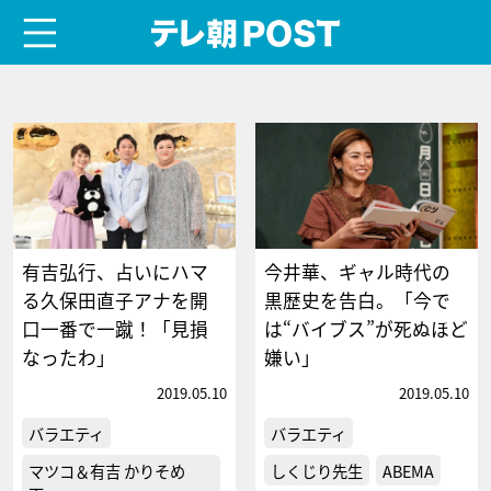
menu
テレ朝POST
有吉弘行、占いにハマ
今井華、ギャル時代の
る久保田直子アナを開
黒歴史を告白。「今で
口一番で一蹴！「見損
は“バイブス”が死ぬほど
なったわ」
嫌い」
2019.05.10
2019.05.10
バラエティ
バラエティ
マツコ＆有吉 かりそめ
しくじり先生
ABEMA