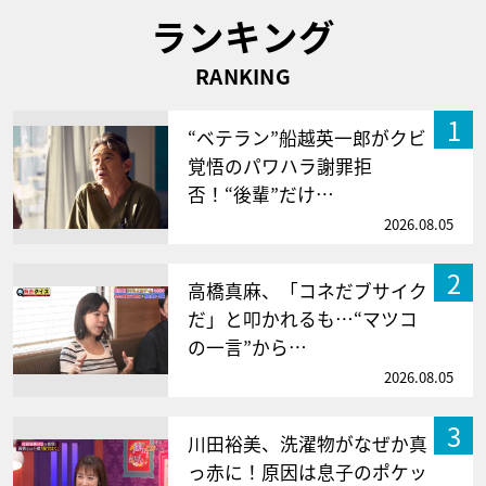
ランキング
RANKING
1
“ベテラン”船越英一郎がクビ
覚悟のパワハラ謝罪拒
否！“後輩”だけ…
2026.08.05
2
高橋真麻、「コネだブサイク
だ」と叩かれるも…“マツコ
の一言”から…
2026.08.05
3
川田裕美、洗濯物がなぜか真
っ赤に！原因は息子のポケッ