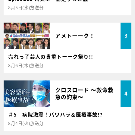
8月5日(水)放送分
アメトーーク！
3
売れっ子芸人の貴重トーーク祭り!!
8月6日(木)放送分
クロスロード ～救命救
4
急の約束～
＃5 病院激震！パワハラ＆医療事故!?
8月4日(火)放送分