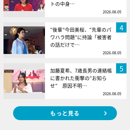
トの中身…
2026.08.05
4
“後輩”今田美桜、“先輩のパ
ワハラ問題”に持論「被害者
の話だけで…
2026.08.05
5
加藤夏希、7歳長男の連絡帳
に書かれた衝撃の“お知ら
せ” 原因不明…
2026.08.05
もっと見る