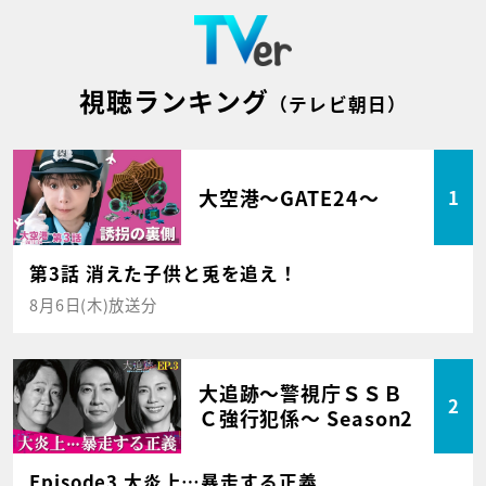
視聴ランキング
（テレビ朝日）
大空港～GATE24～
1
第3話 消えた子供と兎を追え！
8月6日(木)放送分
大追跡～警視庁ＳＳＢ
2
Ｃ強行犯係～ Season2
Episode3 大炎上…暴走する正義