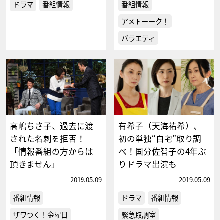
ドラマ
番組情報
番組情報
アメトーーク！
バラエティ
高嶋ちさ子、過去に渡
有希子（天海祐希）、
された名刺を拒否！
初の単独“自宅”取り調
「情報番組の方からは
べ！国分佐智子の4年ぶ
頂きません」
りドラマ出演も
2019.05.09
2019.05.09
番組情報
ドラマ
番組情報
ザワつく！金曜日
緊急取調室