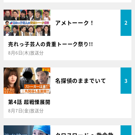
アメトーーク！
2
売れっ子芸人の貴重トーーク祭り!!
8月6日(木)放送分
名探偵のままでいて
3
第4話 超戦慄展開
8月7日(金)放送分
クロスロード ～救命救