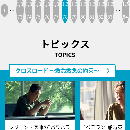
1,3
1,3
1,3
1,3
1,3
1,3
1,3
1,3
1,3
1,3
1,3
1,5
1
…
…
73
74
75
76
77
78
79
80
81
82
83
84
トピックス
TOPICS
クロスロード ～救命救急の約束～
レジェンド医師の“パワハラ
“ベテラン”船越英一