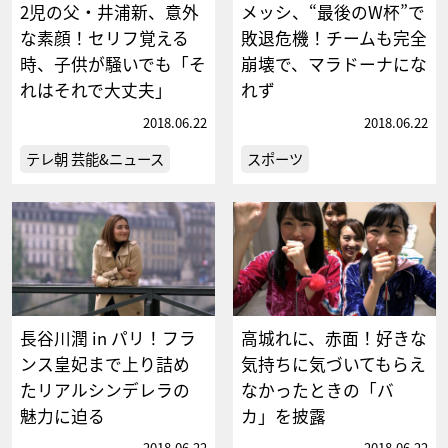
2児の父・井浦新、意外
メッシ、“最後のW杯”で
な素顔！セリフ覚える
敗退危機！チームも完全
時、子供が騒いでも「そ
崩壊で、マラドーナにな
れはそれで大丈夫」
れず
2018.06.22
2018.06.22
テレ朝 芸能&ニュース
スポーツ
長谷川潤 in パリ！フラ
高城れに、赤面！好きな
ンス皇妃まで上り詰め
気持ちに気づいてもらえ
たリアルシンデレラの
なかったときの「バ
魅力に迫る
カ」を披露
2018.06.22
2018.06.22