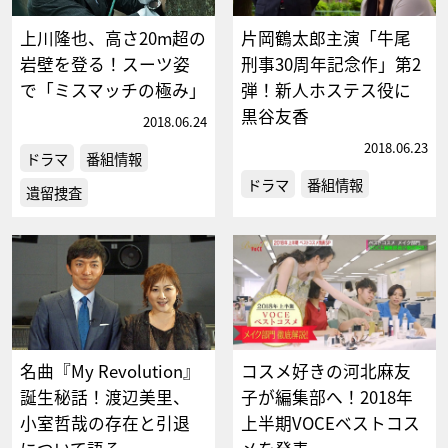
上川隆也、高さ20m超の
片岡鶴太郎主演「牛尾
岩壁を登る！スーツ姿
刑事30周年記念作」第2
で「ミスマッチの極み」
弾！新人ホステス役に
黒谷友香
2018.06.24
2018.06.23
ドラマ
番組情報
ドラマ
番組情報
遺留捜査
名曲『My Revolution』
コスメ好きの河北麻友
誕生秘話！渡辺美里、
子が編集部へ！2018年
小室哲哉の存在と引退
上半期VOCEベストコス