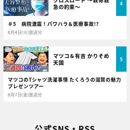
4
急の約束～
＃5 病院激震！パワハラ＆医療事故!?
8月4日(火)放送分
マツコ＆有吉 かりそめ
5
天国
マツコのTシャツ洗濯事情 たくろうの滋賀の魅力
プレゼンツアー
8月7日(金)放送分
公式SNS・RSS