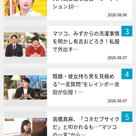
ション10…
2026.08.06
3
マツコ、みずからの洗濯事情
を明かし有吉おどろき！私服
で外出す…
2026.08.07
4
既婚・彼女持ち男を見極め
る“一言質問”をレインボー池
田が伝授！…
2026.08.07
5
高橋真麻、「コネだブサイク
だ」と叩かれるも…“マツコ
の一言”から…