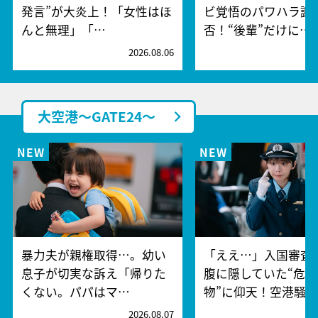
発言”が大炎上！「女性はほ
ビ覚悟のパワハラ謝
んと無理」「…
否！“後輩”だけに…
2026.08.06
2
大空港～GATE24～
暴力夫が親権取得…。幼い
「ええ…」入国審査
息子が切実な訴え「帰りた
腹に隠していた“危険
くない。パパはマ…
物”に仰天！空港騒
2026.08.07
2