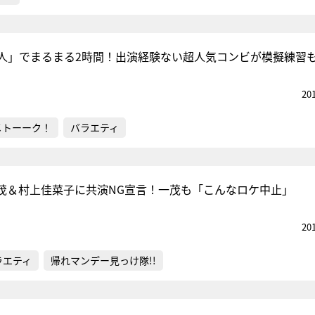
人」でまるまる2時間！出演経験ない超人気コンビが模擬練習
20
メトーーク！
バラエティ
茂＆村上佳菜子に共演NG宣言！一茂も「こんなロケ中止」
20
ラエティ
帰れマンデー見っけ隊!!