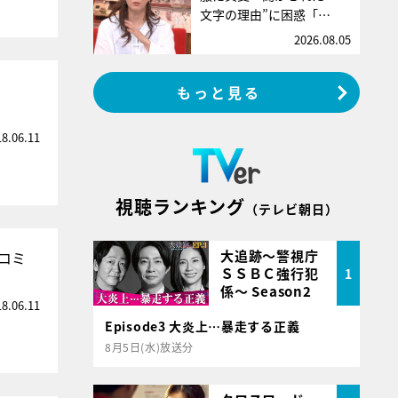
文字の理由”に困惑「…
2026.08.05
もっと見る
18.06.11
視聴ランキング
（テレビ朝日）
大追跡～警視庁
コミ
ＳＳＢＣ強行犯
1
係～ Season2
18.06.11
Episode3 大炎上…暴走する正義
8月5日(水)放送分