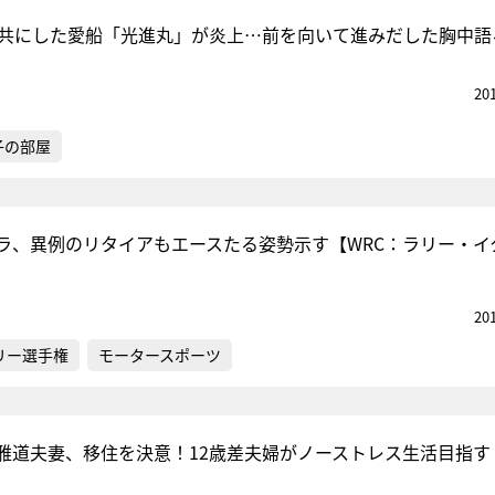
年共にした愛船「光進丸」が炎上…前を向いて進みだした胸中語
20
子の部屋
ラ、異例のリタイアもエースたる姿勢示す【WRC：ラリー・イ
20
リー選手権
モータースポーツ
雅道夫妻、移住を決意！12歳差夫婦がノーストレス生活目指す