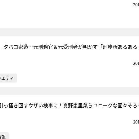
20
、タバコ密造…元刑務官＆元受刑者が明かす「刑務所あるある
20
ラエティ
引っ掻き回すウザい検事に！真野恵里菜らユニークな面々そろ
20
情報