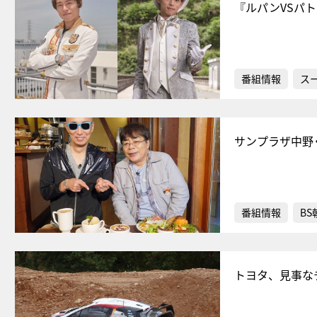
『ルパンVSパ
番組情報
ス
サンプラザ中野
番組情報
BS
トヨタ、見事な