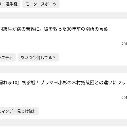
リー選手権
モータースポーツ
同級生が病の苦難に。彼を救った30年前の別所の言葉
20
ラエティ
あいつ今何してる？
帰れま10』初参戦！ブラマヨ小杉の木村拓哉回との違いにツッ
20
れマンデー見っけ隊!!