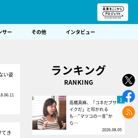
朝POST
ンサー
その他
インタビュー
ランキング
レない姿
RANKING
18.06.11
1
高橋真麻、「コネだブサ
イクだ」と叩かれる
も…“マツコの一言”か
ら…
2026.08.05
けてき