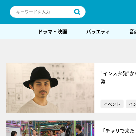
ドラマ・映画
バラエティ
音
“インスタ発”か
勢
イベント
イ
「チャリで来た