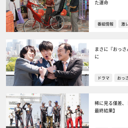
た運命
番組情報
激
まさに『おっさ
に
ドラマ
おっ
稀に見る僅差、
最終結果】