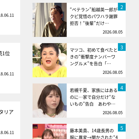
2
“ベテラン”船越英一郎が
18.06.11
クビ覚悟のパワハラ謝罪
拒否！“後輩”だけ…
2026.08.05
3
マツコ、初めて食べたと
続1位
きの“衝撃度ナンバーワ
ングルメ”を告白「…
2026.08.05
18.06.11
4
若槻千夏、家族にはある
のに…家で自分だけ“な
いもの”告白 あわや…
タリア
2026.08.05
5
藤本美貴、14歳長男の
18.06.11
服に異変→聞かされた“4