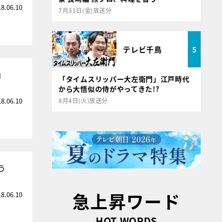
18.06.10
7月31日(金)放送分
テレビ千鳥
5
」
「タイムスリッパー大左衛門」江戸時代
から大悟似の侍がやってきた!?
18.06.10
8月4日(火)放送分
う
急上昇ワード
18.06.10
HOT WORDS