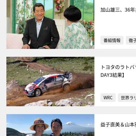
加山雄三、36
番組情報
徹
トヨタのラトバ
DAY3結果】
WRC
世界ラ
益子直美＆山本