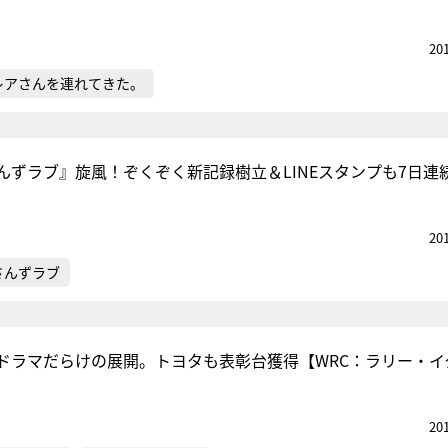
20
レアさんを連れてきた。
んずラブ』旋風！ぞくぞく新記録樹立＆LINEスタンプも7日連
20
さんずラブ
ドラマだらけの展開。トヨタも表彰台獲得【WRC：ラリー・イ
20