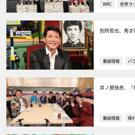
WRC
世界ラ
別所哲也、秀才
番組情報
バ
井ノ原快彦、『
番組情報
帰