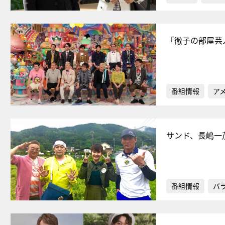
「徹子の部屋芸
番組情報
ア
サンド、長嶋一
番組情報
バ