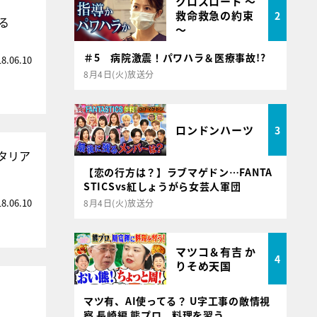
クロスロード ～
救命救急の約束
2
る
～
＃5 病院激震！パワハラ＆医療事故!?
18.06.10
8月4日(火)放送分
ロンドンハーツ
3
タリア
【恋の行方は？】ラブマゲドン…FANTA
STICSvs紅しょうがら女芸人軍団
18.06.10
8月4日(火)放送分
マツコ＆有吉 か
4
りそめ天国
マツ有、AI使ってる？ U字工事の敵情視
察 長崎編 熊プロ、料理を習う