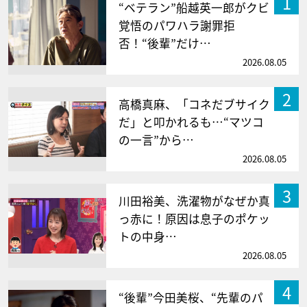
1
“ベテラン”船越英一郎がクビ
覚悟のパワハラ謝罪拒
否！“後輩”だけ…
2026.08.05
2
高橋真麻、「コネだブサイク
だ」と叩かれるも…“マツコ
の一言”から…
2026.08.05
3
川田裕美、洗濯物がなぜか真
っ赤に！原因は息子のポケッ
トの中身…
2026.08.05
4
“後輩”今田美桜、“先輩のパ