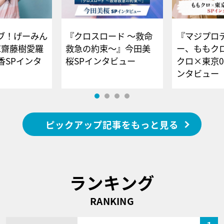
ブ！げーみん
『クロスロード ～救命
『マジプロ
E齋藤樹愛羅
救急の約束～』今田美
ー、ももク
香SPインタ
桜SPインタビュー
クロ×東京0
ンタビュー
ピックアップ記事をもっと見る
ランキング
RANKING