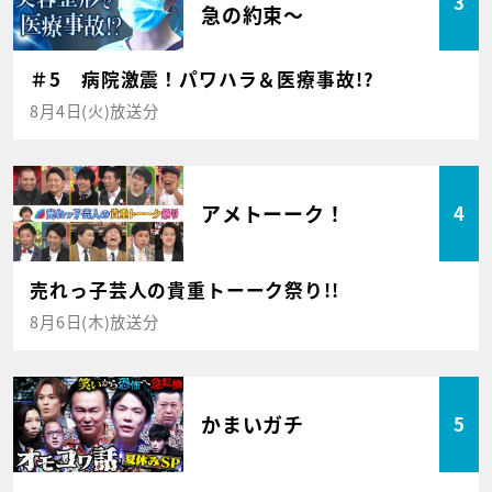
3
急の約束～
＃5 病院激震！パワハラ＆医療事故!?
8月4日(火)放送分
アメトーーク！
4
売れっ子芸人の貴重トーーク祭り!!
8月6日(木)放送分
かまいガチ
5