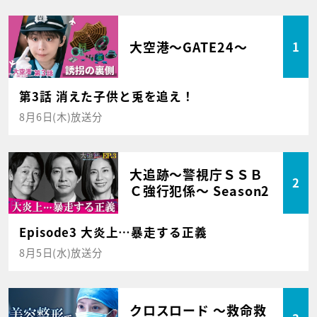
大空港～GATE24～
1
第3話 消えた子供と兎を追え！
8月6日(木)放送分
大追跡～警視庁ＳＳＢ
2
Ｃ強行犯係～ Season2
Episode3 大炎上…暴走する正義
8月5日(水)放送分
クロスロード ～救命救