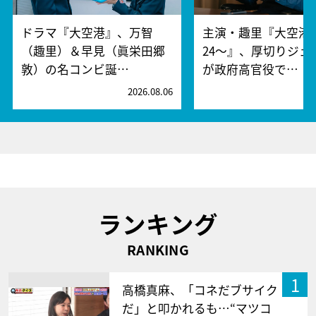
ドラマ『大空港』、万智
主演・趣里『大空港～
（趣里）＆早見（眞栄田郷
24～』、厚切りジェ
敦）の名コンビ誕…
が政府高官役で…
2026.08.06
2
ランキング
RANKING
1
高橋真麻、「コネだブサイク
だ」と叩かれるも…“マツコ