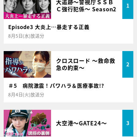
大追跡～警視庁ＳＳＢ
1
Ｃ強行犯係～ Season2
Episode3 大炎上…暴走する正義
8月5日(水)放送分
クロスロード ～救命救
2
急の約束～
＃5 病院激震！パワハラ＆医療事故!?
8月4日(火)放送分
大空港～GATE24～
3