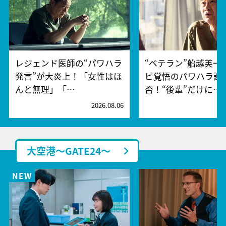
レジェンド医師の“パワハラ
“ベテラン”船越英一
発言”が大炎上！「女性はほ
ビ覚悟のパワハラ謝
んと無理」「…
否！“後輩”だけに…
2026.08.06
2
大空港～GATE24～