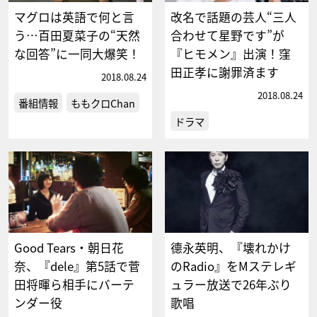
マグロは英語で何と言
改名で話題の芸人“三人
う…百田夏菜子の“天然
合わせて星野です”が
な回答”に一同大爆笑！
『ヒモメン』出演！窪
田正孝に謝罪済ます
2018.08.24
2018.08.24
番組情報
ももクロChan
ドラマ
Good Tears・朝日花
德永英明、『壊れかけ
奈、『dele』第5話で菅
のRadio』をMステレギ
田将暉ら相手にバーテ
ュラー放送で26年ぶり
ンダー役
歌唱