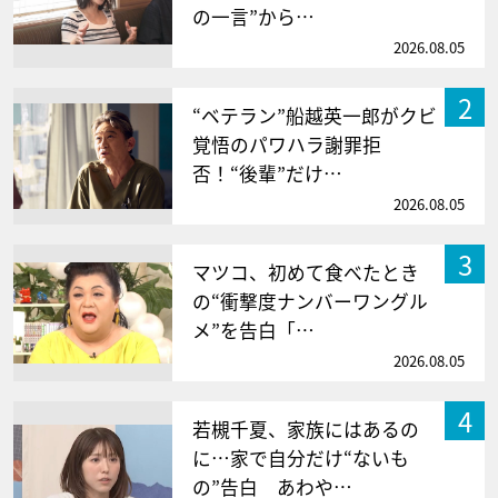
の一言”から…
2026.08.05
2
“ベテラン”船越英一郎がクビ
覚悟のパワハラ謝罪拒
否！“後輩”だけ…
2026.08.05
3
マツコ、初めて食べたとき
の“衝撃度ナンバーワングル
メ”を告白「…
2026.08.05
4
若槻千夏、家族にはあるの
に…家で自分だけ“ないも
の”告白 あわや…