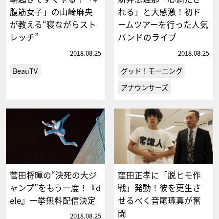
腹筋女子」の山崎麻央
れる」と大感激！初ド
が教える“寝ながらスト
ームツアーを行った人気
レッチ”
バンドのライブ
2018.08.25
2018.08.25
BeauTV
グッド！モーニング
アナウンサーズ
菅田将暉の“決死の大ジ
窪田正孝に「脱ヒモ作
ャンプ”をもう一度！『d
戦」発動！彼を更生さ
ele』一挙無料配信決定
せるべく音尾琢真が奮
闘
2018.08.25