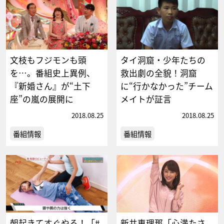
文枝もフジモンも頭
タイ洞窟・少年たちの
を…。番組史上異例、
救出劇の全貌！洞窟
『新婚さん』が“土下
に“行かなかった”チーム
座”の嵐の展開に
メイトが証言
2018.08.25
2018.08.25
番組情報
番組情報
朝起きてすぐやる！「#
新井恵理那「心満たさ